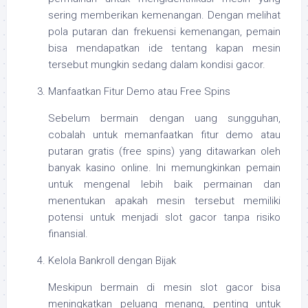
sering memberikan kemenangan. Dengan melihat
pola putaran dan frekuensi kemenangan, pemain
bisa mendapatkan ide tentang kapan mesin
tersebut mungkin sedang dalam kondisi gacor.
Manfaatkan Fitur Demo atau Free Spins
Sebelum bermain dengan uang sungguhan,
cobalah untuk memanfaatkan fitur demo atau
putaran gratis (free spins) yang ditawarkan oleh
banyak kasino online. Ini memungkinkan pemain
untuk mengenal lebih baik permainan dan
menentukan apakah mesin tersebut memiliki
potensi untuk menjadi slot gacor tanpa risiko
finansial.
Kelola Bankroll dengan Bijak
Meskipun bermain di mesin slot gacor bisa
meningkatkan peluang menang, penting untuk