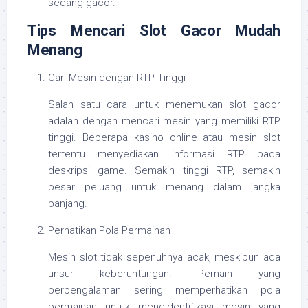
sedang gacor.
Tips Mencari Slot Gacor Mudah
Menang
Cari Mesin dengan RTP Tinggi
Salah satu cara untuk menemukan slot gacor
adalah dengan mencari mesin yang memiliki RTP
tinggi. Beberapa kasino online atau mesin slot
tertentu menyediakan informasi RTP pada
deskripsi game. Semakin tinggi RTP, semakin
besar peluang untuk menang dalam jangka
panjang.
Perhatikan Pola Permainan
Mesin slot tidak sepenuhnya acak, meskipun ada
unsur keberuntungan. Pemain yang
berpengalaman sering memperhatikan pola
permainan untuk mengidentifikasi mesin yang