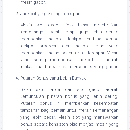
mesin gacor.
Jackpot yang Sering Tercapai
Mesin slot gacor tidak hanya memberikan
kemenangan kecil, tetapi juga lebih sering
memberikan jackpot. Jackpot ini bisa berupa
jackpot progresif atau jackpot tetap yang
memberikan hadiah besar ketika tercapai. Mesin
yang sering memberikan jackpot ini adalah
indikasi kuat bahwa mesin tersebut sedang gacor.
Putaran Bonus yang Lebih Banyak
Salah satu tanda dari slot gacor adalah
kemunculan putaran bonus yang lebih sering.
Putaran bonus ini memberikan kesempatan
tambahan bagi pemain untuk meraih kemenangan
yang lebih besar. Mesin slot yang menawarkan
bonus secara konsisten bisa menjadi mesin yang