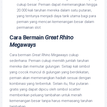
cukup besar. Pemain dapat memenangkan hingga
20.000 kali taruhan mereka dalam satu putaran,
yang tentunya menjadi daya tarik utama bagi para
pemain yang mencari kemenangan besar dalam
permainan slot.
Cara Bermain
Great Rhino
Megaways
Cara bermain
Great Rhino Megaways
cukup
sederhana. Pemain cukup memilih jumlah taruhan
mereka dan memutar gulungan. Setiap kali simbol
yang cocok muncul di gulungan yang berdekatan,
pemain akan memenangkan hadiah sesuai dengan
kombinasi yang terbentuk. Selain itu, fitur putaran
gratis yang dapat dipicu oleh simbol scatter
memberikan peluang tambahan untuk meraih
kemenangan besar tanpa harus memasang taruhan
tambahan.