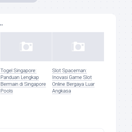
..
Togel Singapore:
Slot Spaceman:
Panduan Lengkap
Inovasi Game Slot
Bermain di Singapore
Online Bergaya Luar
Pools
Angkasa