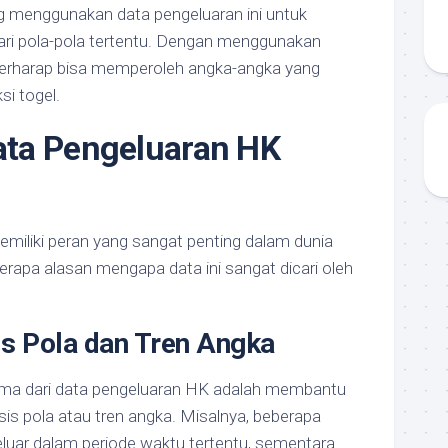
ng menggunakan data pengeluaran ini untuk
ri pola-pola tertentu. Dengan menggunakan
berharap bisa memperoleh angka-angka yang
si togel.
ta Pengeluaran HK
miliki peran yang sangat penting dalam dunia
berapa alasan mengapa data ini sangat dicari oleh
s Pola dan Tren Angka
ama dari data pengeluaran HK adalah membantu
is pola atau tren angka. Misalnya, beberapa
luar dalam periode waktu tertentu, sementara