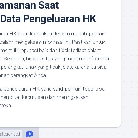
amanan Saat
Data Pengeluaran HK
aran HK bisa ditemukan dengan mudah, pemain
i dalam mengakses informasi ini. Pastikan untuk
emiliki reputasi baik dan tidak terlibat dalam
. Selain itu, hindari situs yang meminta informasi
erangkat lunak yang tidak jelas, karena itu bisa
anan perangkat Anda.
pengeluaran HK yang valid, pemain togel bisa
am membuat keputusan dan meningkatkan
reka.
ategorized
0