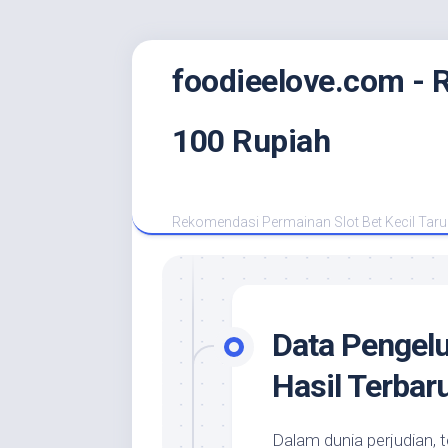
Skip
foodieelove.com - 
to
content
100 Rupiah
Rekomendasi Permainan Slot Bet Kecil Tar
Data Pengel
Hasil Terbar
Dalam dunia perjudian, 