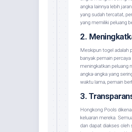
angka lainnya lebih jar
yang sudah tercatat, pe
yang memiliki peluang be
2.
Meningkatk
Meskipun togel adalah 
banyak pemain percaya 
meningkatkan peluang 
angka-angka yang serin
waktu lama, pemain berh
3.
Transparan
Hongkong Pools dikenal
keluaran mereka. Semua
dan dapat diakses oleh s