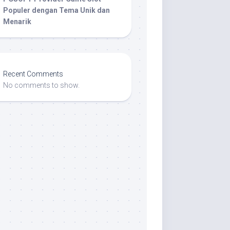
Populer dengan Tema Unik dan
Menarik
Recent Comments
No comments to show.