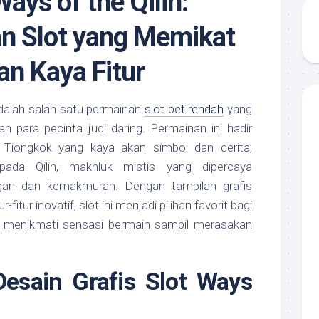
Ways of the Qilin:
n Slot yang Memikat
an Kaya Fitur
adalah salah satu permainan
slot bet rendah
yang
n para pecinta judi daring. Permainan ini hadir
 Tiongkok yang kaya akan simbol dan cerita,
pada Qilin, makhluk mistis yang dipercaya
an dan kemakmuran. Dengan tampilan grafis
fitur inovatif, slot ini menjadi pilihan favorit bagi
n menikmati sensasi bermain sambil merasakan
esain Grafis Slot Ways