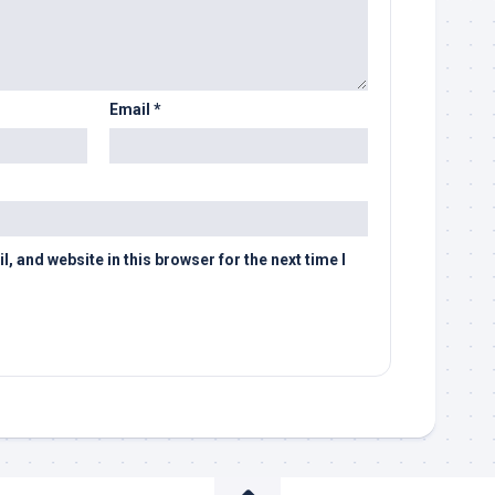
Email
*
 and website in this browser for the next time I