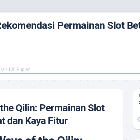
Rekomendasi Permainan Slot Bet
uhan 100 Rupiah
the Qilin: Permainan Slot
 dan Kaya Fitur