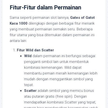
Fitur-Fitur dalam Permainan
Sama seperti permainan slot lainnya,
Gates of Gatot
Kaca 1000
dilengkapi dengan berbagai fitur menarik
yang membuat permainan semakin seru. Beberapa
fitur utama yang bisa ditemukan dalam permainan ini
antara lain:
Fitur Wild dan Scatter
Wild
dalam permainan ini berfungsi sebagai
pengganti simbol lain untuk membentuk
kombinasi kemenangan. Wild dapat
membantu pemain meraih kemenangan lebih
mudah dengan menggantikan simbol yang
tepat.
Scatter
adalah simbol yang memicu bonus
atau putaran gratis (free spin). Dengan
mendapatkan kombinasi Scatter yang tepat,