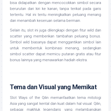
bisa didapatkan dengan mencocokkan simbol secara
berurutan dari kiri ke kanan, tanpa terikat pada garis
tertentu. Hal ini tentu meningkatkan peluang menang
dan menambah keseruan selama bermain.
Selain itu, slot ini juga dilengkapi dengan fitur wild dan
scatter yang memberikan tambahan peluang bonus.
Simbol wild biasanya dapat menggantikan simbol lain
untuk membentuk kombinasi menang, sedangkan
simbol scatter dapat memicu putaran gratis atau fitur
bonus lainnya yang menawarkan hadiah ekstra.
Tema dan Visual yang Memikat
Slot Ways of the Qilin memanfaatkan tema mitologi
Asia yang sangat kental dan kuat dalam hal visual. Qilin,
sebagai makhluk legendaris yang melambangkan