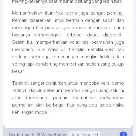
meningkatkannya saat melihat peluang yang lebih baik.
Memanfaatkan fitur free spins juga sangat penting.
Pemain disarankan untuk bermain dengan sabar dan
menunggu fitur putaran gratis muncul, karena di sana
biasanya kemenangan terbesar dapat diperoleh.
Selain itu, memperhatikan volatilitas permainan juga
membantu; Slot Ways of the Qilin memiliki volatilitas
sedang, sehingga kemenangan mungkin tidak terlalu
sering tapi cenderung memberikan hadiah yang cukup
besar.
Terakhir, sangat dianjurkan untuk mencoba versi demo
terlebih dahulu sebelum bermain dengan uang asli. Ini
akan membantu pemain memahami mekanisme
permainan dan berbagai fitur yang ada tanpa risiko
kehilangan modal.
September 6, 2025
by
Austin
Uncategorized
0