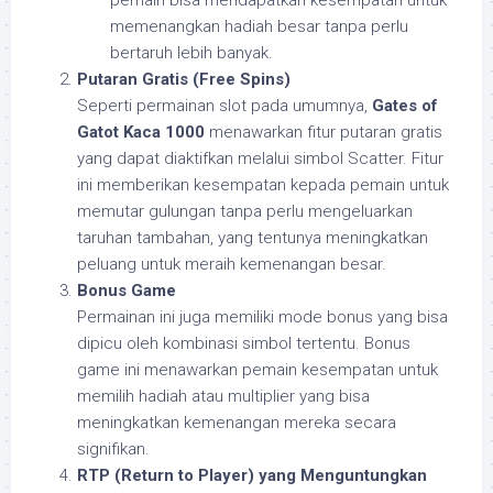
pemain bisa mendapatkan kesempatan untuk
memenangkan hadiah besar tanpa perlu
bertaruh lebih banyak.
Putaran Gratis (Free Spins)
Seperti permainan slot pada umumnya,
Gates of
Gatot Kaca 1000
menawarkan fitur putaran gratis
yang dapat diaktifkan melalui simbol Scatter. Fitur
ini memberikan kesempatan kepada pemain untuk
memutar gulungan tanpa perlu mengeluarkan
taruhan tambahan, yang tentunya meningkatkan
peluang untuk meraih kemenangan besar.
Bonus Game
Permainan ini juga memiliki mode bonus yang bisa
dipicu oleh kombinasi simbol tertentu. Bonus
game ini menawarkan pemain kesempatan untuk
memilih hadiah atau multiplier yang bisa
meningkatkan kemenangan mereka secara
signifikan.
RTP (Return to Player) yang Menguntungkan