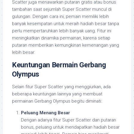
Scatter juga menawarkan putaran gratis atau bonus
tambahan saat sejumlah Super Scatter muncul di
gulungan. Dengan cara ini, pemain memiliki lebih
banyak kesempatan untuk meraih hadiah besar tanpa
perlu mempertaruhkan lebih banyak uang. Fitur ini
meningkatkan dinamika permainan, karena setiap
putaran memberikan kemungkinan kemenangan yang
lebih besar.
Keuntungan Bermain Gerbang
Olympus
Selain fitur Super Scatter yang menggiurkan, ada
beberapa keuntungan lainnya yang membuat
permainan Gerbang Olympus begitu diminati:
Peluang Menang Besar
Dengan adanya fitur Super Scatter dan putaran
bonus, peluang untuk mendapatkan hadiah besar