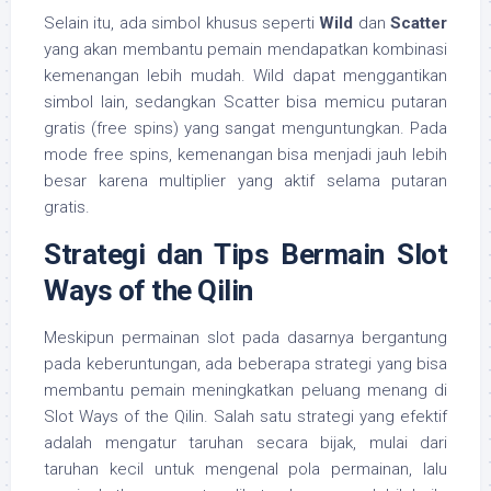
Selain itu, ada simbol khusus seperti
Wild
dan
Scatter
yang akan membantu pemain mendapatkan kombinasi
kemenangan lebih mudah. Wild dapat menggantikan
simbol lain, sedangkan Scatter bisa memicu putaran
gratis (free spins) yang sangat menguntungkan. Pada
mode free spins, kemenangan bisa menjadi jauh lebih
besar karena multiplier yang aktif selama putaran
gratis.
Strategi dan Tips Bermain Slot
Ways of the Qilin
Meskipun permainan slot pada dasarnya bergantung
pada keberuntungan, ada beberapa strategi yang bisa
membantu pemain meningkatkan peluang menang di
Slot Ways of the Qilin. Salah satu strategi yang efektif
adalah mengatur taruhan secara bijak, mulai dari
taruhan kecil untuk mengenal pola permainan, lalu