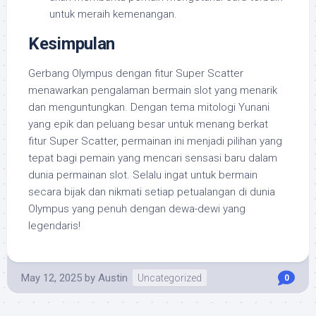
untuk meraih kemenangan.
Kesimpulan
Gerbang Olympus dengan fitur Super Scatter
menawarkan pengalaman bermain slot yang menarik
dan menguntungkan. Dengan tema mitologi Yunani
yang epik dan peluang besar untuk menang berkat
fitur Super Scatter, permainan ini menjadi pilihan yang
tepat bagi pemain yang mencari sensasi baru dalam
dunia permainan slot. Selalu ingat untuk bermain
secara bijak dan nikmati setiap petualangan di dunia
Olympus yang penuh dengan dewa-dewi yang
legendaris!
May 12, 2025
by
Austin
Uncategorized
0