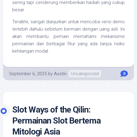
sering tapi cenderung memberikan hadiah yang cukup
besar.
Terakhir, sangat dianjurkan untuk mencoba versi demo
terlebih dahulu sebelum bermain dengan uang asli. Ini
akan membantu pemain memahami mekanisme
permainan dan berbagai fitur yang ada tanpa risiko
kehilangan modal.
September 6, 2025
by
Austin
Uncategorized
0
Slot Ways of the Qilin:
Permainan Slot Bertema
Mitologi Asia