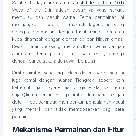
Salah satu daya tarik utama dari
slot deposit qris 10rb
Ways of the Qilin adalah desainnya yang sangat
memukau dan penuh warna. Tema permainan ini
mengangkat mitos Qilin, makhluk legendaris yang
sering digambarkan dengan tubuh mirip rusa atau
kuda, ditambah dengan elemen api dan kilauan emas.
Desain latar belakang menampilkan pemandangan
alam yang tenang dengan nuansa oriental, lengkap
dengan bunga sakura dan awan berputar.
Simbol-simbol yang digunakan dalam permainan ini
juga kental dengan nuansa Tiongkok, seperti koin
keberuntungan, naga emas, bunga teratai, dan tentu
saja Qilin itu sendiri. Setiap simbol dirancang dengan
detail tinggi, sehingga memberikan pengalaman visual
yang menarik dan tidak membosankan bagi para
pemain.
Mekanisme Permainan dan Fitur