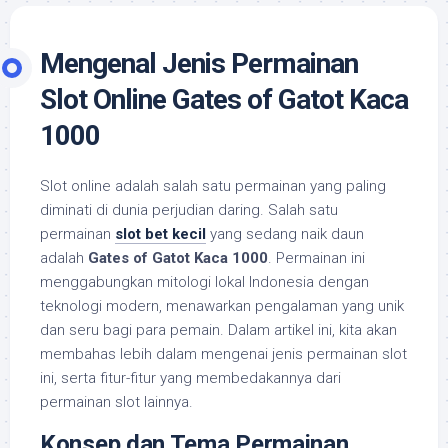
Mengenal Jenis Permainan
Slot Online Gates of Gatot Kaca
1000
Slot online adalah salah satu permainan yang paling
diminati di dunia perjudian daring. Salah satu
permainan
slot bet kecil
yang sedang naik daun
adalah
Gates of Gatot Kaca 1000
. Permainan ini
menggabungkan mitologi lokal Indonesia dengan
teknologi modern, menawarkan pengalaman yang unik
dan seru bagi para pemain. Dalam artikel ini, kita akan
membahas lebih dalam mengenai jenis permainan slot
ini, serta fitur-fitur yang membedakannya dari
permainan slot lainnya.
Konsep dan Tema Permainan