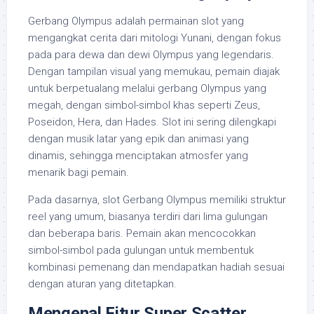
Gerbang Olympus adalah permainan slot yang
mengangkat cerita dari mitologi Yunani, dengan fokus
pada para dewa dan dewi Olympus yang legendaris.
Dengan tampilan visual yang memukau, pemain diajak
untuk berpetualang melalui gerbang Olympus yang
megah, dengan simbol-simbol khas seperti Zeus,
Poseidon, Hera, dan Hades. Slot ini sering dilengkapi
dengan musik latar yang epik dan animasi yang
dinamis, sehingga menciptakan atmosfer yang
menarik bagi pemain.
Pada dasarnya, slot Gerbang Olympus memiliki struktur
reel yang umum, biasanya terdiri dari lima gulungan
dan beberapa baris. Pemain akan mencocokkan
simbol-simbol pada gulungan untuk membentuk
kombinasi pemenang dan mendapatkan hadiah sesuai
dengan aturan yang ditetapkan.
Mengenal Fitur Super Scatter