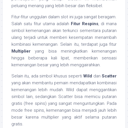
peluang menang yang lebih besar dan fleksibel.
Fitur-fitur unggulan dalam slot ini juga sangat beragam.
Salah satu fitur utama adalah
Fitur Respins
, di mana
simbol kemenangan akan terkunci sementara putaran
ulang terjadi untuk memberi kesempatan menambah
kombinasi kemenangan. Selain itu, terdapat juga fitur
Multiplier
yang bisa meningkatkan kemenangan
hingga beberapa kali lipat, memberikan sensasi
kemenangan besar yang lebih menggairahkan.
Selain itu, ada simbol khusus seperti
Wild
dan
Scatter
yang akan membantu pemain mendapatkan kombinasi
kemenangan lebih mudah. Wild dapat menggantikan
simbol lain, sedangkan Scatter bisa memicu putaran
gratis (free spins) yang sangat menguntungkan. Pada
mode free spins, kemenangan bisa menjadi jauh lebih
besar karena multiplier yang aktif selama putaran
gratis.