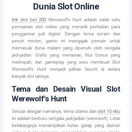
Dunia Slot Online
link slot bet 200
Werewolf’s Hunt adalah salah satu
permainan slot online yang menarik perhatian para
penggemar judi digital. Dengan tema seram dan
penuh misteri, game ini mengajak pemain untuk
memasuki dunia malam yang dipenuhi oleh serigala
jadi-jadian. Grafis yang menawan, fitur bonus yang
melimpah, dan gameplay yang seru membuat Slot
Werewolf’s Hunt menjadi pilihan favorit di antara
banyak slot lainnya.
Tema dan Desain Visual Slot
Werewolf’s Hunt
Sesuai dengan namanya, tema utama dari
slot 10 ribu
ini adalah berburu serigala jadi-jadian (werewolf). Latar
belakangnya menampilkan hutan gelap yang disinari