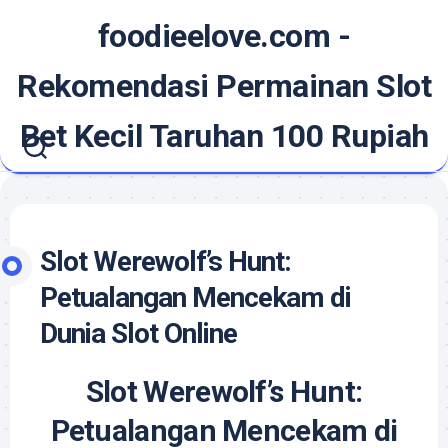
Skip
foodieelove.com -
to
content
Rekomendasi Permainan Slot
Bet Kecil Taruhan 100 Rupiah
Slot Werewolf’s Hunt:
Petualangan Mencekam di
Dunia Slot Online
Slot Werewolf’s Hunt:
Petualangan Mencekam di