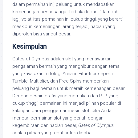
dalam permainan ini, peluang untuk mendapatkan
kemenangan besar sangat terbuka lebar. Ditambah
lagi, volatilitas permainan ini cukup tinggi, yang berarti
meskipun kemenangan jarang terjadi, hadiah yang
diperoleh bisa sangat besar.
Kesimpulan
Gates of Olympus adalah slot yang menawarkan
pengalaman bermain yang menghibur dengan tema
yang kaya akan mitologi Yunani. Fitur-fitur seperti
Tumble, Multiplier, dan Free Spins memberikan
peluang bagi pemain untuk meraih kemenangan besar.
Dengan desain grafis yang memukau dan RTP yang
cukup tinggi, permainan ini menjadi pilihan populer di
kalangan para penggemar mesin slot. Jika Anda
mencari permainan slot yang penuh dengan
kegembiraan dan hadiah besar,
Gates of Olympus
adalah pilihan yang tepat untuk dicoba!