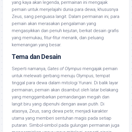
yang kaya akan legenda, permainan ini mengajak
pemain untuk menjelajahi dunia para dewa, khususnya
Zeus, sang penguasa langit. Dalam permainan ini, para
pemain akan merasakan pengalaman yang
mengasyikkan dan penuh kejutan, berkat desain grafis
yang memukau, fitur-fitur menarik, dan peluang
kemenangan yang besar.
Tema dan Desain
Seperti namanya,
Gates of Olympus
mengajak pemain
untuk melewati gerbang menuju Olympus, tempat
tinggal para dewa dalam mitologi Yunani. Di balik layar
permainan, pemain akan disambut oleh latar belakang
yang menggambarkan pemandangan megah dan
langit biru yang dipenuhi dengan awan putih. Di
atasnya, Zeus, sang dewa petir, menjadi karakter
utama yang memberi sentuhan magis pada setiap
putaran. Simbol-simbol pada gulungan permainan juga