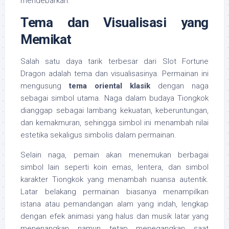
mendebarkan.
Tema dan Visualisasi yang
Memikat
Salah satu daya tarik terbesar dari Slot Fortune
Dragon adalah tema dan visualisasinya. Permainan ini
mengusung
tema oriental klasik
dengan naga
sebagai simbol utama. Naga dalam budaya Tiongkok
dianggap sebagai lambang kekuatan, keberuntungan,
dan kemakmuran, sehingga simbol ini menambah nilai
estetika sekaligus simbolis dalam permainan.
Selain naga, pemain akan menemukan berbagai
simbol lain seperti koin emas, lentera, dan simbol
karakter Tiongkok yang menambah nuansa autentik.
Latar belakang permainan biasanya menampilkan
istana atau pemandangan alam yang indah, lengkap
dengan efek animasi yang halus dan musik latar yang
menenangkan namun tetap menegangkan saat