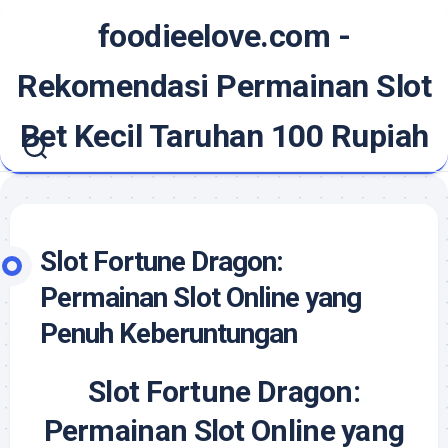
Skip
foodieelove.com -
to
content
Rekomendasi Permainan Slot
Bet Kecil Taruhan 100 Rupiah
Slot Fortune Dragon:
Permainan Slot Online yang
Penuh Keberuntungan
Slot Fortune Dragon:
Permainan Slot Online yang