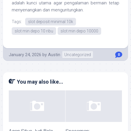
adalah kunci utama agar pengalaman bermain tetap
menyenangkan dan menguntungkan.
Tags:
slot deposit minimal 10k
slot min depo 10 ribu
slot min depo 10000
January 24, 2026
by
Austin
Uncategorized
0
You may also like...