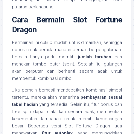
putaran berlangsung.
Cara Bermain Slot Fortune
Dragon
Permainan ini cukup mudah untuk dimainkan, sehingga
cocok untuk pemula maupun pemain berpengalaman.
Pemain hanya perlu memilih
jumlah taruhan
dan
menekan tombol putar (spin). Setelah itu, gulungan
akan berputar dan berhenti secara acak untuk
membentuk kombinasi simbol.
Jika pemain berhasil mendapatkan kombinasi simbol
tertentu, mereka akan menerima
pembayaran sesuai
tabel hadiah
yang tersedia. Selain itu, fitur bonus dan
free spin dapat diaktifkan secara acak, memberikan
kesempatan tambahan untuk meraih kemenangan
besar. Beberapa versi Slot Fortune Dragon juga
menawarkan
fitur autoplay
, yang memungkinkan