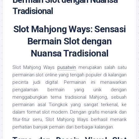
Tradisional
Slot Mahjong Ways: Sensasi
Bermain Slot dengan
Nuansa Tradisional
Slot Mahjong Ways
pusatwin
merupakan salah satu
permainan slot online yang tengah populer di kalangan
pecinta judi digital. Permainan ini menawarkan
pengalaman bermain yang unik dengan
menggabungkan tema tradisional Mahjong, sebuah
permainan asal Tiongkok yang sangat terkenal, ke
dalam format slot modern. Dengan grafis menarik dan
fitur-fitur seru, Slot Mahjong Ways berhasil menarik
perhatian banyak pemain dari berbagai kalangan.