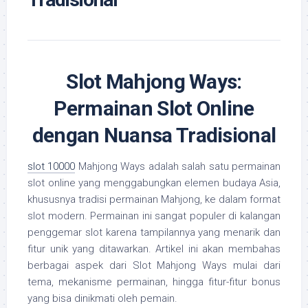
Slot Mahjong Ways:
Permainan Slot Online
dengan Nuansa Tradisional
slot 10000
Mahjong Ways adalah salah satu permainan
slot online yang menggabungkan elemen budaya Asia,
khususnya tradisi permainan Mahjong, ke dalam format
slot modern. Permainan ini sangat populer di kalangan
penggemar slot karena tampilannya yang menarik dan
fitur unik yang ditawarkan. Artikel ini akan membahas
berbagai aspek dari Slot Mahjong Ways mulai dari
tema, mekanisme permainan, hingga fitur-fitur bonus
yang bisa dinikmati oleh pemain.