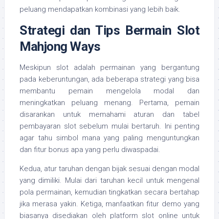
peluang mendapatkan kombinasi yang lebih baik.
Strategi dan Tips Bermain Slot
Mahjong Ways
Meskipun slot adalah permainan yang bergantung
pada keberuntungan, ada beberapa strategi yang bisa
membantu pemain mengelola modal dan
meningkatkan peluang menang. Pertama, pemain
disarankan untuk memahami aturan dan tabel
pembayaran slot sebelum mulai bertaruh. Ini penting
agar tahu simbol mana yang paling menguntungkan
dan fitur bonus apa yang perlu diwaspadai.
Kedua, atur taruhan dengan bijak sesuai dengan modal
yang dimiliki. Mulai dari taruhan kecil untuk mengenal
pola permainan, kemudian tingkatkan secara bertahap
jika merasa yakin. Ketiga, manfaatkan fitur demo yang
biasanya disediakan oleh platform slot online untuk