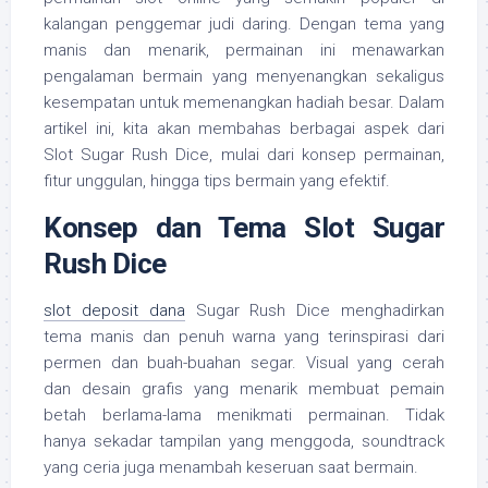
kalangan penggemar judi daring. Dengan tema yang
manis dan menarik, permainan ini menawarkan
pengalaman bermain yang menyenangkan sekaligus
kesempatan untuk memenangkan hadiah besar. Dalam
artikel ini, kita akan membahas berbagai aspek dari
Slot Sugar Rush Dice, mulai dari konsep permainan,
fitur unggulan, hingga tips bermain yang efektif.
Konsep dan Tema Slot Sugar
Rush Dice
slot deposit dana
Sugar Rush Dice menghadirkan
tema manis dan penuh warna yang terinspirasi dari
permen dan buah-buahan segar. Visual yang cerah
dan desain grafis yang menarik membuat pemain
betah berlama-lama menikmati permainan. Tidak
hanya sekadar tampilan yang menggoda, soundtrack
yang ceria juga menambah keseruan saat bermain.