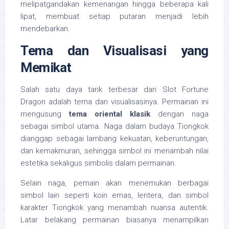
melipatgandakan kemenangan hingga beberapa kali
lipat, membuat setiap putaran menjadi lebih
mendebarkan.
Tema dan Visualisasi yang
Memikat
Salah satu daya tarik terbesar dari Slot Fortune
Dragon adalah tema dan visualisasinya. Permainan ini
mengusung
tema oriental klasik
dengan naga
sebagai simbol utama. Naga dalam budaya Tiongkok
dianggap sebagai lambang kekuatan, keberuntungan,
dan kemakmuran, sehingga simbol ini menambah nilai
estetika sekaligus simbolis dalam permainan.
Selain naga, pemain akan menemukan berbagai
simbol lain seperti koin emas, lentera, dan simbol
karakter Tiongkok yang menambah nuansa autentik.
Latar belakang permainan biasanya menampilkan