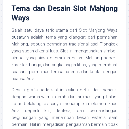
Tema dan Desain Slot Mahjong
Ways
Salah satu daya tarik utama dari Slot Mahjong Ways
pusatwin
adalah tema yang diangkat dari permainan
Mahjong, sebuah permainan tradisional asal Tiongkok
yang sudah dikenal luas. Slot ini menggunakan simbol-
simbol yang biasa ditemukan dalam Mahjong seperti
karakter, bunga, dan angka-angka khas, yang membuat
suasana permainan terasa autentik dan kental dengan
nuansa Asia.
Desain grafis pada slot ini cukup detail dan menarik,
dengan warna-warna cerah dan animasi yang halus.
Latar belakang biasanya menampilkan elemen khas
Asia seperti kuil, lentera, dan pemandangan
pegunungan yang menambah kesan estetis saat
bermain. Hal ini menjadikan pengalaman bermain tidak