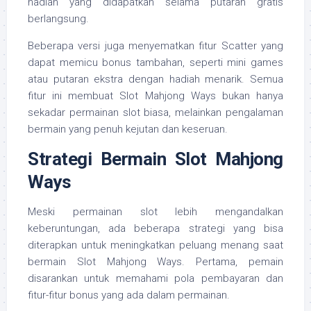
hadiah yang didapatkan selama putaran gratis
berlangsung.
Beberapa versi juga menyematkan fitur Scatter yang
dapat memicu bonus tambahan, seperti mini games
atau putaran ekstra dengan hadiah menarik. Semua
fitur ini membuat Slot Mahjong Ways bukan hanya
sekadar permainan slot biasa, melainkan pengalaman
bermain yang penuh kejutan dan keseruan.
Strategi Bermain Slot Mahjong
Ways
Meski permainan slot lebih mengandalkan
keberuntungan, ada beberapa strategi yang bisa
diterapkan untuk meningkatkan peluang menang saat
bermain Slot Mahjong Ways. Pertama, pemain
disarankan untuk memahami pola pembayaran dan
fitur-fitur bonus yang ada dalam permainan.