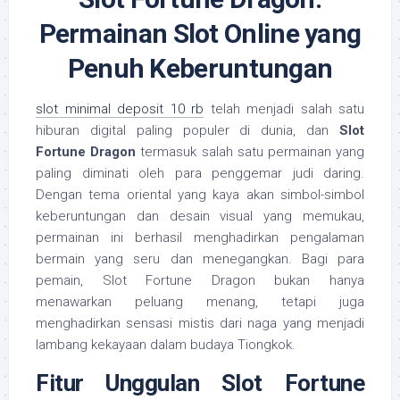
Permainan Slot Online yang
Penuh Keberuntungan
slot minimal deposit 10 rb
telah menjadi salah satu
hiburan digital paling populer di dunia, dan
Slot
Fortune Dragon
termasuk salah satu permainan yang
paling diminati oleh para penggemar judi daring.
Dengan tema oriental yang kaya akan simbol-simbol
keberuntungan dan desain visual yang memukau,
permainan ini berhasil menghadirkan pengalaman
bermain yang seru dan menegangkan. Bagi para
pemain, Slot Fortune Dragon bukan hanya
menawarkan peluang menang, tetapi juga
menghadirkan sensasi mistis dari naga yang menjadi
lambang kekayaan dalam budaya Tiongkok.
Fitur Unggulan Slot Fortune