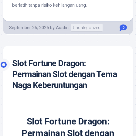
berlatih tanpa risiko kehilangan uang.
September 26, 2025
by
Austin
Uncategorized
0
Slot Fortune Dragon:
Permainan Slot dengan Tema
Naga Keberuntungan
Slot Fortune Dragon:
Permainan Slot dengan