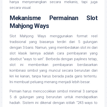
hanya menyenangkan secara mekanis, tapi juga
secara visual.
Mekanisme Permainan Slot
Mahjong Ways
Slot Mahjong Ways menggunakan format reel
tradisional yang biasanya terdiri dari 5 gulungan
dengan 3 baris. Namun, yang membedakan slot ini dari
slot klasik lainnya adalah cara pembayaran yang
disebut “ways to win”. Berbeda dengan paylines tetap,
slot ini memberikan pembayaran berdasarkan
kombinasi simbol yang muncul secara berurutan dari
kiri ke kanan, tanpa harus berada pada garis tertentu.
Ini membuat peluang menang menjadi lebih besar.
Pemain harus mencocokkan simbol minimal 3 sampai
5 di gulungan yang berurutan untuk mendapatkan
hadiah. Sistem ini dikenal dengan istilah “243 ways to