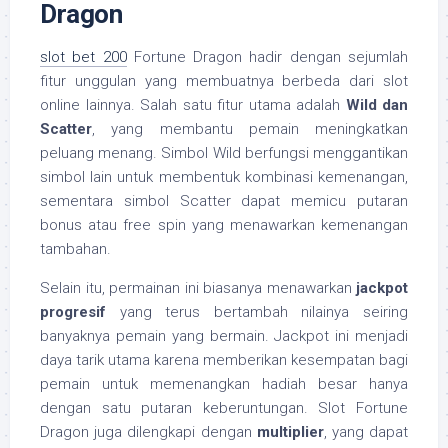
Dragon
slot bet 200
Fortune Dragon hadir dengan sejumlah
fitur unggulan yang membuatnya berbeda dari slot
online lainnya. Salah satu fitur utama adalah
Wild dan
Scatter
, yang membantu pemain meningkatkan
peluang menang. Simbol Wild berfungsi menggantikan
simbol lain untuk membentuk kombinasi kemenangan,
sementara simbol Scatter dapat memicu putaran
bonus atau free spin yang menawarkan kemenangan
tambahan.
Selain itu, permainan ini biasanya menawarkan
jackpot
progresif
yang terus bertambah nilainya seiring
banyaknya pemain yang bermain. Jackpot ini menjadi
daya tarik utama karena memberikan kesempatan bagi
pemain untuk memenangkan hadiah besar hanya
dengan satu putaran keberuntungan. Slot Fortune
Dragon juga dilengkapi dengan
multiplier
, yang dapat