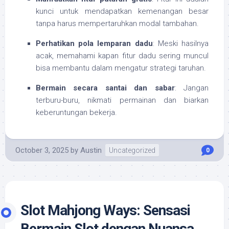
kunci untuk mendapatkan kemenangan besar
tanpa harus mempertaruhkan modal tambahan.
Perhatikan pola lemparan dadu
: Meski hasilnya
acak, memahami kapan fitur dadu sering muncul
bisa membantu dalam mengatur strategi taruhan.
Bermain secara santai dan sabar
: Jangan
terburu-buru, nikmati permainan dan biarkan
keberuntungan bekerja.
October 3, 2025
by
Austin
Uncategorized
0
Slot Mahjong Ways: Sensasi
Bermain Slot dengan Nuansa