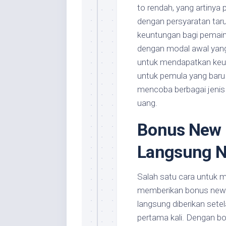
to rendah, yang artiny
dengan persyaratan taru
keuntungan bagi pemai
dengan modal awal yang
untuk mendapatkan keun
untuk pemula yang baru 
mencoba berbagai jenis
uang.
Bonus New 
Langsung N
Salah satu cara untuk m
memberikan bonus new m
langsung diberikan sete
pertama kali. Dengan bo