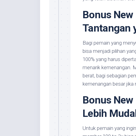
Bonus New 
Tantangan 
Bagi pemain yang meny
bisa menjadi pilihan yan
100% yang harus dipert
menarik kemenangan. Mes
berat, bagi sebagian pem
kemenangan besar jika 
Bonus New 
Lebih Muda
Untuk pemain yang ingi