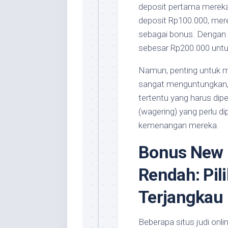
deposit pertama mereka
deposit Rp100.000, me
sebagai bonus. Dengan 
sebesar Rp200.000 untu
Namun, penting untuk 
sangat menguntungkan, 
tertentu yang harus dip
(wagering) yang perlu d
kemenangan mereka.
Bonus New 
Rendah: Pil
Terjangkau
Beberapa situs judi on