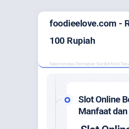
Skip
foodieelove.com - 
to
content
100 Rupiah
Rekomendasi Permainan Slot Bet Kecil Tar
Slot Online
Manfaat dan