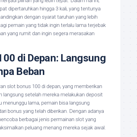
njadi pilihan yang lebih tepat. Dalam hal ini,
at dipertaruhkan hingga 3 kali, yang tentunya
bandingkan dengan syarat taruhan yang lebih
bagi pemain yang tidak ingin terlalu lama terjebak
han yang rumit dan ingin segera merasakan
100 di Depan: Langsung
npa Beban
ran slot bonus 100 di depan, yang memberikan
 langsung setelah mereka melakukan deposit
rlu menunggu lama, pemain bisa langsung
ari bonus yang telah diberikan. Dengan adanya
mencoba berbagai jenis permainan slot yang
ksimalkan peluang menang mereka sejak awal.