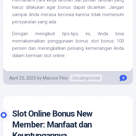
memahami cara kerja taruhan dan jumlah taruhan yang
harus dilakukan agar bonus dapat dicairkan. Jangan
sampai Anda merasa kecewa karena tidak memenuhi
persyaratan yang ada.
Dengan mengikuti tips-tips ini, Anda bisa
memaksimalkan penggunaan bonus slot bonus 100
persen dan meningkatkan peluang kemenangan Anda
dalam bermain slot online.
April 25, 2025
by
Marcos Pino
Uncategorized
0
Slot Online Bonus New
Member: Manfaat dan
Keuntungannya