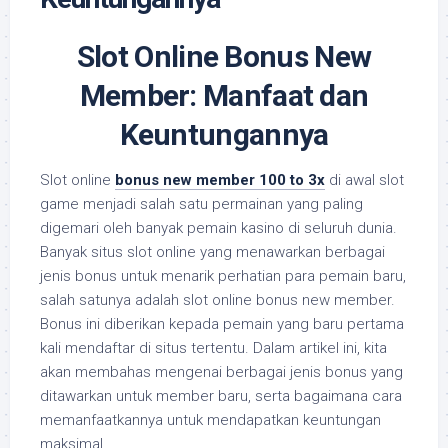
Slot Online Bonus New
Member: Manfaat dan
Keuntungannya
Slot online
bonus new member 100 to 3x
di awal slot
game
menjadi salah satu permainan yang paling
digemari oleh banyak pemain kasino di seluruh dunia.
Banyak situs slot online yang menawarkan berbagai
jenis bonus untuk menarik perhatian para pemain baru,
salah satunya adalah slot online bonus new member.
Bonus ini diberikan kepada pemain yang baru pertama
kali mendaftar di situs tertentu. Dalam artikel ini, kita
akan membahas mengenai berbagai jenis bonus yang
ditawarkan untuk member baru, serta bagaimana cara
memanfaatkannya untuk mendapatkan keuntungan
maksimal.