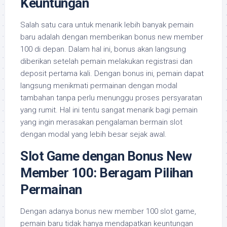
Keuntungan
Salah satu cara untuk menarik lebih banyak pemain
baru adalah dengan memberikan bonus new member
100 di depan. Dalam hal ini, bonus akan langsung
diberikan setelah pemain melakukan registrasi dan
deposit pertama kali. Dengan bonus ini, pemain dapat
langsung menikmati permainan dengan modal
tambahan tanpa perlu menunggu proses persyaratan
yang rumit. Hal ini tentu sangat menarik bagi pemain
yang ingin merasakan pengalaman bermain slot
dengan modal yang lebih besar sejak awal.
Slot Game dengan Bonus New
Member 100: Beragam Pilihan
Permainan
Dengan adanya bonus new member 100 slot game,
pemain baru tidak hanya mendapatkan keuntungan