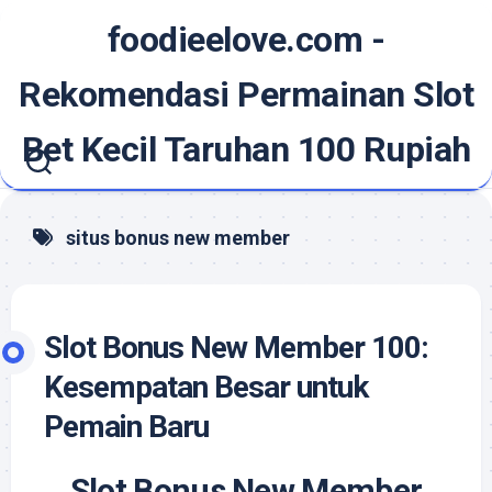
Skip
foodieelove.com -
to
content
Rekomendasi Permainan Slot
Bet Kecil Taruhan 100 Rupiah
situs bonus new member
Slot Bonus New Member 100:
Kesempatan Besar untuk
Pemain Baru
Slot Bonus New Member