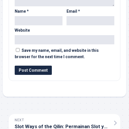
Name
*
Email
*
Website
Save my name, email, and website in this
browser for the next time I comment.
NEXT
Slot Ways of the Qilin: Permainan Slot yang Memikat