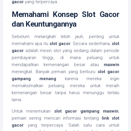
gacor
yang terpercaya.
Memahami Konsep Slot Gacor
dan Keuntungannya
Sebelum melangkah lebih jauh, penting untuk
memahami apa itu
slot gacor
. Secara sederhana,
slot
gacor
adalah mesin slot yang sedang dalam periode
pembayaran tinggi, di mana peluang untuk
mendapatkan kemenangan besar atau
maxwin
meningkat. Banyak pemain yang berburu
slot gacor
gampang menang
karena mereka ingin
memaksimalkan peluang mereka untuk meraih
kemenangan besar tanpa harus menunggu terlalu
lama.
Untuk menemukan
slot gacor gampang maxwin
,
pemain sering mencari informasi tentang
link slot
gacor
yang terpercaya. Salah satu cara untuk