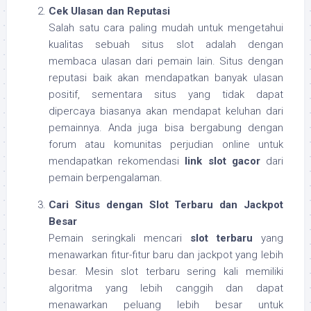
Cek Ulasan dan Reputasi
Salah satu cara paling mudah untuk mengetahui
kualitas sebuah situs slot adalah dengan
membaca ulasan dari pemain lain. Situs dengan
reputasi baik akan mendapatkan banyak ulasan
positif, sementara situs yang tidak dapat
dipercaya biasanya akan mendapat keluhan dari
pemainnya. Anda juga bisa bergabung dengan
forum atau komunitas perjudian online untuk
mendapatkan rekomendasi
link slot gacor
dari
pemain berpengalaman.
Cari Situs dengan Slot Terbaru dan Jackpot
Besar
Pemain seringkali mencari
slot terbaru
yang
menawarkan fitur-fitur baru dan jackpot yang lebih
besar. Mesin slot terbaru sering kali memiliki
algoritma yang lebih canggih dan dapat
menawarkan peluang lebih besar untuk