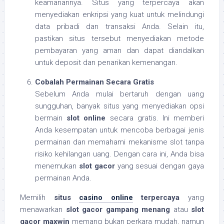
keamanannya. Situs yang terpercaya akan
menyediakan enkripsi yang kuat untuk melindungi
data pribadi dan transaksi Anda. Selain itu,
pastikan situs tersebut menyediakan metode
pembayaran yang aman dan dapat diandalkan
untuk deposit dan penarikan kemenangan.
Cobalah Permainan Secara Gratis
Sebelum Anda mulai bertaruh dengan uang
sungguhan, banyak situs yang menyediakan opsi
bermain
slot online
secara gratis. Ini memberi
Anda kesempatan untuk mencoba berbagai jenis
permainan dan memahami mekanisme slot tanpa
risiko kehilangan uang. Dengan cara ini, Anda bisa
menemukan
slot gacor
yang sesuai dengan gaya
permainan Anda.
Memilih
situs
casino online
terpercaya
yang
menawarkan
slot gacor gampang menang
atau
slot
gacor maxwin
memang bukan perkara mudah, namun