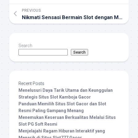
PREVIOUS
Nikmati Sensasi Bermain Slot dengan Modal Ringan di Slot Depo 10K
Search
Search
Recent Posts
Menelusuri Daya Tarik Utama dan Keunggulan
Strategis Situs Slot Kamboja Gacor
Panduan Memilih Situs Slot Gacor dan Slot
Resmi Paling Gampang Menang
Menemukan Keseruan Berkualitas Melalui Situs
Slot PG Soft Resmi
Menjelajahi Ragam Hiburan Interaktif yang
Menarik di Situs Slot777 Gacor