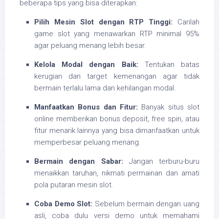
beberapa tips yang bisa diterapkan:
Pilih Mesin Slot dengan RTP Tinggi:
Carilah
game slot yang menawarkan RTP minimal 95%
agar peluang menang lebih besar.
Kelola Modal dengan Baik:
Tentukan batas
kerugian dan target kemenangan agar tidak
bermain terlalu lama dan kehilangan modal.
Manfaatkan Bonus dan Fitur:
Banyak situs slot
online memberikan bonus deposit, free spin, atau
fitur menarik lainnya yang bisa dimanfaatkan untuk
memperbesar peluang menang.
Bermain dengan Sabar:
Jangan terburu-buru
menaikkan taruhan, nikmati permainan dan amati
pola putaran mesin slot.
Coba Demo Slot:
Sebelum bermain dengan uang
asli, coba dulu versi demo untuk memahami