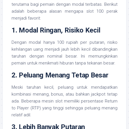
terutama bagi pemain dengan modal terbatas. Berikut
adalah beberapa alasan mengapa slot 100 perak
menjadi favorit:
1. Modal Ringan, Risiko Kecil
Dengan modal hanya 100 rupiah per putaran, risiko
kehilangan uang menjadi jauh lebih kecil dibandingkan
taruhan dengan nominal besar. Ini memungkinkan
pemain untuk menikmati hiburan tanpa tekanan besar.
2. Peluang Menang Tetap Besar
Meski taruhan kecil, peluang untuk mendapatkan
kombinasi menang, bonus, atau bahkan jackpot tetap
ada. Beberapa mesin slot memiliki persentase Return
to Player (RTP) yang tinggi sehingga peluang menang
relatif adil.
3. Lebih Banyak Putaran