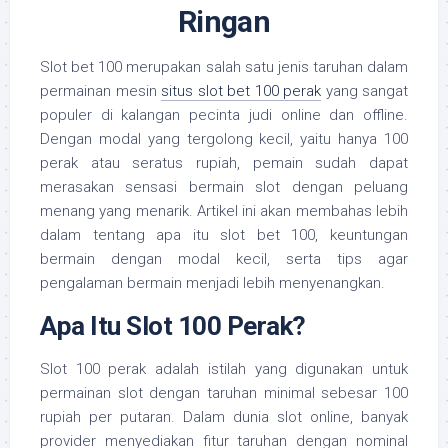
Ringan
Slot bet 100 merupakan salah satu jenis taruhan dalam
permainan mesin
situs slot bet 100 perak
yang sangat
populer di kalangan pecinta judi online dan offline.
Dengan modal yang tergolong kecil, yaitu hanya 100
perak atau seratus rupiah, pemain sudah dapat
merasakan sensasi bermain slot dengan peluang
menang yang menarik. Artikel ini akan membahas lebih
dalam tentang apa itu slot bet 100, keuntungan
bermain dengan modal kecil, serta tips agar
pengalaman bermain menjadi lebih menyenangkan.
Apa Itu Slot 100 Perak?
Slot 100 perak adalah istilah yang digunakan untuk
permainan slot dengan taruhan minimal sebesar 100
rupiah per putaran. Dalam dunia slot online, banyak
provider menyediakan fitur taruhan dengan nominal