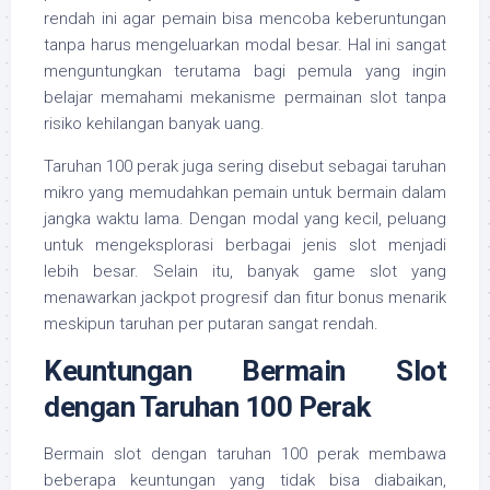
rendah ini agar pemain bisa mencoba keberuntungan
tanpa harus mengeluarkan modal besar. Hal ini sangat
menguntungkan terutama bagi pemula yang ingin
belajar memahami mekanisme permainan slot tanpa
risiko kehilangan banyak uang.
Taruhan 100 perak juga sering disebut sebagai taruhan
mikro yang memudahkan pemain untuk bermain dalam
jangka waktu lama. Dengan modal yang kecil, peluang
untuk mengeksplorasi berbagai jenis slot menjadi
lebih besar. Selain itu, banyak game slot yang
menawarkan jackpot progresif dan fitur bonus menarik
meskipun taruhan per putaran sangat rendah.
Keuntungan Bermain Slot
dengan Taruhan 100 Perak
Bermain slot dengan taruhan 100 perak membawa
beberapa keuntungan yang tidak bisa diabaikan,