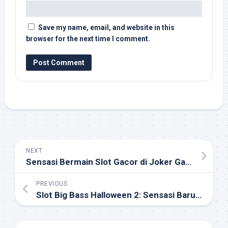
Save my name, email, and website in this
browser for the next time I comment.
NEXT
Sensasi Bermain Slot Gacor di Joker Gaming
PREVIOUS
Slot Big Bass Halloween 2: Sensasi Baru di Dunia Slot Online