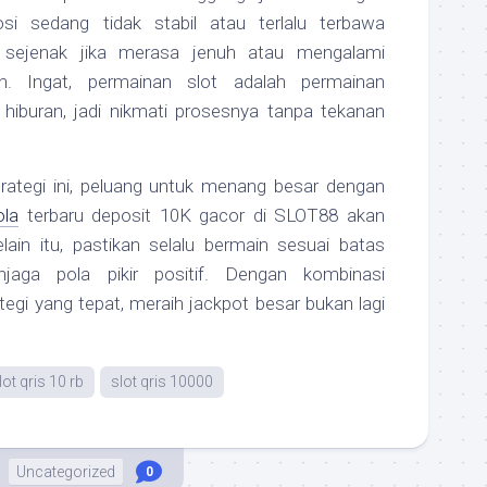
i sedang tidak stabil atau terlalu terbawa
t sejenak jika merasa jenuh atau mengalami
un. Ingat, permainan slot adalah permainan
hiburan, jadi nikmati prosesnya tanpa tekanan
ategi ini, peluang untuk menang besar dengan
ola
terbaru deposit 10K gacor di SLOT88 akan
ain itu, pastikan selalu bermain sesuai batas
ga pola pikir positif. Dengan kombinasi
egi yang tepat, meraih jackpot besar bukan lagi
lot qris 10 rb
slot qris 10000
o
Uncategorized
0