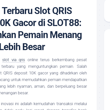
 Terbaru Slot QRIS
10K Gacor di SLOT88:
kan Pemain Menang
Lebih Besar
di
slot via qris
online terus berkembang pesat
si terbaru yang menguntungkan pemain. Salah
lot QRIS deposit 10K gacor yang dihadirkan oleh
irancang untuk memudahkan pemain mendapatkan
ng lebih nyaman, aman, dan berpeluang besar
enangan besar.
inovasi ini adalah kemudahan transaksi melalui