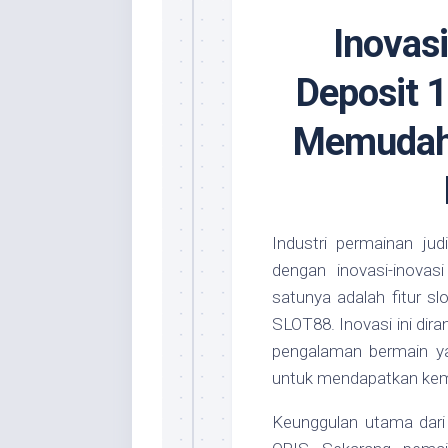
Inovasi
Deposit 
Memudah
Industri permainan ju
dengan inovasi-inova
satunya adalah fitur s
SLOT88. Inovasi ini d
pengalaman bermain ya
untuk mendapatkan kem
Keunggulan utama dari 