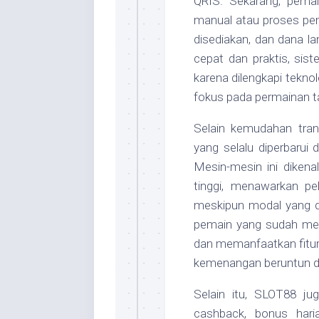
QRIS. Sekarang, pemai
manual atau proses pe
disediakan, dan dana l
cepat dan praktis, si
karena dilengkapi teknol
fokus pada permainan t
Selain kemudahan tra
yang selalu diperbarui
Mesin-mesin ini diken
tinggi, menawarkan p
meskipun modal yang di
pemain yang sudah me
dan memanfaatkan fitur
kemenangan beruntun da
Selain itu, SLOT88 ju
cashback, bonus hari