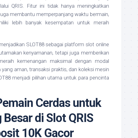
alui QRIS. Fitur ini tidak hanya meningkatkan
 juga membantu memperpanjang waktu bermain,
liki lebih banyak kesempatan untuk meraih
 menjadikan SLOT88 sebagai platform slot online
utamakan kenyamanan, tetapi juga memberikan
 meraih kemenangan maksimal dengan modal
yang aman, transaksi praktis, dan koleksi mesin
OT88 menjadi pilihan utama untuk para pencinta
 Pemain Cerdas untuk
Besar di Slot QRIS
osit 10K Gacor