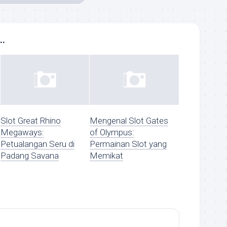
..
Slot Great Rhino
Mengenal Slot Gates
Megaways:
of Olympus:
Petualangan Seru di
Permainan Slot yang
Padang Savana
Memikat