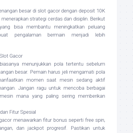
nangan besar di slot gacor dengan deposit 10K
 menerapkan strategi cerdas dan disiplin. Berikut
i yang bisa membantu meningkatkan peluang
at pengalaman bermain menjadi lebih
 Slot Gacor
biasanya menunjukkan pola tertentu sebelum
ngan besar. Pemain harus jeli mengamati pola
anfaatkan momen saat mesin sedang aktif
angan. Jangan ragu untuk mencoba berbagai
mesin mana yang paling sering memberikan
an Fitur Spesial
gacor menawarkan fitur bonus seperti free spin,
gan, dan jackpot progresif. Pastikan untuk