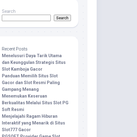
Search
Search
Recent Posts
Menelusuri Daya Tarik Utama
dan Keunggulan Strategis Situs
Slot Kamboja Gacor
Panduan Memilih Situs Slot
Gacor dan Slot Resmi Paling
Gampang Menang
Menemukan Keseruan
Berkualitas Melalui Situs Slot PG
Soft Resmi
Menjelajahi Ragam Hiburan
Interaktif yang Menarik di Situs
Slot777 Gacor
PGSOFT Provider Game Slot