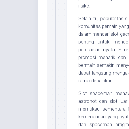
risiko.
Selain itu, popularitas
komunitas pemain yang
dalam mencari slot ga
penting untuk menco
permainan nyata. Sit
promosi menarik dan
bermain semakin menye
dapat langsung mengak
ramai dimainkan.
Slot spaceman menawa
astronot dan slot lua
memukau, sementara f
kemenangan yang nyata
dan spaceman pragma