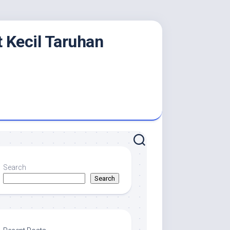
 Kecil Taruhan
Search
Search