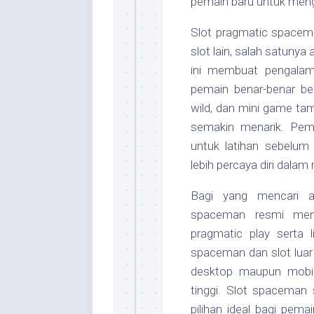
pemain baru untuk meng
Slot pragmatic spacem
slot lain, salah satunya
ini membuat pengalama
pemain benar-benar bera
wild, dan mini game t
semakin menarik. Pe
untuk latihan sebelum
lebih percaya diri dala
Bagi yang mencari al
spaceman resmi men
pragmatic play serta 
spaceman dan slot luar 
desktop maupun mobile,
tinggi. Slot spacema
pilihan ideal bagi pem