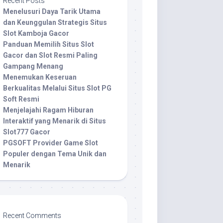
Recent Posts
Menelusuri Daya Tarik Utama
dan Keunggulan Strategis Situs
Slot Kamboja Gacor
Panduan Memilih Situs Slot
Gacor dan Slot Resmi Paling
Gampang Menang
Menemukan Keseruan
Berkualitas Melalui Situs Slot PG
Soft Resmi
Menjelajahi Ragam Hiburan
Interaktif yang Menarik di Situs
Slot777 Gacor
PGSOFT Provider Game Slot
Populer dengan Tema Unik dan
Menarik
Recent Comments