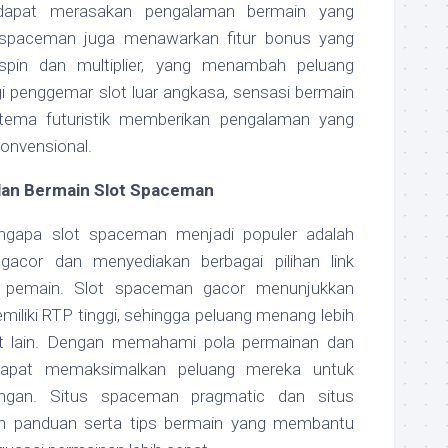
dapat merasakan pengalaman bermain yang
e spaceman juga menawarkan fitur bonus yang
 spin dan multiplier, yang menambah peluang
 penggemar slot luar angkasa, sensasi bermain
 tema futuristik memberikan pengalaman yang
konvensional.
lan Bermain Slot Spaceman
ngapa slot spaceman menjadi populer adalah
gacor dan menyediakan berbagai pilihan link
 pemain. Slot spaceman gacor menunjukkan
iliki RTP tinggi, sehingga peluang menang lebih
ot lain. Dengan memahami pola permainan dan
 dapat memaksimalkan peluang mereka untuk
gan. Situs spaceman pragmatic dan situs
 panduan serta tips bermain yang membantu