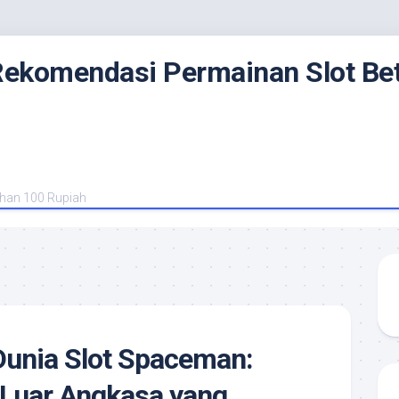
Rekomendasi Permainan Slot Bet
uhan 100 Rupiah
Dunia Slot Spaceman:
 Luar Angkasa yang