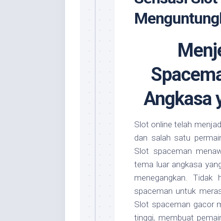
Menguntung
Menje
Spaceman
Angkasa 
Slot online telah menjadi
dan salah satu perma
Slot spaceman menaw
tema luar angkasa yang 
menegangkan. Tidak h
spaceman untuk merasa
Slot spaceman gacor m
tinggi, membuat pema