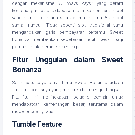
dengan mekanisme “All Ways Pays,” yang berarti
kemenangan bisa didapatkan dari kombinasi simbol
yang muncul di mana saja selama minimal 8 simbol
sama muncul. Tidak seperti slot tradisional yang
mengandalkan garis pembayaran tertentu, Sweet
Bonanza memberikan kebebasan lebih besar bagi
pemain untuk meraih kemenangan.
Fitur Unggulan dalam Sweet
Bonanza
Salah satu daya tarik utama Sweet Bonanza adalah
fitur-fitur bonusnya yang menarik dan menguntungkan.
Fitur-fitur ini meningkatkan peluang pemain untuk
mendapatkan kemenangan besar, terutama dalam
mode putaran gratis.
Tumble Feature