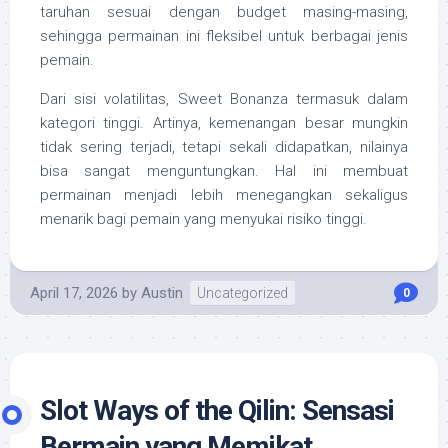
taruhan sesuai dengan budget masing-masing,
sehingga permainan ini fleksibel untuk berbagai jenis
pemain.
Dari sisi volatilitas, Sweet Bonanza termasuk dalam
kategori tinggi. Artinya, kemenangan besar mungkin
tidak sering terjadi, tetapi sekali didapatkan, nilainya
bisa sangat menguntungkan. Hal ini membuat
permainan menjadi lebih menegangkan sekaligus
menarik bagi pemain yang menyukai risiko tinggi.
April 17, 2026
by
Austin
Uncategorized
0
Slot Ways of the Qilin: Sensasi
Bermain yang Memikat