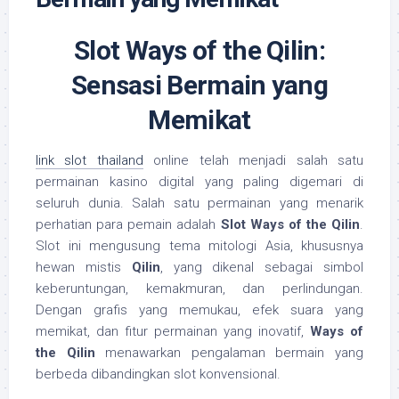
Slot Ways of the Qilin:
Sensasi Bermain yang
Memikat
link slot thailand
online telah menjadi salah satu
permainan kasino digital yang paling digemari di
seluruh dunia. Salah satu permainan yang menarik
perhatian para pemain adalah
Slot Ways of the Qilin
.
Slot ini mengusung tema mitologi Asia, khususnya
hewan mistis
Qilin
, yang dikenal sebagai simbol
keberuntungan, kemakmuran, dan perlindungan.
Dengan grafis yang memukau, efek suara yang
memikat, dan fitur permainan yang inovatif,
Ways of
the Qilin
menawarkan pengalaman bermain yang
berbeda dibandingkan slot konvensional.