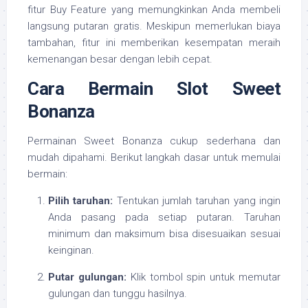
fitur Buy Feature yang memungkinkan Anda membeli
langsung putaran gratis. Meskipun memerlukan biaya
tambahan, fitur ini memberikan kesempatan meraih
kemenangan besar dengan lebih cepat.
Cara Bermain Slot Sweet
Bonanza
Permainan Sweet Bonanza cukup sederhana dan
mudah dipahami. Berikut langkah dasar untuk memulai
bermain:
Pilih taruhan:
Tentukan jumlah taruhan yang ingin
Anda pasang pada setiap putaran. Taruhan
minimum dan maksimum bisa disesuaikan sesuai
keinginan.
Putar gulungan:
Klik tombol spin untuk memutar
gulungan dan tunggu hasilnya.