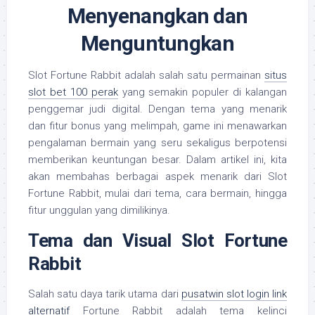
Menyenangkan dan
Menguntungkan
Slot Fortune Rabbit adalah salah satu permainan
situs
slot bet 100 perak
yang semakin populer di kalangan
penggemar judi digital. Dengan tema yang menarik
dan fitur bonus yang melimpah, game ini menawarkan
pengalaman bermain yang seru sekaligus berpotensi
memberikan keuntungan besar. Dalam artikel ini, kita
akan membahas berbagai aspek menarik dari Slot
Fortune Rabbit, mulai dari tema, cara bermain, hingga
fitur unggulan yang dimilikinya.
Tema dan Visual Slot Fortune
Rabbit
Salah satu daya tarik utama dari
pusatwin slot login link
alternatif
Fortune Rabbit adalah tema kelinci