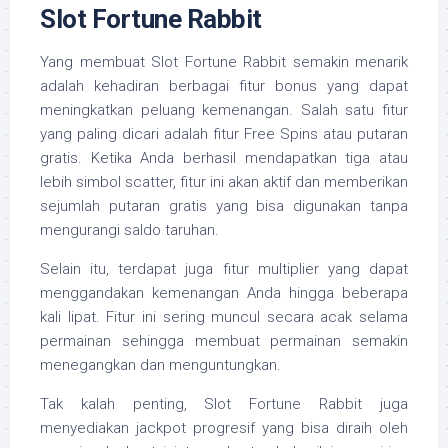
Slot Fortune Rabbit
Yang membuat Slot Fortune Rabbit semakin menarik
adalah kehadiran berbagai fitur bonus yang dapat
meningkatkan peluang kemenangan. Salah satu fitur
yang paling dicari adalah fitur Free Spins atau putaran
gratis. Ketika Anda berhasil mendapatkan tiga atau
lebih simbol scatter, fitur ini akan aktif dan memberikan
sejumlah putaran gratis yang bisa digunakan tanpa
mengurangi saldo taruhan.
Selain itu, terdapat juga fitur multiplier yang dapat
menggandakan kemenangan Anda hingga beberapa
kali lipat. Fitur ini sering muncul secara acak selama
permainan sehingga membuat permainan semakin
menegangkan dan menguntungkan.
Tak kalah penting, Slot Fortune Rabbit juga
menyediakan jackpot progresif yang bisa diraih oleh