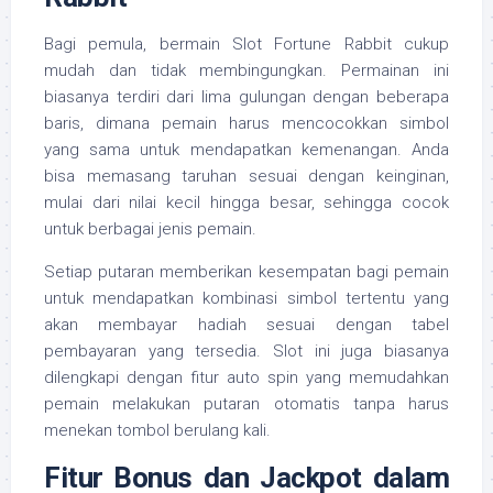
Bagi pemula, bermain Slot Fortune Rabbit cukup
mudah dan tidak membingungkan. Permainan ini
biasanya terdiri dari lima gulungan dengan beberapa
baris, dimana pemain harus mencocokkan simbol
yang sama untuk mendapatkan kemenangan. Anda
bisa memasang taruhan sesuai dengan keinginan,
mulai dari nilai kecil hingga besar, sehingga cocok
untuk berbagai jenis pemain.
Setiap putaran memberikan kesempatan bagi pemain
untuk mendapatkan kombinasi simbol tertentu yang
akan membayar hadiah sesuai dengan tabel
pembayaran yang tersedia. Slot ini juga biasanya
dilengkapi dengan fitur auto spin yang memudahkan
pemain melakukan putaran otomatis tanpa harus
menekan tombol berulang kali.
Fitur Bonus dan Jackpot dalam