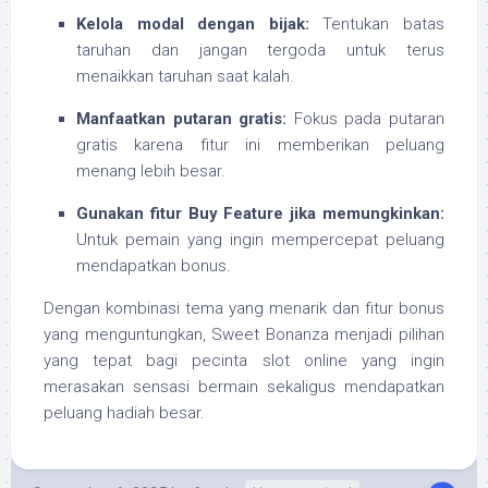
Kelola modal dengan bijak:
Tentukan batas
taruhan dan jangan tergoda untuk terus
menaikkan taruhan saat kalah.
Manfaatkan putaran gratis:
Fokus pada putaran
gratis karena fitur ini memberikan peluang
menang lebih besar.
Gunakan fitur Buy Feature jika memungkinkan:
Untuk pemain yang ingin mempercepat peluang
mendapatkan bonus.
Dengan kombinasi tema yang menarik dan fitur bonus
yang menguntungkan, Sweet Bonanza menjadi pilihan
yang tepat bagi pecinta slot online yang ingin
merasakan sensasi bermain sekaligus mendapatkan
peluang hadiah besar.