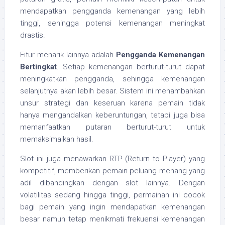
mendapatkan pengganda kemenangan yang lebih
tinggi, sehingga potensi kemenangan meningkat
drastis.
Fitur menarik lainnya adalah
Pengganda Kemenangan
Bertingkat
. Setiap kemenangan berturut-turut dapat
meningkatkan pengganda, sehingga kemenangan
selanjutnya akan lebih besar. Sistem ini menambahkan
unsur strategi dan keseruan karena pemain tidak
hanya mengandalkan keberuntungan, tetapi juga bisa
memanfaatkan putaran berturut-turut untuk
memaksimalkan hasil.
Slot ini juga menawarkan RTP (Return to Player) yang
kompetitif, memberikan pemain peluang menang yang
adil dibandingkan dengan slot lainnya. Dengan
volatilitas sedang hingga tinggi, permainan ini cocok
bagi pemain yang ingin mendapatkan kemenangan
besar namun tetap menikmati frekuensi kemenangan