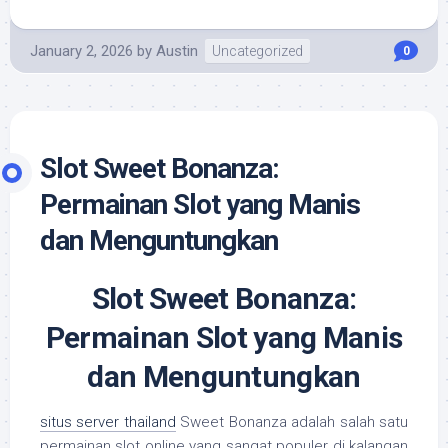
January 2, 2026
by
Austin
Uncategorized
0
Slot Sweet Bonanza:
Permainan Slot yang Manis
dan Menguntungkan
Slot Sweet Bonanza:
Permainan Slot yang Manis
dan Menguntungkan
situs server thailand
Sweet Bonanza adalah salah satu
permainan slot online yang sangat populer di kalangan