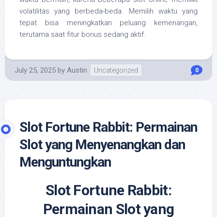
volatilitas yang berbeda-beda. Memilih waktu yang
tepat bisa meningkatkan peluang kemenangan,
terutama saat fitur bonus sedang aktif.
July 25, 2025
by
Austin
Uncategorized
0
Slot Fortune Rabbit: Permainan
Slot yang Menyenangkan dan
Menguntungkan
Slot Fortune Rabbit:
Permainan Slot yang