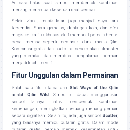
Animasi halus saat simbol membentuk kombinasi
menang menambah keseruan saat bermain.
Selain visual, musik latar juga menjadi daya tarik
tersendiri. Suara gamelan, dentingan koin, dan efek
magis ketika fitur khusus aktif membuat pemain benar-
benar merasa seperti memasuki dunia mistis Qilin.
Kombinasi grafis dan audio ini menciptakan atmosfer
yang memikat dan membuat pengalaman bermain
menjadi lebih imersif.
Fitur Unggulan dalam Permainan
Salah satu fitur utama dari
Slot Ways of the Qilin
adalah
Qilin Wild
. Simbol ini dapat menggantikan
simbol lainnya untuk membentuk kombinasi
kemenangan, meningkatkan peluang menang pemain
secara signifikan. Selain itu, ada juga simbol
Scatter
,
yang biasanya memicu putaran gratis. Dalam mode
putaran gratis, pemain memiliki kesempatan untuk