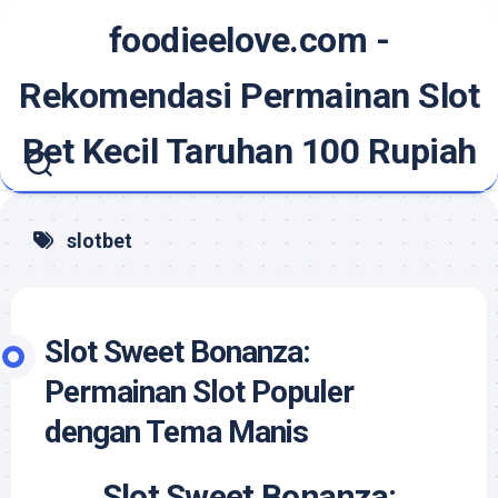
Skip
foodieelove.com -
to
content
Rekomendasi Permainan Slot
Bet Kecil Taruhan 100 Rupiah
slotbet
Slot Sweet Bonanza:
Permainan Slot Populer
dengan Tema Manis
Slot Sweet Bonanza: