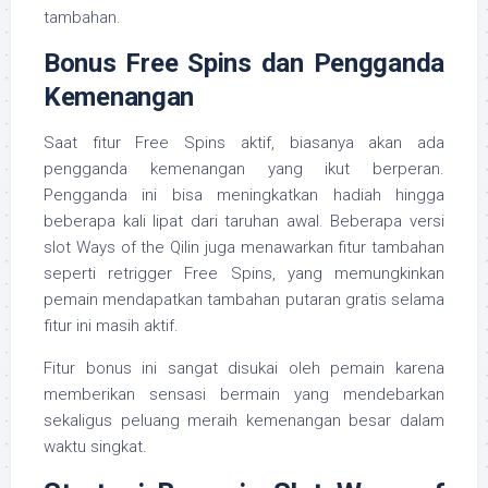
tambahan.
Bonus Free Spins dan Pengganda
Kemenangan
Saat fitur Free Spins aktif, biasanya akan ada
pengganda kemenangan yang ikut berperan.
Pengganda ini bisa meningkatkan hadiah hingga
beberapa kali lipat dari taruhan awal. Beberapa versi
slot Ways of the Qilin juga menawarkan fitur tambahan
seperti retrigger Free Spins, yang memungkinkan
pemain mendapatkan tambahan putaran gratis selama
fitur ini masih aktif.
Fitur bonus ini sangat disukai oleh pemain karena
memberikan sensasi bermain yang mendebarkan
sekaligus peluang meraih kemenangan besar dalam
waktu singkat.