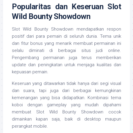
Popularitas dan Keseruan Slot
Wild Bounty Showdown
Slot Wild Bounty Showdown mendapatkan respon
positif dari para pemain di seluruh dunia. Tema unik
dan fitur bonus yang menarik membuat permainan ini
selalu diminati di berbagai situs judi online.
Pengembang permainan juga terus memberikan
update dan peningkatan untuk menjaga kualitas dan
kepuasan pemain.
Keseruan yang ditawarkan tidak hanya dari segi visual
dan suara, tapi juga dari berbagai kemungkinan
kemenangan yang bisa didapatkan. Kombinasi tema
koboi dengan gameplay yang mudah dipahami
membuat Slot Wild Bounty Showdown cocok
dimainkan kapan saja, baik di desktop maupun
perangkat mobile.