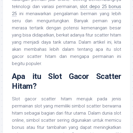
teknologi dan variasi permainan,
slot depo 25 bonus
25
ini menawarkan pengalaman bermain yang lebih
seru dan menguntungkan. Banyak pemain yang
merasa tertarik dengan potensi kemenangan besar
yang bisa didapatkan, berkat adanya fitur scatter hitam
yang menjadi daya tarik utama. Dalam artikel ini, kita
akan membahas lebih dalam tentang apa itu slot
gacor scatter hitam dan mengapa permainan ini
begitu populer.
Apa itu Slot Gacor Scatter
Hitam?
Slot gacor scatter hitam merujuk pada jenis
permainan slot yang memiliki simbol scatter berwarna
hitam sebagai bagian dari fitur utama. Dalam dunia slot
online, simbol scatter sering digunakan untuk memicu
bonus atau fitur tambahan yang dapat meningkatkan