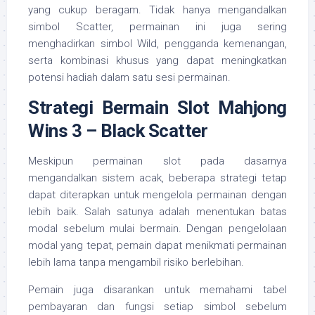
yang cukup beragam. Tidak hanya mengandalkan
simbol Scatter, permainan ini juga sering
menghadirkan simbol Wild, pengganda kemenangan,
serta kombinasi khusus yang dapat meningkatkan
potensi hadiah dalam satu sesi permainan.
Strategi Bermain Slot Mahjong
Wins 3 – Black Scatter
Meskipun permainan slot pada dasarnya
mengandalkan sistem acak, beberapa strategi tetap
dapat diterapkan untuk mengelola permainan dengan
lebih baik. Salah satunya adalah menentukan batas
modal sebelum mulai bermain. Dengan pengelolaan
modal yang tepat, pemain dapat menikmati permainan
lebih lama tanpa mengambil risiko berlebihan.
Pemain juga disarankan untuk memahami tabel
pembayaran dan fungsi setiap simbol sebelum