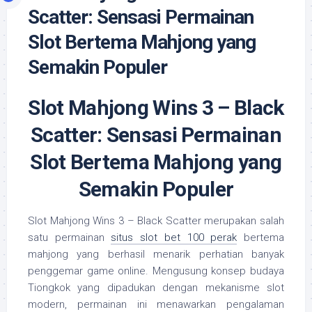
Scatter: Sensasi Permainan
Slot Bertema Mahjong yang
Semakin Populer
Slot Mahjong Wins 3 – Black
Scatter: Sensasi Permainan
Slot Bertema Mahjong yang
Semakin Populer
Slot Mahjong Wins 3 – Black Scatter merupakan salah
satu permainan
situs slot bet 100 perak
bertema
mahjong yang berhasil menarik perhatian banyak
penggemar game online. Mengusung konsep budaya
Tiongkok yang dipadukan dengan mekanisme slot
modern, permainan ini menawarkan pengalaman