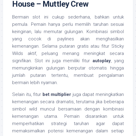
House – Muttley Crew
Bermain slot ini cukup sederhana, bahkan untuk
pemula. Pemain hanya perlu memilih taruhan sesuai
keinginan, lalu memutar gulungan. Kombinasi simbol
yang cocok di paylines akan menghasilkan
kemenangan. Selama putaran gratis atau fitur Sticky
Wilds aktif, peluang menang meningkat secara
signifikan. Slot ini juga memiliki fitur
autoplay
, yang
memungkinkan gulungan berputar otomatis hingga
jumlah putaran tertentu, membuat pengalaman
bermain lebih nyaman.
Selain itu, fitur
bet multiplier
juga dapat meningkatkan
kemenangan secara dramatis, terutama jika beberapa
simbol wild muncul bersamaan dengan kombinasi
kemenangan utama. Pemain disarankan untuk
memperhatikan strategi taruhan agar dapat
memaksimalkan potensi kemenangan dalam setiap