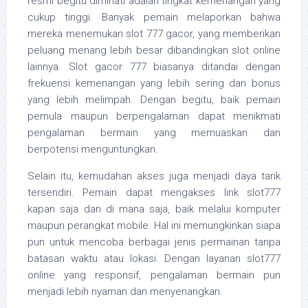
resmi begitu diminati adalah tingkat kemenangan yang
cukup tinggi. Banyak pemain melaporkan bahwa
mereka menemukan slot 777 gacor, yang memberikan
peluang menang lebih besar dibandingkan slot online
lainnya. Slot gacor 777 biasanya ditandai dengan
frekuensi kemenangan yang lebih sering dan bonus
yang lebih melimpah. Dengan begitu, baik pemain
pemula maupun berpengalaman dapat menikmati
pengalaman bermain yang memuaskan dan
berpotensi menguntungkan.
Selain itu, kemudahan akses juga menjadi daya tarik
tersendiri. Pemain dapat mengakses link slot777
kapan saja dan di mana saja, baik melalui komputer
maupun perangkat mobile. Hal ini memungkinkan siapa
pun untuk mencoba berbagai jenis permainan tanpa
batasan waktu atau lokasi. Dengan layanan slot777
online yang responsif, pengalaman bermain pun
menjadi lebih nyaman dan menyenangkan.