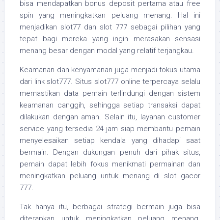
bisa mendapatkan bonus deposit pertama atau free
spin yang meningkatkan peluang menang. Hal ini
menjadikan slot77 dan slot 777 sebagai pilihan yang
tepat bagi mereka yang ingin merasakan sensasi
menang besar dengan modal yang relatif terjangkau.
Keamanan dan kenyamanan juga menjadi fokus utama
dari link slot777. Situs slot777 online terpercaya selalu
memastikan data pemain terlindungi dengan sistem
keamanan canggih, sehingga setiap transaksi dapat
dilakukan dengan aman. Selain itu, layanan customer
service yang tersedia 24 jam siap membantu pemain
menyelesaikan setiap kendala yang dihadapi saat
bermain. Dengan dukungan penuh dari pihak situs,
pemain dapat lebih fokus menikmati permainan dan
meningkatkan peluang untuk menang di slot gacor
777.
Tak hanya itu, berbagai strategi bermain juga bisa
diterapkan untuk meningkatkan peluang menang.