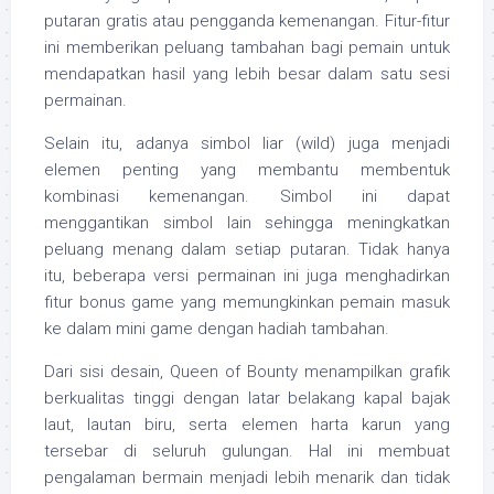
putaran gratis atau pengganda kemenangan. Fitur-fitur
ini memberikan peluang tambahan bagi pemain untuk
mendapatkan hasil yang lebih besar dalam satu sesi
permainan.
Selain itu, adanya simbol liar (wild) juga menjadi
elemen penting yang membantu membentuk
kombinasi kemenangan. Simbol ini dapat
menggantikan simbol lain sehingga meningkatkan
peluang menang dalam setiap putaran. Tidak hanya
itu, beberapa versi permainan ini juga menghadirkan
fitur bonus game yang memungkinkan pemain masuk
ke dalam mini game dengan hadiah tambahan.
Dari sisi desain, Queen of Bounty menampilkan grafik
berkualitas tinggi dengan latar belakang kapal bajak
laut, lautan biru, serta elemen harta karun yang
tersebar di seluruh gulungan. Hal ini membuat
pengalaman bermain menjadi lebih menarik dan tidak