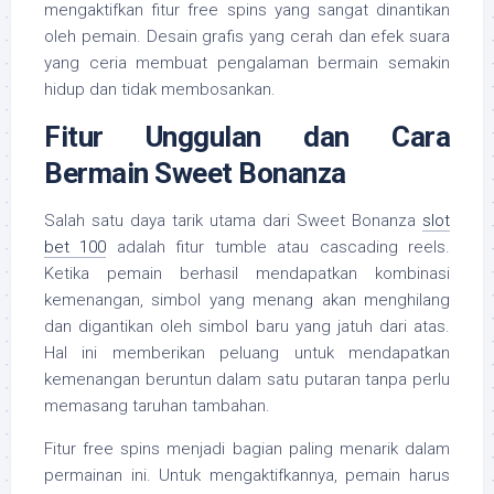
mengaktifkan fitur free spins yang sangat dinantikan
oleh pemain. Desain grafis yang cerah dan efek suara
yang ceria membuat pengalaman bermain semakin
hidup dan tidak membosankan.
Fitur Unggulan dan Cara
Bermain Sweet Bonanza
Salah satu daya tarik utama dari Sweet Bonanza
slot
bet 100
adalah fitur tumble atau cascading reels.
Ketika pemain berhasil mendapatkan kombinasi
kemenangan, simbol yang menang akan menghilang
dan digantikan oleh simbol baru yang jatuh dari atas.
Hal ini memberikan peluang untuk mendapatkan
kemenangan beruntun dalam satu putaran tanpa perlu
memasang taruhan tambahan.
Fitur free spins menjadi bagian paling menarik dalam
permainan ini. Untuk mengaktifkannya, pemain harus