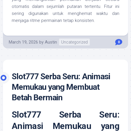
otomatis dalam sejumlah putaran tertentu. Fitur ini
sering digunakan untuk menghemat waktu dan
menjaga ritme permainan tetap konsisten.
March 19, 2026
by
Austin
Uncategorized
0
Slot777 Serba Seru: Animasi
Memukau yang Membuat
Betah Bermain
Slot777 Serba Seru:
Animasi Memukau yang