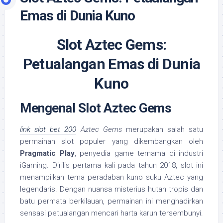
Emas di Dunia Kuno
Slot Aztec Gems:
Petualangan Emas di Dunia
Kuno
Mengenal Slot Aztec Gems
link slot bet 200
Aztec Gems
merupakan salah satu
permainan slot populer yang dikembangkan oleh
Pragmatic Play
, penyedia game ternama di industri
iGaming. Dirilis pertama kali pada tahun 2018, slot ini
menampilkan tema peradaban kuno suku Aztec yang
legendaris. Dengan nuansa misterius hutan tropis dan
batu permata berkilauan, permainan ini menghadirkan
sensasi petualangan mencari harta karun tersembunyi.