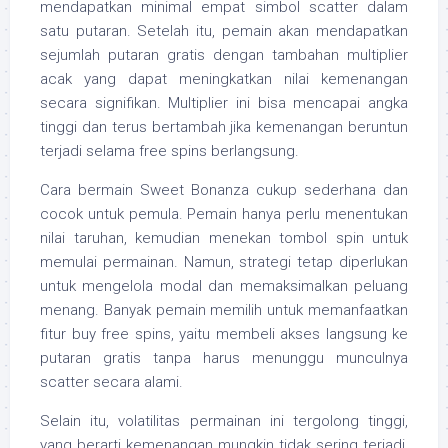
mendapatkan minimal empat simbol scatter dalam
satu putaran. Setelah itu, pemain akan mendapatkan
sejumlah putaran gratis dengan tambahan multiplier
acak yang dapat meningkatkan nilai kemenangan
secara signifikan. Multiplier ini bisa mencapai angka
tinggi dan terus bertambah jika kemenangan beruntun
terjadi selama free spins berlangsung.
Cara bermain Sweet Bonanza cukup sederhana dan
cocok untuk pemula. Pemain hanya perlu menentukan
nilai taruhan, kemudian menekan tombol spin untuk
memulai permainan. Namun, strategi tetap diperlukan
untuk mengelola modal dan memaksimalkan peluang
menang. Banyak pemain memilih untuk memanfaatkan
fitur buy free spins, yaitu membeli akses langsung ke
putaran gratis tanpa harus menunggu munculnya
scatter secara alami.
Selain itu, volatilitas permainan ini tergolong tinggi,
yang berarti kemenangan mungkin tidak sering terjadi,