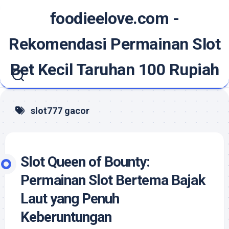
Skip
foodieelove.com -
to
content
Rekomendasi Permainan Slot
Bet Kecil Taruhan 100 Rupiah
slot777 gacor
Slot Queen of Bounty:
Permainan Slot Bertema Bajak
Laut yang Penuh
Keberuntungan