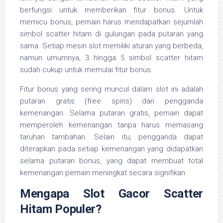
berfungsi untuk memberikan fitur bonus. Untuk
memicu bonus, pemain harus mendapatkan sejumlah
simbol scatter hitam di gulungan pada putaran yang
sama. Setiap mesin slot memiliki aturan yang berbeda,
namun umumnya, 3 hingga 5 simbol scatter hitam
sudah cukup untuk memulai fitur bonus.
Fitur bonus yang sering muncul dalam slot ini adalah
putaran gratis (free spins) dan pengganda
kemenangan. Selama putaran gratis, pemain dapat
memperoleh kemenangan tanpa harus memasang
taruhan tambahan. Selain itu, pengganda dapat
diterapkan pada setiap kemenangan yang didapatkan
selama putaran bonus, yang dapat membuat total
kemenangan pemain meningkat secara signifikan.
Mengapa Slot Gacor Scatter
Hitam Populer?