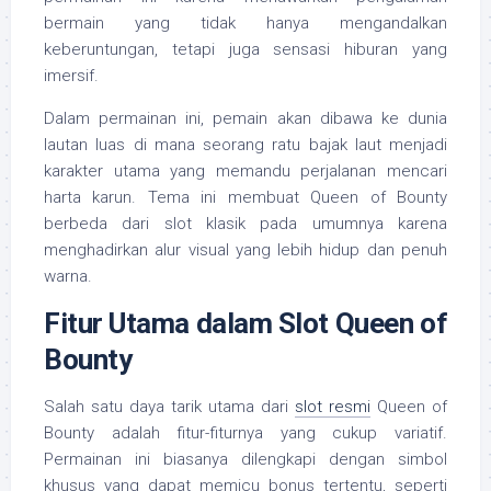
bermain yang tidak hanya mengandalkan
keberuntungan, tetapi juga sensasi hiburan yang
imersif.
Dalam permainan ini, pemain akan dibawa ke dunia
lautan luas di mana seorang ratu bajak laut menjadi
karakter utama yang memandu perjalanan mencari
harta karun. Tema ini membuat Queen of Bounty
berbeda dari slot klasik pada umumnya karena
menghadirkan alur visual yang lebih hidup dan penuh
warna.
Fitur Utama dalam Slot Queen of
Bounty
Salah satu daya tarik utama dari
slot resmi
Queen of
Bounty adalah fitur-fiturnya yang cukup variatif.
Permainan ini biasanya dilengkapi dengan simbol
khusus yang dapat memicu bonus tertentu, seperti