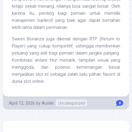
tetapi sekali menang, nilainya bisa sangat besar. Oleh
karena itu, penting bagi pemain untuk memiliki
manajemen bankroll yang baik agar dapat bertahan
lebih lama dalam permainan.
Sweet Bonanza juga dikenal dengan RTP (Return to
Player) yang cukup kompetitif, sehingga memberikan
peluang yang adil bagi pemain dalam jangka panjang.
Kombinasi antara fitur menarik, tampilan visual yang
menggoda, dan potensi kemenangan besar
menjadikan slot ini sebagai salah satu pilihan favorit di
dunia slot online.
April 12, 2026
by
Austin
Uncategorized
0