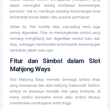
dapat meningkat seiring kombinasi kemenangan
beruntun. Hal ini membuat peluang kemenangan bisa
bertambah besar dalam satu putaran permainan.
Selain itu, fitur tumble atau cascading reels juga
sering digunakan. Fitur ini memungkinkan simbol yang
menang menghilang dan digantikan simbol baru dari
atas, sehingga memberikan kesempatan kemenangan
tambahan dalam satu spin.
Fitur dan Simbol dalam Slot
Mahjong Ways
Slot Mahjong Ways memiliki berbagai simbol khas
yang terinspirasi dari ubin mahjong tradisional. Simbol-
simbol ini biasanya memiliki nilai yang berbeda, di
mana simbol berwarna emas atau simbol khusus
memberikan pembayaran lebih tinggi.