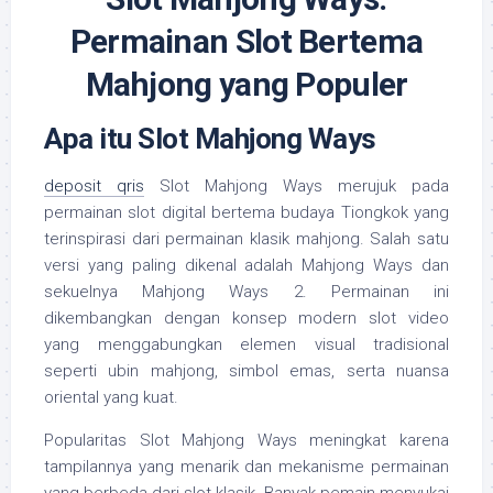
Permainan Slot Bertema
Mahjong yang Populer
Apa itu Slot Mahjong Ways
deposit qris
Slot Mahjong Ways merujuk pada
permainan slot digital bertema budaya Tiongkok yang
terinspirasi dari permainan klasik mahjong. Salah satu
versi yang paling dikenal adalah
Mahjong Ways
dan
sekuelnya
Mahjong Ways 2
. Permainan ini
dikembangkan dengan konsep modern slot video
yang menggabungkan elemen visual tradisional
seperti ubin mahjong, simbol emas, serta nuansa
oriental yang kuat.
Popularitas Slot Mahjong Ways meningkat karena
tampilannya yang menarik dan mekanisme permainan