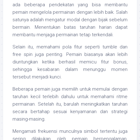
ada beberapa pendekatan yang bisa membantu
pemain mengelola permainan dengan lebih baik. Salah
satunya adalah mengatur modal dengan bijak sebelum
bermain. Menentukan batas taruhan harian dapat
membantu menjaga permainan tetap terkendali.
Selain itu, memahami pola fitur seperti tumble dan
free spin juga penting. Pemain biasanya akan lebih
diuntungkan ketika berhasil memicu fitur bonus,
sehingga kesabaran dalam menunggu momen
tersebut menjadi kunci.
Beberapa pemain juga memilih untuk memulai dengan
taruhan kecil terlebih dahulu untuk memahami ritme
permainan. Setelah itu, barulah meningkatkan taruhan
secara bertahap sesuai kenyamanan dan strategi
masing-masing.
Mengamati frekuensi munculnya simbol tertentu juga
sering dilakukan oleh pemain berpengalaman,