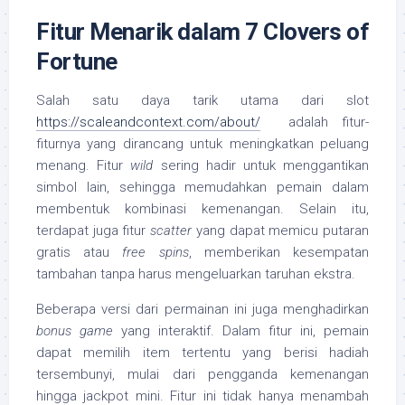
Fitur Menarik dalam 7 Clovers of
Fortune
Salah satu daya tarik utama dari slot
https://scaleandcontext.com/about/
adalah fitur-
fiturnya yang dirancang untuk meningkatkan peluang
menang. Fitur
wild
sering hadir untuk menggantikan
simbol lain, sehingga memudahkan pemain dalam
membentuk kombinasi kemenangan. Selain itu,
terdapat juga fitur
scatter
yang dapat memicu putaran
gratis atau
free spins
, memberikan kesempatan
tambahan tanpa harus mengeluarkan taruhan ekstra.
Beberapa versi dari permainan ini juga menghadirkan
bonus game
yang interaktif. Dalam fitur ini, pemain
dapat memilih item tertentu yang berisi hadiah
tersembunyi, mulai dari pengganda kemenangan
hingga jackpot mini. Fitur ini tidak hanya menambah