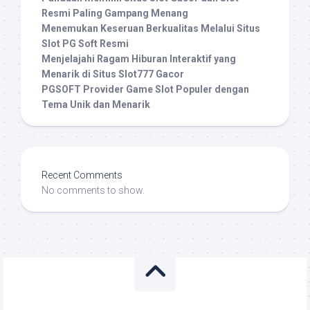
Resmi Paling Gampang Menang
Menemukan Keseruan Berkualitas Melalui Situs
Slot PG Soft Resmi
Menjelajahi Ragam Hiburan Interaktif yang
Menarik di Situs Slot777 Gacor
PGSOFT Provider Game Slot Populer dengan
Tema Unik dan Menarik
Recent Comments
No comments to show.