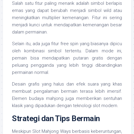
Salah satu fitur paling menarik adalah simbol berlapis
emas yang dapat berubah menjadi simbol wild atau
meningkatkan multiplier kemenangan. Fitur ini sering
menjadi kunci untuk mendapatkan kemenangan besar
dalam permainan.
Selain itu, ada juga fitur free spin yang biasanya dipicu
oleh kombinasi simbol tertentu. Dalam mode ini,
pemain bisa mendapatkan putaran gratis dengan
peluang pengganda yang lebih tinggi dibandingkan
permainan normal.
Desain grafis yang halus dan efek suara yang khas
membuat pengalaman bermain terasa lebih imersif.
Elemen budaya mahjong juga memberikan sentuhan
klasik yang dipadukan dengan teknologi slot modern.
Strategi dan Tips Bermain
Meskipun Slot Mahjong Ways berbasis keberuntungan,