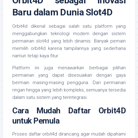
Orbit4D sebagai Inovasi
Baru dalam Dunia Slot4D
Orbit4d dikenal sebagai salah satu platform yang
menggabungkan teknologi modern dengan sistem
permainan slot4d yang lebih dinamis. Banyak pemain
memilih orbit4d karena tampilannya yang sederhana
namun tetap kaya fitur.
Platform ini juga menawarkan berbagai pilihan
permainan yang dapat disesuaikan dengan gaya
bermain masing-masing pengguna. Dari permainan
ringan hingga yang lebih kompleks, semuanya tersedia
dalam satu sistem yang terintegrasi.
Cara Mudah Daftar Orbit4D
untuk Pemula
Proses daftar orbit4d dirancang agar mudah dipahami