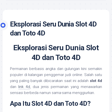
Eksplorasi Seru Dunia Slot 4D
dan Toto 4D
Eksplorasi Seru Dunia Slot
4D dan Toto 4D
Permainan berbasis angka dan gulungan kini semakin
populer di kalangan penggemar judi online. Salah satu
yang paling banyak dibicarakan saat ini adalah
slot 4d
dan
link 4d
, dua jenis permainan yang menawarkan
sensasi berbeda namun sama-sama menggiurkan.
Apa Itu Slot 4D dan Toto 4D?