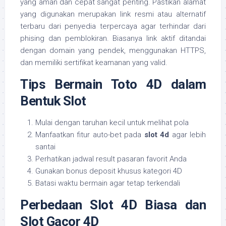
yang aman dan cepat sangat penting. Pastikan alamat
yang digunakan merupakan link resmi atau alternatif
terbaru dari penyedia terpercaya agar terhindar dari
phising dan pemblokiran. Biasanya link aktif ditandai
dengan domain yang pendek, menggunakan HTTPS,
dan memiliki sertifikat keamanan yang valid.
Tips Bermain Toto 4D dalam
Bentuk Slot
Mulai dengan taruhan kecil untuk melihat pola
Manfaatkan fitur auto-bet pada
slot 4d
agar lebih
santai
Perhatikan jadwal result pasaran favorit Anda
Gunakan bonus deposit khusus kategori 4D
Batasi waktu bermain agar tetap terkendali
Perbedaan Slot 4D Biasa dan
Slot Gacor 4D