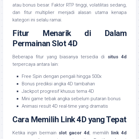
atau bonus besar. Faktor RTP tinggi, volatilitas sedang,
dan fitur multiplier menjadi alasan utama kenapa
kategori ini selalu ramai.
Fitur Menarik di Dalam
Permainan Slot 4D
Beberapa fitur yang biasanya tersedia di
situs 4d
terpercaya antara lain:
Free Spin dengan pengali hingga 500x
Bonus prediksi angka 4D tambahan
Jackpot progresif khusus tema 4D
Mini game tebak angka sebelum putaran bonus
Animasi result 4D real-time yang dramatis
Cara Memilih Link 4D yang Tepat
Ketika ingin bermain
slot gacor 4d
, memilih
link 4d