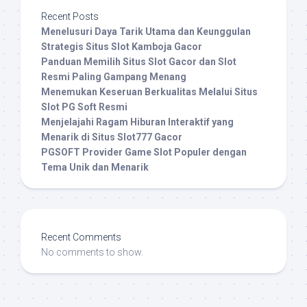
Recent Posts
Menelusuri Daya Tarik Utama dan Keunggulan
Strategis Situs Slot Kamboja Gacor
Panduan Memilih Situs Slot Gacor dan Slot
Resmi Paling Gampang Menang
Menemukan Keseruan Berkualitas Melalui Situs
Slot PG Soft Resmi
Menjelajahi Ragam Hiburan Interaktif yang
Menarik di Situs Slot777 Gacor
PGSOFT Provider Game Slot Populer dengan
Tema Unik dan Menarik
Recent Comments
No comments to show.