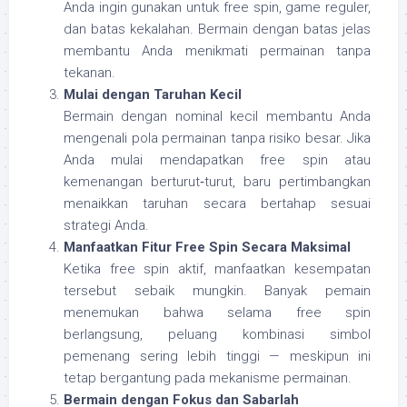
Anda ingin gunakan untuk free spin, game reguler,
dan batas kekalahan. Bermain dengan batas jelas
membantu Anda menikmati permainan tanpa
tekanan.
Mulai dengan Taruhan Kecil
Bermain dengan nominal kecil membantu Anda
mengenali pola permainan tanpa risiko besar. Jika
Anda mulai mendapatkan free spin atau
kemenangan berturut‑turut, baru pertimbangkan
menaikkan taruhan secara bertahap sesuai
strategi Anda.
Manfaatkan Fitur Free Spin Secara Maksimal
Ketika free spin aktif, manfaatkan kesempatan
tersebut sebaik mungkin. Banyak pemain
menemukan bahwa selama free spin
berlangsung, peluang kombinasi simbol
pemenang sering lebih tinggi — meskipun ini
tetap bergantung pada mekanisme permainan.
Bermain dengan Fokus dan Sabarlah