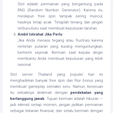
Slot adalah permainan yang bergantung pada
RNG (Random Number Generator). Karena itu,
meskipun free spin tampak sering muncul,
hasilnya tetap acak. Tetaplah tenang dan jangan
terburu‑buru saat membuat keputusan taruhan.
Ambil Istirahat Jika Perlu
Jika Anda merasa tegang atau frustrasi karena
rentetan putaran yang kurang menguntungkan,
berhenti sejenak. Bermain saat kepala dingin
membantu Anda membuat keputusan yang lebih
rasional.
Slot server Thailand yang populer hari ini
menghadirkan banyak free spin dan fitur bonus yang
membuat gameplay semakin seru. Namun, keseruan
itu sebaiknya dinikmati dengan
pendekatan yang
bertanggung jawab
. Tujuan bermain adalah hiburan —
jadi nikmati setiap momen, jangan jadikan permainan
sebagai tekanan finansial, dan selalu bermain dengan