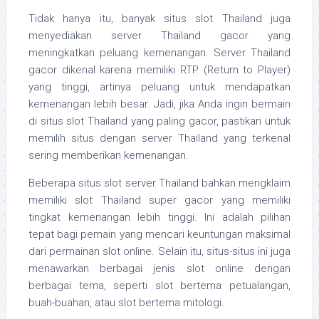
Tidak hanya itu, banyak situs slot Thailand juga
menyediakan server Thailand gacor yang
meningkatkan peluang kemenangan. Server Thailand
gacor dikenal karena memiliki RTP (Return to Player)
yang tinggi, artinya peluang untuk mendapatkan
kemenangan lebih besar. Jadi, jika Anda ingin bermain
di situs slot Thailand yang paling gacor, pastikan untuk
memilih situs dengan server Thailand yang terkenal
sering memberikan kemenangan.
Beberapa situs slot server Thailand bahkan mengklaim
memiliki slot Thailand super gacor yang memiliki
tingkat kemenangan lebih tinggi. Ini adalah pilihan
tepat bagi pemain yang mencari keuntungan maksimal
dari permainan slot online. Selain itu, situs-situs ini juga
menawarkan berbagai jenis slot online dengan
berbagai tema, seperti slot bertema petualangan,
buah-buahan, atau slot bertema mitologi.