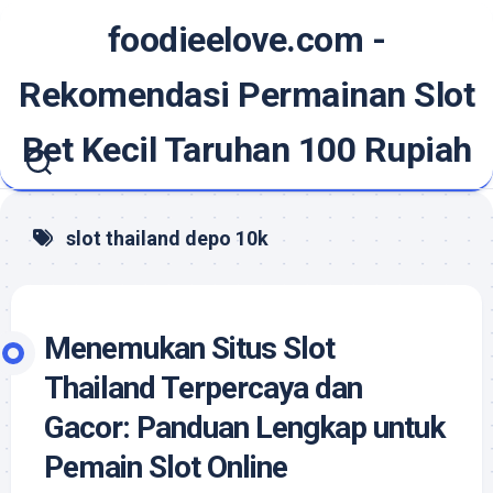
Skip
foodieelove.com -
to
content
Rekomendasi Permainan Slot
Bet Kecil Taruhan 100 Rupiah
slot thailand depo 10k
Menemukan Situs Slot
Thailand Terpercaya dan
Gacor: Panduan Lengkap untuk
Pemain Slot Online