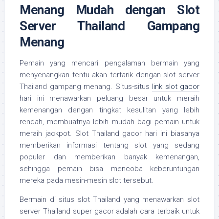
Menang Mudah dengan Slot
Server Thailand Gampang
Menang
Pemain yang mencari pengalaman bermain yang
menyenangkan tentu akan tertarik dengan slot server
Thailand gampang menang. Situs-situs
link slot gacor
hari ini menawarkan peluang besar untuk meraih
kemenangan dengan tingkat kesulitan yang lebih
rendah, membuatnya lebih mudah bagi pemain untuk
meraih jackpot. Slot Thailand gacor hari ini biasanya
memberikan informasi tentang slot yang sedang
populer dan memberikan banyak kemenangan,
sehingga pemain bisa mencoba keberuntungan
mereka pada mesin-mesin slot tersebut.
Bermain di situs slot Thailand yang menawarkan slot
server Thailand super gacor adalah cara terbaik untuk