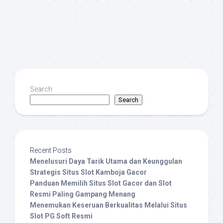
Search
Search
Recent Posts
Menelusuri Daya Tarik Utama dan Keunggulan
Strategis Situs Slot Kamboja Gacor
Panduan Memilih Situs Slot Gacor dan Slot
Resmi Paling Gampang Menang
Menemukan Keseruan Berkualitas Melalui Situs
Slot PG Soft Resmi