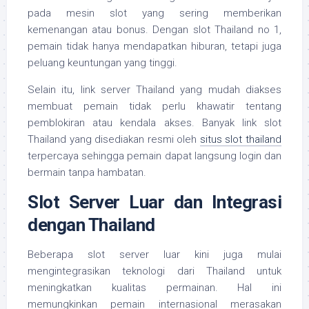
pada mesin slot yang sering memberikan
kemenangan atau bonus. Dengan slot Thailand no 1,
pemain tidak hanya mendapatkan hiburan, tetapi juga
peluang keuntungan yang tinggi.
Selain itu, link server Thailand yang mudah diakses
membuat pemain tidak perlu khawatir tentang
pemblokiran atau kendala akses. Banyak link slot
Thailand yang disediakan resmi oleh
situs slot thailand
terpercaya sehingga pemain dapat langsung login dan
bermain tanpa hambatan.
Slot Server Luar dan Integrasi
dengan Thailand
Beberapa slot server luar kini juga mulai
mengintegrasikan teknologi dari Thailand untuk
meningkatkan kualitas permainan. Hal ini
memungkinkan pemain internasional merasakan