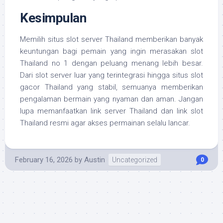
Kesimpulan
Memilih situs slot server Thailand memberikan banyak
keuntungan bagi pemain yang ingin merasakan slot
Thailand no 1 dengan peluang menang lebih besar.
Dari slot server luar yang terintegrasi hingga situs slot
gacor Thailand yang stabil, semuanya memberikan
pengalaman bermain yang nyaman dan aman. Jangan
lupa memanfaatkan link server Thailand dan link slot
Thailand resmi agar akses permainan selalu lancar.
February 16, 2026
by
Austin
Uncategorized
0