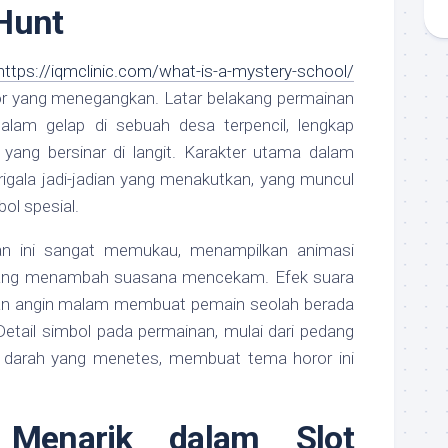
Hunt
https://iqmclinic.com/what-is-a-mystery-school/​
r yang menegangkan. Latar belakang permainan
lam gelap di sebuah desa terpencil, lengkap
yang bersinar di langit. Karakter utama dalam
rigala jadi-jadian yang menakutkan, yang muncul
ol spesial.
nan ini sangat memukau, menampilkan animasi
 yang menambah suasana mencekam. Efek suara
 dan angin malam membuat pemain seolah berada
Detail simbol pada permainan, mulai dari pedang
ga darah yang menetes, membuat tema horor ini
ur Menarik dalam Slot