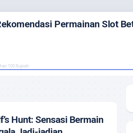
Rekomendasi Permainan Slot Bet
uhan 100 Rupiah
f’s Hunt: Sensasi Bermain
gala Jadi-jadian