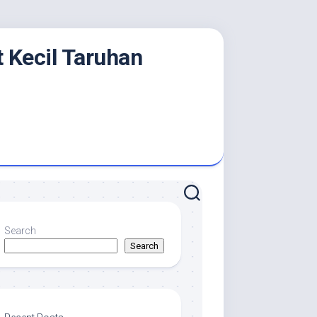
 Kecil Taruhan
Search
Search