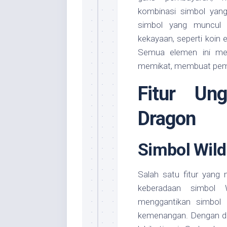
kombinasi simbol yan
simbol yang muncul 
kekayaan, seperti koin 
Semua elemen ini me
memikat, membuat pema
Fitur Un
Dragon
Simbol Wild
Salah satu fitur yang
keberadaan simbol 
menggantikan simbol
kemenangan. Dengan de