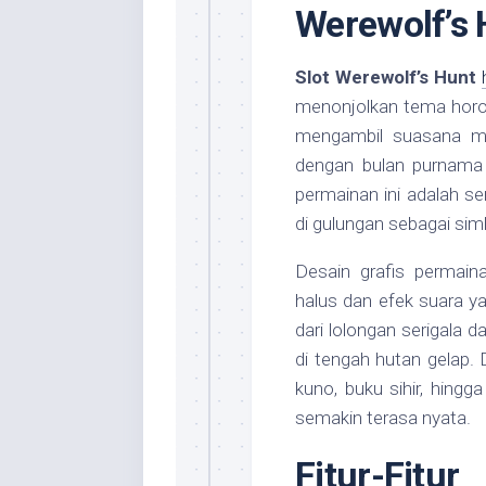
Werewolf’s 
Slot Werewolf’s Hunt
menonjolkan tema horo
mengambil suasana ma
dengan bulan purnama 
permainan ini adalah se
di gulungan sebagai simb
Desain grafis permai
halus dan efek suara
dari lolongan serigala
di tengah hutan gelap. 
kuno, buku sihir, hing
semakin terasa nyata.
Fitur-Fit