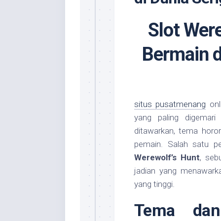
Slot Were
Bermain d
situs pusatmenang
onl
yang paling digemari
ditawarkan, tema horor
pemain. Salah satu p
Werewolf’s Hunt
, seb
jadian yang menawark
yang tinggi.
Tema dan