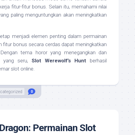
ja fitur-fitur bonus. Selain itu, memahami nilai
yang paling menguntungkan akan meningkatkan
tetap menjadi elemen penting dalam permainan
 fitur bonus secara cerdas dapat meningkatkan
 Dengan tema horor yang menegangkan dan
n yang seru,
Slot Werewolf’s Hunt
berhasil
ar slot online.
categorized
0
 Dragon: Permainan Slot