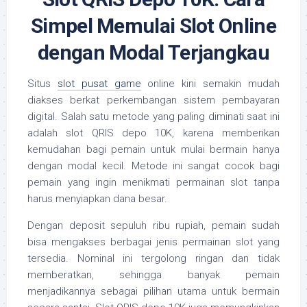
Simpel Memulai Slot Online
dengan Modal Terjangkau
Situs
slot pusat game
online kini semakin mudah
diakses berkat perkembangan sistem pembayaran
digital. Salah satu metode yang paling diminati saat ini
adalah slot QRIS depo 10K, karena memberikan
kemudahan bagi pemain untuk mulai bermain hanya
dengan modal kecil. Metode ini sangat cocok bagi
pemain yang ingin menikmati permainan slot tanpa
harus menyiapkan dana besar.
Dengan deposit sepuluh ribu rupiah, pemain sudah
bisa mengakses berbagai jenis permainan slot yang
tersedia. Nominal ini tergolong ringan dan tidak
memberatkan, sehingga banyak pemain
menjadikannya sebagai pilihan utama untuk bermain