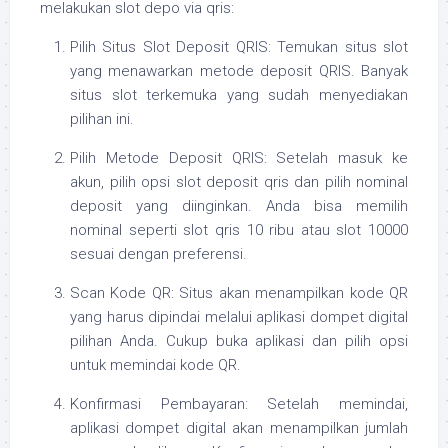
melakukan slot depo via qris:
Pilih Situs Slot Deposit QRIS: Temukan situs slot
yang menawarkan metode deposit QRIS. Banyak
situs slot terkemuka yang sudah menyediakan
pilihan ini.
Pilih Metode Deposit QRIS: Setelah masuk ke
akun, pilih opsi slot deposit qris dan pilih nominal
deposit yang diinginkan. Anda bisa memilih
nominal seperti slot qris 10 ribu atau slot 10000
sesuai dengan preferensi.
Scan Kode QR: Situs akan menampilkan kode QR
yang harus dipindai melalui aplikasi dompet digital
pilihan Anda. Cukup buka aplikasi dan pilih opsi
untuk memindai kode QR.
Konfirmasi Pembayaran: Setelah memindai,
aplikasi dompet digital akan menampilkan jumlah