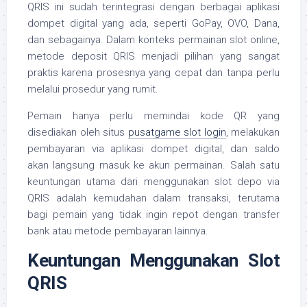
QRIS ini sudah terintegrasi dengan berbagai aplikasi
dompet digital yang ada, seperti GoPay, OVO, Dana,
dan sebagainya. Dalam konteks permainan slot online,
metode deposit QRIS menjadi pilihan yang sangat
praktis karena prosesnya yang cepat dan tanpa perlu
melalui prosedur yang rumit.
Pemain hanya perlu memindai kode QR yang
disediakan oleh situs
pusatgame slot login
, melakukan
pembayaran via aplikasi dompet digital, dan saldo
akan langsung masuk ke akun permainan. Salah satu
keuntungan utama dari menggunakan slot depo via
QRIS adalah kemudahan dalam transaksi, terutama
bagi pemain yang tidak ingin repot dengan transfer
bank atau metode pembayaran lainnya.
Keuntungan Menggunakan Slot
QRIS