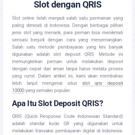
Slot dengan QRIS
Slot online telah menjadi salah satu permainan yang
paling diminati di Indonesia. Dengan berbagai pilihan
jenis slot yang menarik, para pemain bisa menikmati
sensasi berjudi dengan cara yang menyenangkan.
Salah satu metode pembayaran yang kini banyak
digunakan adalah slot deposit QRIS. Metode ini
memungkinkan pemain untuk melakukan deposit
dengan cepat dan aman tanpa harus melalui proses
yang rumit. Dalam artikel ini, kami akan membahas
lebih lanjut mengenai situs
slot qris deposit
10000
yang semakin populer.
Apa Itu Slot Deposit QRIS?
QRIS (Quick Response Code Indonesian Standard)
adalah standar kode QR yang digunakan untuk
melakukan transaksi pembayaran digital di Indonesia.