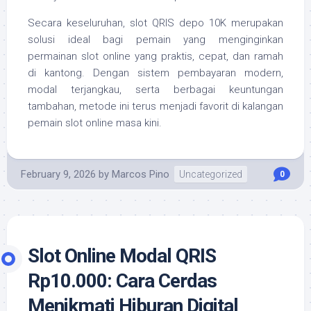
Secara keseluruhan, slot QRIS depo 10K merupakan
solusi ideal bagi pemain yang menginginkan
permainan slot online yang praktis, cepat, dan ramah
di kantong. Dengan sistem pembayaran modern,
modal terjangkau, serta berbagai keuntungan
tambahan, metode ini terus menjadi favorit di kalangan
pemain slot online masa kini.
February 9, 2026
by
Marcos Pino
Uncategorized
0
Slot Online Modal QRIS
Rp10.000: Cara Cerdas
Menikmati Hiburan Digital