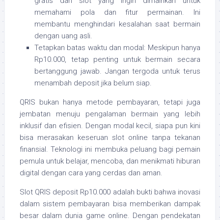
gratis dari slot yang ingin dimainkan untuk
memahami pola dan fitur permainan. Ini
membantu menghindari kesalahan saat bermain
dengan uang asli.
Tetapkan batas waktu dan modal: Meskipun hanya
Rp10.000, tetap penting untuk bermain secara
bertanggung jawab. Jangan tergoda untuk terus
menambah deposit jika belum siap.
QRIS bukan hanya metode pembayaran, tetapi juga
jembatan menuju pengalaman bermain yang lebih
inklusif dan efisien. Dengan modal kecil, siapa pun kini
bisa merasakan keseruan slot online tanpa tekanan
finansial. Teknologi ini membuka peluang bagi pemain
pemula untuk belajar, mencoba, dan menikmati hiburan
digital dengan cara yang cerdas dan aman.
Slot QRIS deposit Rp10.000 adalah bukti bahwa inovasi
dalam sistem pembayaran bisa memberikan dampak
besar dalam dunia game online. Dengan pendekatan