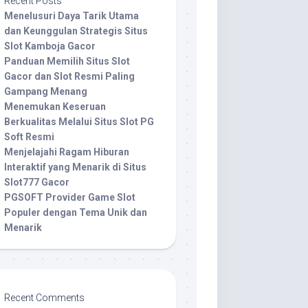
Recent Posts
Menelusuri Daya Tarik Utama
dan Keunggulan Strategis Situs
Slot Kamboja Gacor
Panduan Memilih Situs Slot
Gacor dan Slot Resmi Paling
Gampang Menang
Menemukan Keseruan
Berkualitas Melalui Situs Slot PG
Soft Resmi
Menjelajahi Ragam Hiburan
Interaktif yang Menarik di Situs
Slot777 Gacor
PGSOFT Provider Game Slot
Populer dengan Tema Unik dan
Menarik
Recent Comments