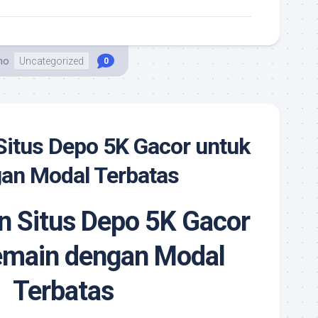
no
Uncategorized
0
itus Depo 5K Gacor untuk
an Modal Terbatas
n Situs Depo 5K Gacor
emain dengan Modal
Terbatas