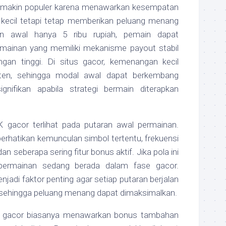
emakin populer karena menawarkan kesempatan
kecil tetapi tetap memberikan peluang menang
an awal hanya 5 ribu rupiah, pemain dapat
rmainan yang memiliki mekanisme payout stabil
gan tinggi. Di situs gacor, kemenangan kecil
ten, sehingga modal awal dapat berkembang
gnifikan apabila strategi bermain diterapkan
K gacor terlihat pada putaran awal permainan.
hatikan kemunculan simbol tertentu, frekuensi
 seberapa sering fitur bonus aktif. Jika pola ini
 permainan sedang berada dalam fase gacor.
enjadi faktor penting agar setiap putaran berjalan
 sehingga peluang menang dapat dimaksimalkan.
gacor biasanya menawarkan bonus tambahan