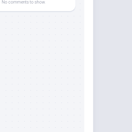
No comments to show.