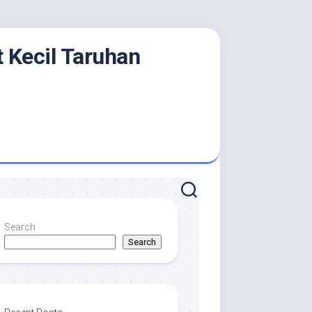
 Kecil Taruhan
Search
Search