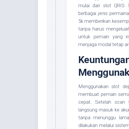
mulai dari slot QRIS
berbagai jenis permaina
5k memberikan kesemp
tanpa harus mengeluar
untuk pemain yang in
menjaga modal tetap a
Keuntu
Menggunaka
Menggunakan slot dep
membuat pemain semak
cepat. Setelah scan
langsung masuk ke akun
tanpa menunggu lama.
dilakukan melalui sist