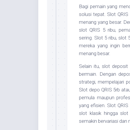
Bagi pemain yang menc
solusi tepat. Slot QRIS
menang yang besar. Den
slot QRIS 5 ribu, pem
sering. Slot 5 ribu, slot
mereka yang ingin be
menang besar.
Selain itu, slot depos
bermain. Dengan depos
strategi, mempelajari 
Slot depo QRIS 5rb at
pemula maupun profes
yang efisien. Slot QRIS
slot klasik hingga s
semakin bervariasi dan