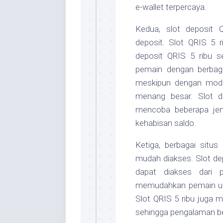
e-wallet terpercaya.
Kedua, slot deposit 
deposit. Slot QRIS 5 r
deposit QRIS 5 ribu 
pemain dengan berbaga
meskipun dengan modal
menang besar. Slot 
mencoba beberapa jeni
kehabisan saldo.
Ketiga, berbagai situs
mudah diakses. Slot dep
dapat diakses dari 
memudahkan pemain unt
Slot QRIS 5 ribu juga m
sehingga pengalaman b