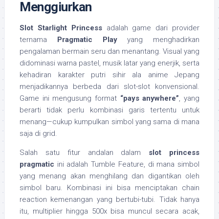
Menggiurkan
Slot Starlight Princess
adalah game dari provider
ternama
Pragmatic Play
yang menghadirkan
pengalaman bermain seru dan menantang. Visual yang
didominasi warna pastel, musik latar yang enerjik, serta
kehadiran karakter putri sihir ala anime Jepang
menjadikannya berbeda dari slot-slot konvensional.
Game ini mengusung format
“pays anywhere”
, yang
berarti tidak perlu kombinasi garis tertentu untuk
menang—cukup kumpulkan simbol yang sama di mana
saja di grid.
Salah satu fitur andalan dalam
slot princess
pragmatic
ini adalah Tumble Feature, di mana simbol
yang menang akan menghilang dan digantikan oleh
simbol baru. Kombinasi ini bisa menciptakan chain
reaction kemenangan yang bertubi-tubi. Tidak hanya
itu, multiplier hingga 500x bisa muncul secara acak,