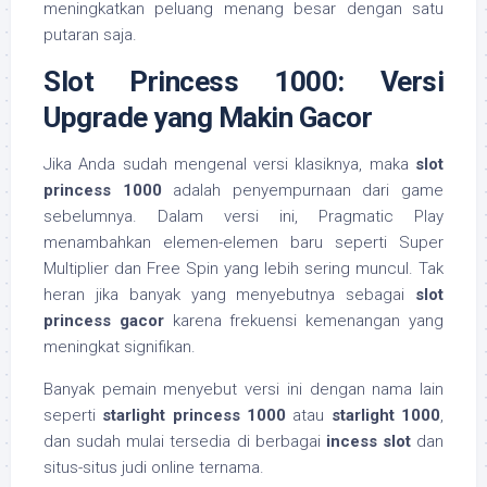
meningkatkan peluang menang besar dengan satu
putaran saja.
Slot Princess 1000: Versi
Upgrade yang Makin Gacor
Jika Anda sudah mengenal versi klasiknya, maka
slot
princess 1000
adalah penyempurnaan dari game
sebelumnya. Dalam versi ini, Pragmatic Play
menambahkan elemen-elemen baru seperti Super
Multiplier dan Free Spin yang lebih sering muncul. Tak
heran jika banyak yang menyebutnya sebagai
slot
princess gacor
karena frekuensi kemenangan yang
meningkat signifikan.
Banyak pemain menyebut versi ini dengan nama lain
seperti
starlight princess 1000
atau
starlight 1000
,
dan sudah mulai tersedia di berbagai
incess slot
dan
situs-situs judi online ternama.