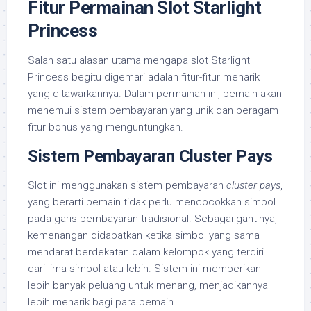
Fitur Permainan Slot Starlight
Princess
Salah satu alasan utama mengapa slot Starlight
Princess begitu digemari adalah fitur-fitur menarik
yang ditawarkannya. Dalam permainan ini, pemain akan
menemui sistem pembayaran yang unik dan beragam
fitur bonus yang menguntungkan.
Sistem Pembayaran Cluster Pays
Slot ini menggunakan sistem pembayaran
cluster pays
,
yang berarti pemain tidak perlu mencocokkan simbol
pada garis pembayaran tradisional. Sebagai gantinya,
kemenangan didapatkan ketika simbol yang sama
mendarat berdekatan dalam kelompok yang terdiri
dari lima simbol atau lebih. Sistem ini memberikan
lebih banyak peluang untuk menang, menjadikannya
lebih menarik bagi para pemain.