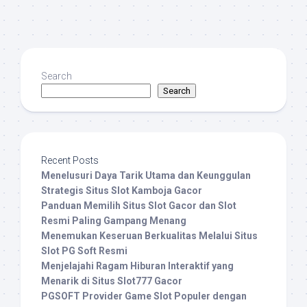
Search
Search
Recent Posts
Menelusuri Daya Tarik Utama dan Keunggulan
Strategis Situs Slot Kamboja Gacor
Panduan Memilih Situs Slot Gacor dan Slot
Resmi Paling Gampang Menang
Menemukan Keseruan Berkualitas Melalui Situs
Slot PG Soft Resmi
Menjelajahi Ragam Hiburan Interaktif yang
Menarik di Situs Slot777 Gacor
PGSOFT Provider Game Slot Populer dengan