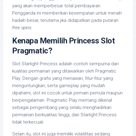
yang akan memperbesar total pembayaran.
Pengganda ini memberikan kesempatan untuk meraih
hadiah besar, terutama jika didapatkan pada putaran
free spins
.
Kenapa Memilih Princess Slot
Pragmatic?
Slot Starlight Princess adalah contoh sempurna dari
kualitas permainan yang ditawarkan oleh Pragmatic
Play. Dengan grafis yang menawan, fitur-fitur yang
menguntungkan, serta gameplay yang mudah
dipahami, slot ini cocok untuk pemain pemula maupun
berpengalaman. Pragmatic Play memang dikenal
sebagai pengembang yang selalu menghadirkan
permainan berkualitas tinggi, dan Starlight Princess
tidak terkecuali.
Selain itu, slot ini juga memiliki volatilitas sedang