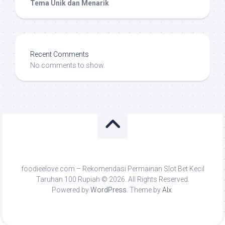
Tema Unik dan Menarik
Recent Comments
No comments to show.
foodieelove.com – Rekomendasi Permainan Slot Bet Kecil
Taruhan 100 Rupiah © 2026. All Rights Reserved.
Powered by
WordPress
. Theme by
Alx
.