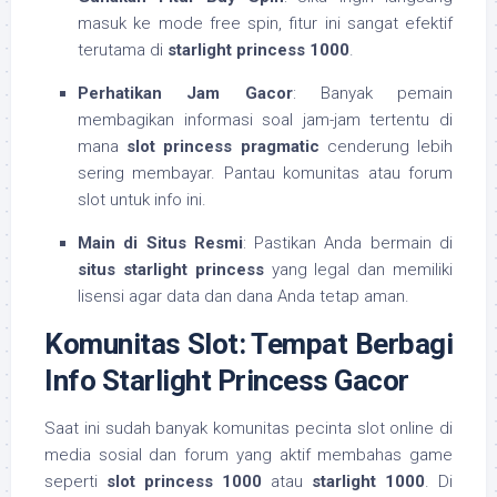
masuk ke mode free spin, fitur ini sangat efektif
terutama di
starlight princess 1000
.
Perhatikan Jam Gacor
: Banyak pemain
membagikan informasi soal jam-jam tertentu di
mana
slot princess pragmatic
cenderung lebih
sering membayar. Pantau komunitas atau forum
slot untuk info ini.
Main di Situs Resmi
: Pastikan Anda bermain di
situs starlight princess
yang legal dan memiliki
lisensi agar data dan dana Anda tetap aman.
Komunitas Slot: Tempat Berbagi
Info Starlight Princess Gacor
Saat ini sudah banyak komunitas pecinta slot online di
media sosial dan forum yang aktif membahas game
seperti
slot princess 1000
atau
starlight 1000
. Di