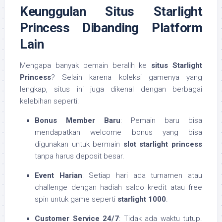
Keunggulan Situs Starlight
Princess Dibanding Platform
Lain
Mengapa banyak pemain beralih ke
situs Starlight
Princess
? Selain karena koleksi gamenya yang
lengkap, situs ini juga dikenal dengan berbagai
kelebihan seperti:
Bonus Member Baru
: Pemain baru bisa
mendapatkan welcome bonus yang bisa
digunakan untuk bermain
slot starlight princess
tanpa harus deposit besar.
Event Harian
: Setiap hari ada turnamen atau
challenge dengan hadiah saldo kredit atau free
spin untuk game seperti
starlight 1000
.
Customer Service 24/7
: Tidak ada waktu tutup.