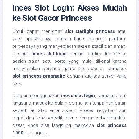
Inces Slot Login: Akses Mudah
ke Slot Gacor Princess
Untuk dapat menikmati
slot starlight princess
atau
versi upgrade-nya, pemain harus mencari platform
terpercaya yang menyediakan akses stabil dan aman.
Di sinilah
inces slot login
menjadi penting. Inces Slot
adalah salah satu portal yang mulai dikenal karena
menyediakan berbagai game slot populer, termasuk
slot princess pragmatic
dengan kualitas server yang
baik.
Dengan menggunakan
inces slot login
, pemain dapat
langsung masuk ke dalam permainan tanpa hambatan
seperti lag atau error sistem. Proses registrasi pun
cepat dan tidak berbelit, cukup dengan beberapa data
dasar, Anda bisa langsung mencoba
slot princess
1000
hari ini juga.