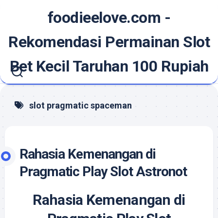
Skip
foodieelove.com -
to
content
Rekomendasi Permainan Slot
Bet Kecil Taruhan 100 Rupiah
slot pragmatic spaceman
Rahasia Kemenangan di
Pragmatic Play Slot Astronot
Rahasia Kemenangan di