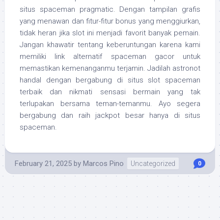
situs spaceman pragmatic. Dengan tampilan grafis
yang menawan dan fitur-fitur bonus yang menggiurkan,
tidak heran jika slot ini menjadi favorit banyak pemain.
Jangan khawatir tentang keberuntungan karena kami
memiliki link alternatif spaceman gacor untuk
memastikan kemenanganmu terjamin. Jadilah astronot
handal dengan bergabung di situs slot spaceman
terbaik dan nikmati sensasi bermain yang tak
terlupakan bersama teman-temanmu. Ayo segera
bergabung dan raih jackpot besar hanya di situs
spaceman.
February 21, 2025
by
Marcos Pino
Uncategorized
0