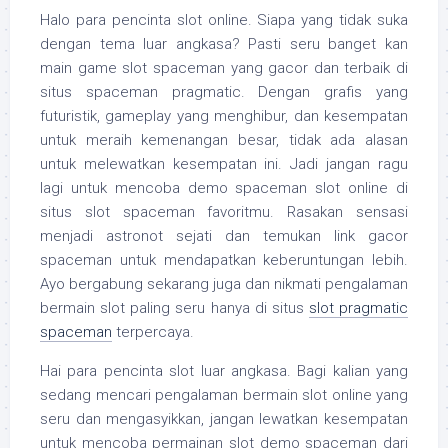
Halo para pencinta slot online. Siapa yang tidak suka
dengan tema luar angkasa? Pasti seru banget kan
main game slot spaceman yang gacor dan terbaik di
situs spaceman pragmatic. Dengan grafis yang
futuristik, gameplay yang menghibur, dan kesempatan
untuk meraih kemenangan besar, tidak ada alasan
untuk melewatkan kesempatan ini. Jadi jangan ragu
lagi untuk mencoba demo spaceman slot online di
situs slot spaceman favoritmu. Rasakan sensasi
menjadi astronot sejati dan temukan link gacor
spaceman untuk mendapatkan keberuntungan lebih.
Ayo bergabung sekarang juga dan nikmati pengalaman
bermain slot paling seru hanya di situs
slot pragmatic
spaceman
terpercaya.
Hai para pencinta slot luar angkasa. Bagi kalian yang
sedang mencari pengalaman bermain slot online yang
seru dan mengasyikkan, jangan lewatkan kesempatan
untuk mencoba permainan slot demo spaceman dari