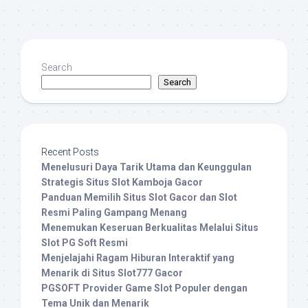
Search
Search
Recent Posts
Menelusuri Daya Tarik Utama dan Keunggulan
Strategis Situs Slot Kamboja Gacor
Panduan Memilih Situs Slot Gacor dan Slot
Resmi Paling Gampang Menang
Menemukan Keseruan Berkualitas Melalui Situs
Slot PG Soft Resmi
Menjelajahi Ragam Hiburan Interaktif yang
Menarik di Situs Slot777 Gacor
PGSOFT Provider Game Slot Populer dengan
Tema Unik dan Menarik