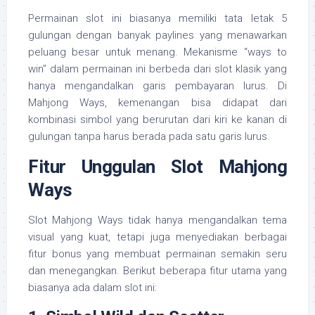
Permainan slot ini biasanya memiliki tata letak 5
gulungan dengan banyak paylines yang menawarkan
peluang besar untuk menang. Mekanisme “ways to
win” dalam permainan ini berbeda dari slot klasik yang
hanya mengandalkan garis pembayaran lurus. Di
Mahjong Ways, kemenangan bisa didapat dari
kombinasi simbol yang berurutan dari kiri ke kanan di
gulungan tanpa harus berada pada satu garis lurus.
Fitur Unggulan Slot Mahjong
Ways
Slot Mahjong Ways tidak hanya mengandalkan tema
visual yang kuat, tetapi juga menyediakan berbagai
fitur bonus yang membuat permainan semakin seru
dan menegangkan. Berikut beberapa fitur utama yang
biasanya ada dalam slot ini: