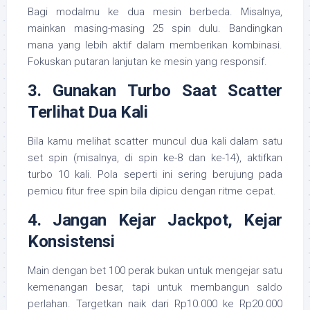
Bagi modalmu ke dua mesin berbeda. Misalnya,
mainkan masing-masing 25 spin dulu. Bandingkan
mana yang lebih aktif dalam memberikan kombinasi.
Fokuskan putaran lanjutan ke mesin yang responsif.
3.
Gunakan Turbo Saat Scatter
Terlihat Dua Kali
Bila kamu melihat scatter muncul dua kali dalam satu
set spin (misalnya, di spin ke-8 dan ke-14), aktifkan
turbo 10 kali. Pola seperti ini sering berujung pada
pemicu fitur free spin bila dipicu dengan ritme cepat.
4.
Jangan Kejar Jackpot, Kejar
Konsistensi
Main dengan bet 100 perak bukan untuk mengejar satu
kemenangan besar, tapi untuk membangun saldo
perlahan. Targetkan naik dari Rp10.000 ke Rp20.000