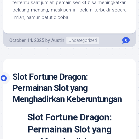
tertentu saat jumlah pemain sedikit bisa meningkatkan
peluang menang, meskipun ini belum terbukti secara
ilmiah, namun patut dicoba.
October 14, 2025
by
Austin
Uncategorized
0
Slot Fortune Dragon:
Permainan Slot yang
Menghadirkan Keberuntungan
Slot Fortune Dragon:
Permainan Slot yang