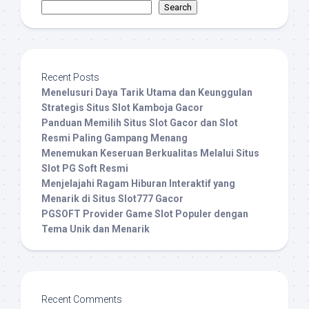
Search
Recent Posts
Menelusuri Daya Tarik Utama dan Keunggulan
Strategis Situs Slot Kamboja Gacor
Panduan Memilih Situs Slot Gacor dan Slot
Resmi Paling Gampang Menang
Menemukan Keseruan Berkualitas Melalui Situs
Slot PG Soft Resmi
Menjelajahi Ragam Hiburan Interaktif yang
Menarik di Situs Slot777 Gacor
PGSOFT Provider Game Slot Populer dengan
Tema Unik dan Menarik
Recent Comments