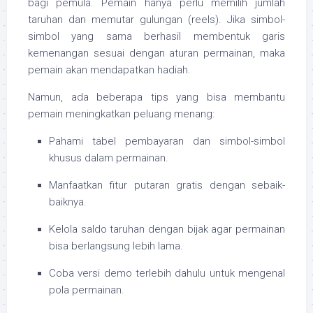
bagi pemula. Pemain hanya perlu memilih jumlah
taruhan dan memutar gulungan (reels). Jika simbol-
simbol yang sama berhasil membentuk garis
kemenangan sesuai dengan aturan permainan, maka
pemain akan mendapatkan hadiah.
Namun, ada beberapa tips yang bisa membantu
pemain meningkatkan peluang menang:
Pahami tabel pembayaran dan simbol-simbol
khusus dalam permainan.
Manfaatkan fitur putaran gratis dengan sebaik-
baiknya.
Kelola saldo taruhan dengan bijak agar permainan
bisa berlangsung lebih lama.
Coba versi demo terlebih dahulu untuk mengenal
pola permainan.