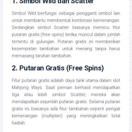
1. Simbol Wild dan Scatter
Simbol Wild berfungsi sebagai pengganti simbol lain
untuk membantu membentuk kombinasi kemenangan.
Sedangkan simbol Scatter biasanya memicu fitur
putaran gratis (free spins) ketika muncul dalam jumlah
tertentu di gulungan. Putaran gratis ini memberikan
kesempatan tambahan untuk menang tanpa harus
memasang taruhan tambahan.
2. Putaran Gratis (Free Spins)
Fitur putaran gratis adalah daya tarik utama dalam slot
Mahjong Ways. Saat pemain berhasil mendapatkan
tiga atau lebih simbol Scatter, mereka akan
mendapatkan sejumlah putaran gratis. Selama putaran
gratis ini, biasanya ada fitur tambahan seperti pengali
kemenangan (multiplier) yang meningkatkan total
hadiah.