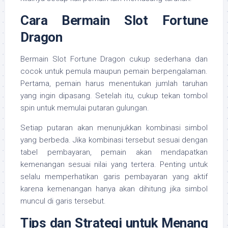
Cara Bermain Slot Fortune
Dragon
Bermain Slot Fortune Dragon cukup sederhana dan
cocok untuk pemula maupun pemain berpengalaman.
Pertama, pemain harus menentukan jumlah taruhan
yang ingin dipasang. Setelah itu, cukup tekan tombol
spin untuk memulai putaran gulungan.
Setiap putaran akan menunjukkan kombinasi simbol
yang berbeda. Jika kombinasi tersebut sesuai dengan
tabel pembayaran, pemain akan mendapatkan
kemenangan sesuai nilai yang tertera. Penting untuk
selalu memperhatikan garis pembayaran yang aktif
karena kemenangan hanya akan dihitung jika simbol
muncul di garis tersebut.
Tips dan Strategi untuk Menang