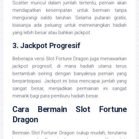
Scatter muncul dalam jumlah tertentu, pemain akan
mendapatkan kesempatan untuk bermain tanpa
mengurangi saldo taruhan. Selama putaran gratis,
biasanya ada peluang untuk memenangkan hadiah
yang lebih besar atau bahkan jackpot.
3. Jackpot Progresif
Beberapa versi Slot Fortune Dragon juga menawarkan
jackpot progresif, di mana hadiah utama terus
bertambah seiring dengan banyaknya pemain yang
berpartisipasi. Jackpot ini bisa mencapai jumlah yang
sangat besar, menjadikan permainan ini sangat
menarik bagi para pemburu hadiah besar.
Cara Bermain Slot Fortune
Dragon
Bermain Slot Fortune Dragon cukup mudah, terutama