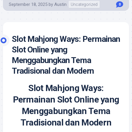
September 18, 2025
by
Austin
Uncategorized
0
Slot Mahjong Ways: Permainan
Slot Online yang
Menggabungkan Tema
Tradisional dan Modern
Slot Mahjong Ways:
Permainan Slot Online yang
Menggabungkan Tema
Tradisional dan Modern