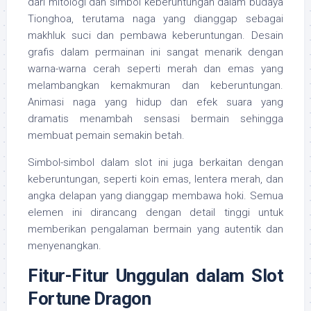
dari mitologi dan simbol keberuntungan dalam budaya
Tionghoa, terutama naga yang dianggap sebagai
makhluk suci dan pembawa keberuntungan. Desain
grafis dalam permainan ini sangat menarik dengan
warna-warna cerah seperti merah dan emas yang
melambangkan kemakmuran dan keberuntungan.
Animasi naga yang hidup dan efek suara yang
dramatis menambah sensasi bermain sehingga
membuat pemain semakin betah.
Simbol-simbol dalam slot ini juga berkaitan dengan
keberuntungan, seperti koin emas, lentera merah, dan
angka delapan yang dianggap membawa hoki. Semua
elemen ini dirancang dengan detail tinggi untuk
memberikan pengalaman bermain yang autentik dan
menyenangkan.
Fitur-Fitur Unggulan dalam Slot
Fortune Dragon