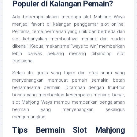
Populer di Kalangan Pemain?
Ada beberapa alasan mengapa slot Mahjong Ways
menjadi favorit di kalangan penggemar slot online.
Pertama, tema permainan yang unik dan berbeda dari
slot kebanyakan membuatnya menarik dan mudah
dikenali. Kedua, mekanisme “ways to win” memberikan
lebih banyak peluang menang dibanding slot
tradisional.
Selain itu, grafis yang tajam dan efek suara yang
menyenangkan membuat pemain semakin betah
berlama-lama bermain. Ditambah dengan fitur-fitur
bonus yang memberikan kesempatan menang besar,
slot Mahjong Ways mampu memberikan pengalaman
bermain yang menyenangkan sekaligus
menguntungkan.
Tips Bermain Slot Mahjong