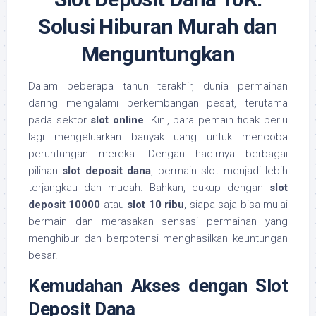
Solusi Hiburan Murah dan
Menguntungkan
Dalam beberapa tahun terakhir, dunia permainan
daring mengalami perkembangan pesat, terutama
pada sektor
slot online
. Kini, para pemain tidak perlu
lagi mengeluarkan banyak uang untuk mencoba
peruntungan mereka. Dengan hadirnya berbagai
pilihan
slot deposit dana
, bermain slot menjadi lebih
terjangkau dan mudah. Bahkan, cukup dengan
slot
deposit 10000
atau
slot 10 ribu
, siapa saja bisa mulai
bermain dan merasakan sensasi permainan yang
menghibur dan berpotensi menghasilkan keuntungan
besar.
Kemudahan Akses dengan Slot
Deposit Dana