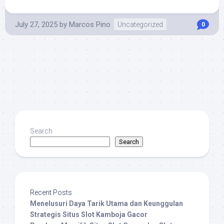
July 27, 2025
by
Marcos Pino
Uncategorized
0
Search
Search
Recent Posts
Menelusuri Daya Tarik Utama dan Keunggulan
Strategis Situs Slot Kamboja Gacor