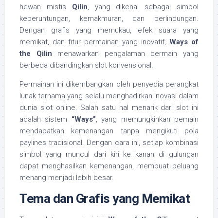
hewan mistis
Qilin
, yang dikenal sebagai simbol
keberuntungan, kemakmuran, dan perlindungan.
Dengan grafis yang memukau, efek suara yang
memikat, dan fitur permainan yang inovatif,
Ways of
the Qilin
menawarkan pengalaman bermain yang
berbeda dibandingkan slot konvensional.
Permainan ini dikembangkan oleh penyedia perangkat
lunak ternama yang selalu menghadirkan inovasi dalam
dunia slot online. Salah satu hal menarik dari slot ini
adalah sistem
“Ways”
, yang memungkinkan pemain
mendapatkan kemenangan tanpa mengikuti pola
paylines tradisional. Dengan cara ini, setiap kombinasi
simbol yang muncul dari kiri ke kanan di gulungan
dapat menghasilkan kemenangan, membuat peluang
menang menjadi lebih besar.
Tema dan Grafis yang Memikat