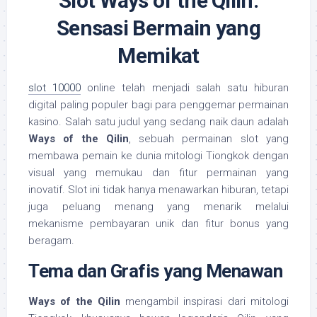
Slot Ways of the Qilin:
Sensasi Bermain yang
Memikat
slot 10000
online telah menjadi salah satu hiburan
digital paling populer bagi para penggemar permainan
kasino. Salah satu judul yang sedang naik daun adalah
Ways of the Qilin
, sebuah permainan slot yang
membawa pemain ke dunia mitologi Tiongkok dengan
visual yang memukau dan fitur permainan yang
inovatif. Slot ini tidak hanya menawarkan hiburan, tetapi
juga peluang menang yang menarik melalui
mekanisme pembayaran unik dan fitur bonus yang
beragam.
Tema dan Grafis yang Menawan
Ways of the Qilin
mengambil inspirasi dari mitologi