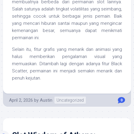
membuatnya berbeda dari permainan slot lainnya.
Salah satunya adalah tingkat volatilitas yang seimbang,
sehingga cocok untuk berbagai jenis pemain. Baik
yang mencari hiburan santai maupun yang mengincar
kemenangan besar, semuanya dapat menikmati
permainan ini.
Selain itu, fitur grafis yang menarik dan animasi yang
halus memberikan pengalaman visual yang
memuaskan. Ditambah lagi dengan adanya fitur Black
Scatter, permainan ini menjadi semakin menarik dan
penuh kejutan.
April 2, 2026
by
Austin
Uncategorized
0