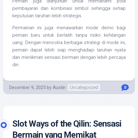
Pemain juga dianjurkan untuk memahami pola
pembayaran dan kombinasi simbol sehingga setiap
keputusan taruhan lebih strategis.
Permainan ini juga menawarkan mode demo bagi
pemain baru untuk berlatih tanpa risiko kehilangan
uang. Dengan mencoba berbagai strategi di mode ini,
pemain dapat lebih siap menghadapi taruhan nyata
dan menikmati sensasi bermain dengan lebih percaya
diri.
December 9, 2025
by
Austin
Uncategorized
0
Slot Ways of the Qilin: Sensasi
Bermain yang Memikat