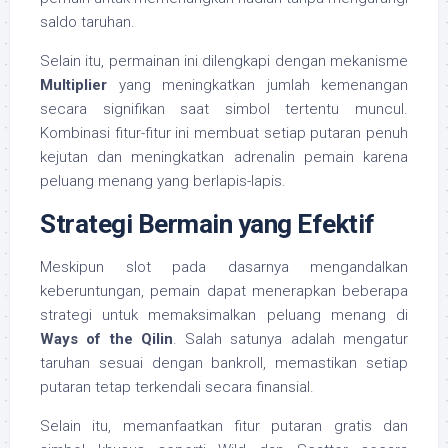
saldo taruhan.
Selain itu, permainan ini dilengkapi dengan mekanisme
Multiplier
yang meningkatkan jumlah kemenangan
secara signifikan saat simbol tertentu muncul.
Kombinasi fitur-fitur ini membuat setiap putaran penuh
kejutan dan meningkatkan adrenalin pemain karena
peluang menang yang berlapis-lapis.
Strategi Bermain yang Efektif
Meskipun slot pada dasarnya mengandalkan
keberuntungan, pemain dapat menerapkan beberapa
strategi untuk memaksimalkan peluang menang di
Ways of the Qilin
. Salah satunya adalah mengatur
taruhan sesuai dengan bankroll, memastikan setiap
putaran tetap terkendali secara finansial.
Selain itu, memanfaatkan fitur putaran gratis dan