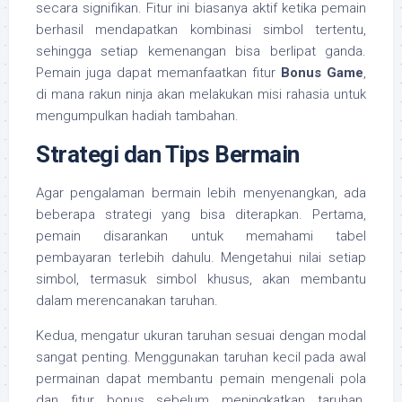
secara signifikan. Fitur ini biasanya aktif ketika pemain
berhasil mendapatkan kombinasi simbol tertentu,
sehingga setiap kemenangan bisa berlipat ganda.
Pemain juga dapat memanfaatkan fitur
Bonus Game
,
di mana rakun ninja akan melakukan misi rahasia untuk
mengumpulkan hadiah tambahan.
Strategi dan Tips Bermain
Agar pengalaman bermain lebih menyenangkan, ada
beberapa strategi yang bisa diterapkan. Pertama,
pemain disarankan untuk memahami tabel
pembayaran terlebih dahulu. Mengetahui nilai setiap
simbol, termasuk simbol khusus, akan membantu
dalam merencanakan taruhan.
Kedua, mengatur ukuran taruhan sesuai dengan modal
sangat penting. Menggunakan taruhan kecil pada awal
permainan dapat membantu pemain mengenali pola
dan fitur bonus sebelum meningkatkan taruhan.