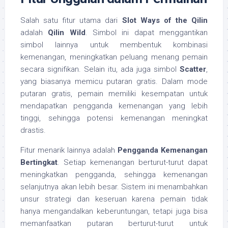
Salah satu fitur utama dari
Slot Ways of the Qilin
adalah
Qilin Wild
. Simbol ini dapat menggantikan
simbol lainnya untuk membentuk kombinasi
kemenangan, meningkatkan peluang menang pemain
secara signifikan. Selain itu, ada juga simbol
Scatter
,
yang biasanya memicu putaran gratis. Dalam mode
putaran gratis, pemain memiliki kesempatan untuk
mendapatkan pengganda kemenangan yang lebih
tinggi, sehingga potensi kemenangan meningkat
drastis.
Fitur menarik lainnya adalah
Pengganda Kemenangan
Bertingkat
. Setiap kemenangan berturut-turut dapat
meningkatkan pengganda, sehingga kemenangan
selanjutnya akan lebih besar. Sistem ini menambahkan
unsur strategi dan keseruan karena pemain tidak
hanya mengandalkan keberuntungan, tetapi juga bisa
memanfaatkan putaran berturut-turut untuk