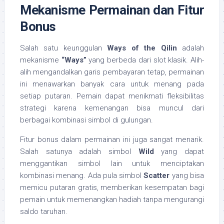
Mekanisme Permainan dan Fitur
Bonus
Salah satu keunggulan
Ways of the Qilin
adalah
mekanisme
“Ways”
yang berbeda dari slot klasik. Alih-
alih mengandalkan garis pembayaran tetap, permainan
ini menawarkan banyak cara untuk menang pada
setiap putaran. Pemain dapat menikmati fleksibilitas
strategi karena kemenangan bisa muncul dari
berbagai kombinasi simbol di gulungan.
Fitur bonus dalam permainan ini juga sangat menarik.
Salah satunya adalah simbol
Wild
yang dapat
menggantikan simbol lain untuk menciptakan
kombinasi menang. Ada pula simbol
Scatter
yang bisa
memicu putaran gratis, memberikan kesempatan bagi
pemain untuk memenangkan hadiah tanpa mengurangi
saldo taruhan.