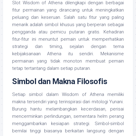
Slot Wisdom of Athena dilengkapi dengan berbagai
fitur permainan yang dirancang untuk meningkatkan
peluang dan keseruan. Salah satu fitur yang paling
menarik adalah simbol khusus yang berperan sebagai
pengganda atau pemicu putaran gratis. Kehadiran
fitur-fitur ini menuntut pemain untuk memperhatikan
strategi dan timing, sejalan dengan tema
kebijaksanaan Athena itu sendiri. Mekanisme
permainan yang tidak monoton membuat pemain
tetap tertantang dalam setiap putaran.
Simbol dan Makna Filosofis
Setiap simbol dalam Wisdom of Athena memiliki
makna tersendiri yang terinspirasi dari mitologi Yunani.
Burung hantu melambangkan kecerdasan, perisai
mencerminkan perlindungan, sementara helm perang
menggambarkan kesiapan strategi. Simbol-simbol
bernilai tinggi biasanya berkaitan langsung dengan