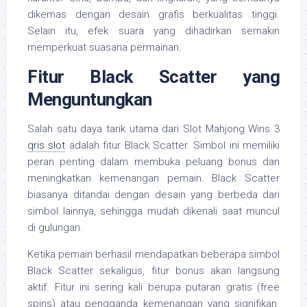
dikemas dengan desain grafis berkualitas tinggi.
Selain itu, efek suara yang dihadirkan semakin
memperkuat suasana permainan.
Fitur Black Scatter yang
Menguntungkan
Salah satu daya tarik utama dari Slot Mahjong Wins 3
qris slot
adalah fitur Black Scatter. Simbol ini memiliki
peran penting dalam membuka peluang bonus dan
meningkatkan kemenangan pemain. Black Scatter
biasanya ditandai dengan desain yang berbeda dari
simbol lainnya, sehingga mudah dikenali saat muncul
di gulungan.
Ketika pemain berhasil mendapatkan beberapa simbol
Black Scatter sekaligus, fitur bonus akan langsung
aktif. Fitur ini sering kali berupa putaran gratis (free
spins) atau pengganda kemenangan yang signifikan.