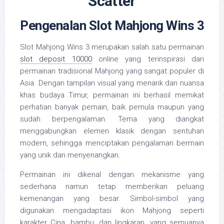
Scatter
Pengenalan Slot Mahjong Wins 3
Slot Mahjong Wins 3 merupakan salah satu permainan
slot deposit 10000
online yang terinspirasi dari
permainan tradisional Mahjong yang sangat populer di
Asia. Dengan tampilan visual yang menarik dan nuansa
khas budaya Timur, permainan ini berhasil memikat
perhatian banyak pemain, baik pemula maupun yang
sudah berpengalaman. Tema yang diangkat
menggabungkan elemen klasik dengan sentuhan
modern, sehingga menciptakan pengalaman bermain
yang unik dan menyenangkan.
Permainan ini dikenal dengan mekanisme yang
sederhana namun tetap memberikan peluang
kemenangan yang besar. Simbol-simbol yang
digunakan mengadaptasi ikon Mahjong seperti
karakter Cina, bambu, dan lingkaran, yang semuanya