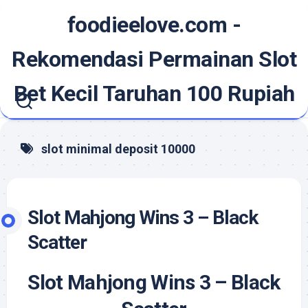
Skip
foodieelove.com -
to
content
Rekomendasi Permainan Slot
Bet Kecil Taruhan 100 Rupiah
slot minimal deposit 10000
Slot Mahjong Wins 3 – Black
Scatter
Slot Mahjong Wins 3 – Black