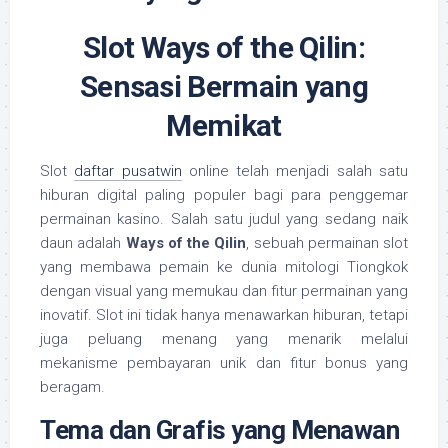
Slot Ways of the Qilin:
Sensasi Bermain yang
Memikat
Slot
daftar pusatwin
online telah menjadi salah satu
hiburan digital paling populer bagi para penggemar
permainan kasino. Salah satu judul yang sedang naik
daun adalah
Ways of the Qilin
, sebuah permainan slot
yang membawa pemain ke dunia mitologi Tiongkok
dengan visual yang memukau dan fitur permainan yang
inovatif. Slot ini tidak hanya menawarkan hiburan, tetapi
juga peluang menang yang menarik melalui
mekanisme pembayaran unik dan fitur bonus yang
beragam.
Tema dan Grafis yang Menawan