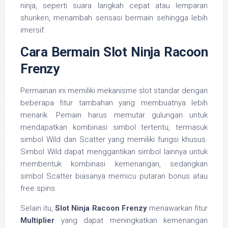
ninja, seperti suara langkah cepat atau lemparan
shuriken, menambah sensasi bermain sehingga lebih
imersif.
Cara Bermain Slot Ninja Racoon
Frenzy
Permainan ini memiliki mekanisme slot standar dengan
beberapa fitur tambahan yang membuatnya lebih
menarik. Pemain harus memutar gulungan untuk
mendapatkan kombinasi simbol tertentu, termasuk
simbol Wild dan Scatter yang memiliki fungsi khusus.
Simbol Wild dapat menggantikan simbol lainnya untuk
membentuk kombinasi kemenangan, sedangkan
simbol Scatter biasanya memicu putaran bonus atau
free spins.
Selain itu,
Slot Ninja Racoon Frenzy
menawarkan fitur
Multiplier
yang dapat meningkatkan kemenangan