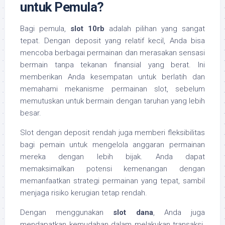
untuk Pemula?
Bagi pemula,
slot 10rb
adalah pilihan yang sangat
tepat. Dengan deposit yang relatif kecil, Anda bisa
mencoba berbagai permainan dan merasakan sensasi
bermain tanpa tekanan finansial yang berat. Ini
memberikan Anda kesempatan untuk berlatih dan
memahami mekanisme permainan slot, sebelum
memutuskan untuk bermain dengan taruhan yang lebih
besar.
Slot dengan deposit rendah juga memberi fleksibilitas
bagi pemain untuk mengelola anggaran permainan
mereka dengan lebih bijak. Anda dapat
memaksimalkan potensi kemenangan dengan
memanfaatkan strategi permainan yang tepat, sambil
menjaga risiko kerugian tetap rendah.
Dengan menggunakan
slot dana
, Anda juga
mendapatkan kemudahan dalam melakukan transaksi.