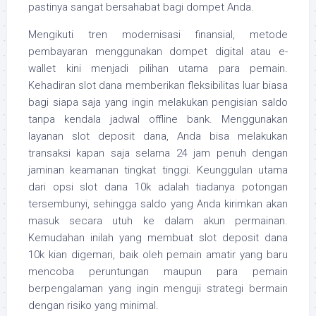
pastinya sangat bersahabat bagi dompet Anda.
Mengikuti tren modernisasi finansial, metode
pembayaran menggunakan dompet digital atau e-
wallet kini menjadi pilihan utama para pemain.
Kehadiran
slot dana
memberikan fleksibilitas luar biasa
bagi siapa saja yang ingin melakukan pengisian saldo
tanpa kendala jadwal
offline
bank. Menggunakan
layanan
slot deposit dana
, Anda bisa melakukan
transaksi kapan saja selama 24 jam penuh dengan
jaminan keamanan tingkat tinggi. Keunggulan utama
dari opsi
slot dana 10k
adalah tiadanya potongan
tersembunyi, sehingga saldo yang Anda kirimkan akan
masuk secara utuh ke dalam akun permainan.
Kemudahan inilah yang membuat
slot deposit dana
10k
kian digemari, baik oleh pemain amatir yang baru
mencoba peruntungan maupun para pemain
berpengalaman yang ingin menguji strategi bermain
dengan risiko yang minimal.