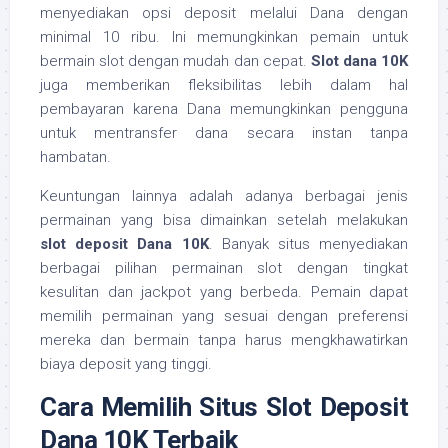
menyediakan opsi deposit melalui Dana dengan
minimal 10 ribu. Ini memungkinkan pemain untuk
bermain slot dengan mudah dan cepat.
Slot dana 10K
juga memberikan fleksibilitas lebih dalam hal
pembayaran karena Dana memungkinkan pengguna
untuk mentransfer dana secara instan tanpa
hambatan.
Keuntungan lainnya adalah adanya berbagai jenis
permainan yang bisa dimainkan setelah melakukan
slot deposit Dana 10K
. Banyak situs menyediakan
berbagai pilihan permainan slot dengan tingkat
kesulitan dan jackpot yang berbeda. Pemain dapat
memilih permainan yang sesuai dengan preferensi
mereka dan bermain tanpa harus mengkhawatirkan
biaya deposit yang tinggi.
Cara Memilih Situs Slot Deposit
Dana 10K Terbaik