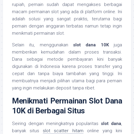
rupiah, pemain sudah dapat mengakses berbagai
macam permainan slot yang ada di platform online. Ini
adalah solusi yang sangat praktis, terutama bagi
pemain dengan anggaran terbatas namun tetap ingin
menikmati permainan slot.
Selain itu, menggunakan
slot dana 10K
juga
memberikan kemudahan dalam proses transaksi.
Dana sebagai metode pembayaran kini banyak
digunakan di Indonesia karena proses transfer yang
cepat dan tanpa biaya tambahan yang tinggi. Ini
membuatnya menjadi pilihan utama bagi para pemain
yang ingin melakukan deposit tanpa ribet.
Menikmati Permainan Slot Dana
10K di Berbagai Situs
Seiring dengan meningkatnya popularitas
slot dana
,
banyak situs
slot scatter hitam
online yang kini