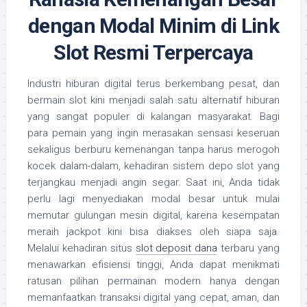
dengan Modal Minim di Link
Slot Resmi Terpercaya
Industri hiburan digital terus berkembang pesat, dan
bermain
slot
kini menjadi salah satu alternatif hiburan
yang sangat populer di kalangan masyarakat. Bagi
para pemain yang ingin merasakan sensasi keseruan
sekaligus berburu kemenangan tanpa harus merogoh
kocek dalam-dalam, kehadiran sistem
depo slot
yang
terjangkau menjadi angin segar. Saat ini, Anda tidak
perlu lagi menyediakan modal besar untuk mulai
memutar gulungan mesin digital, karena kesempatan
meraih
jackpot
kini bisa diakses oleh siapa saja.
Melalui kehadiran
situs
slot deposit dana
terbaru
yang
menawarkan efisiensi tinggi, Anda dapat menikmati
ratusan pilihan permainan modern hanya dengan
memanfaatkan transaksi digital yang cepat, aman, dan