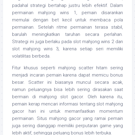
padahal strategi bertahap justru lebih efektif. Dalam
permainan mahjong wins 1, pemain disarankan
memulai dengan bet kecil untuk membaca pola
permainan. Setelah ritme permainan terasa stabil,
barulah meningkatkan taruhan secara perlahan.
Strategi ini juga berlaku pada slot mahjong wins 2 dan
slot mahjong wins 3, karena setiap seri memiliki
volatilitas berbeda.
Fitur khusus seperti mahjong scatter hitam sering
menjadi incaran pemain karena dapat memicu bonus
besar. Scatter ini biasanya muncul secara acak,
namun peluangnya bisa lebih sering dirasakan saat
bermain di mahjong slot gacor. Oleh karena itu,
pemain kerap mencari informasi tentang slot mahjong
gacor hari ini untuk memanfaatkan momentum
permainan. Situs mahjong gacor yang ramai pemain
juga sering dianggap memiliki perputaran game yang
lebih aktif, sehingga peluang bonus lebih terbuka.