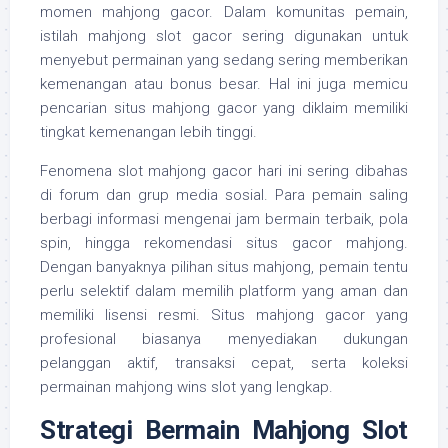
momen mahjong gacor. Dalam komunitas pemain,
istilah mahjong slot gacor sering digunakan untuk
menyebut permainan yang sedang sering memberikan
kemenangan atau bonus besar. Hal ini juga memicu
pencarian situs mahjong gacor yang diklaim memiliki
tingkat kemenangan lebih tinggi.
Fenomena slot mahjong gacor hari ini sering dibahas
di forum dan grup media sosial. Para pemain saling
berbagi informasi mengenai jam bermain terbaik, pola
spin, hingga rekomendasi situs gacor mahjong.
Dengan banyaknya pilihan situs mahjong, pemain tentu
perlu selektif dalam memilih platform yang aman dan
memiliki lisensi resmi. Situs mahjong gacor yang
profesional biasanya menyediakan dukungan
pelanggan aktif, transaksi cepat, serta koleksi
permainan mahjong wins slot yang lengkap.
Strategi Bermain Mahjong Slot