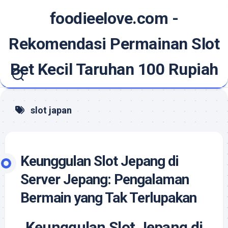
Skip
foodieelove.com -
to
content
Rekomendasi Permainan Slot
Bet Kecil Taruhan 100 Rupiah
slot japan
Keunggulan Slot Jepang di
Server Jepang: Pengalaman
Bermain yang Tak Terlupakan
Keunggulan Slot Jepang di