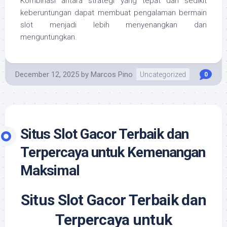
Kombinasi antara strategi yang tepat dan sedikit
keberuntungan dapat membuat pengalaman bermain
slot menjadi lebih menyenangkan dan
menguntungkan.
December 12, 2025
by
Marcos Pino
Uncategorized
0
Situs Slot Gacor Terbaik dan
Terpercaya untuk Kemenangan
Maksimal
Situs Slot Gacor Terbaik dan
Terpercaya untuk