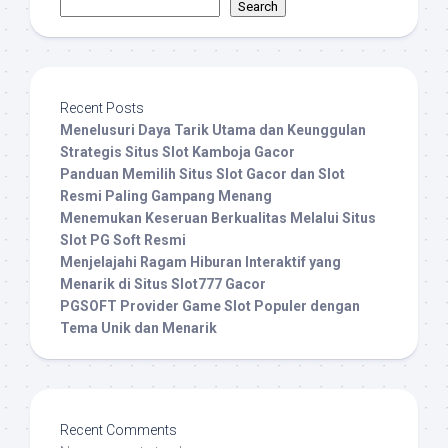
Search
Recent Posts
Menelusuri Daya Tarik Utama dan Keunggulan
Strategis Situs Slot Kamboja Gacor
Panduan Memilih Situs Slot Gacor dan Slot
Resmi Paling Gampang Menang
Menemukan Keseruan Berkualitas Melalui Situs
Slot PG Soft Resmi
Menjelajahi Ragam Hiburan Interaktif yang
Menarik di Situs Slot777 Gacor
PGSOFT Provider Game Slot Populer dengan
Tema Unik dan Menarik
Recent Comments