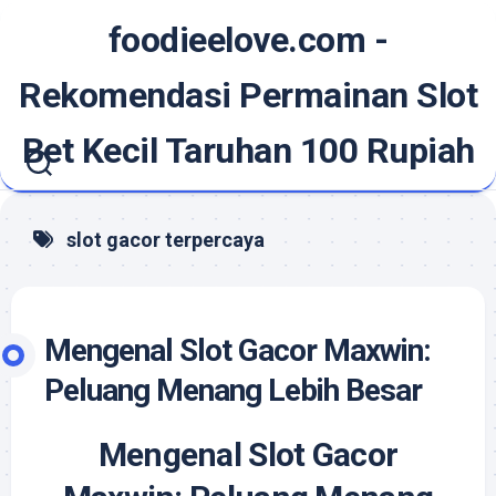
Skip
foodieelove.com -
to
content
Rekomendasi Permainan Slot
Bet Kecil Taruhan 100 Rupiah
slot gacor terpercaya
Mengenal Slot Gacor Maxwin:
Peluang Menang Lebih Besar
Mengenal Slot Gacor