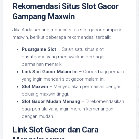
Rekomendasi Situs Slot Gacor
Gampang Maxwin
Jika Anda sedang mencari situs slot gacor gampang
maxwin, berikut beberapa rekomendasi terbaik:
Pusatgame Slot
– Salah satu situs slot
pusatgame yang menawarkan berbagai
permainan menarik.
Link Slot Gacor Malam Ini
– Cocok bagi pemain
yang ingin mencari slot gacor malam ini.
Slot Maxwin
– Menyediakan permainan dengan
peluang maxwin tinggi.
Slot Gacor Mudah Menang
– Direkomendasikan
bagi pemula yang ingin meraih kemenangan
dengan mudah.
Link Slot Gacor dan Cara