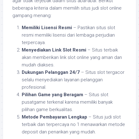
agar tidak terjebak dalam situs abal-abal. Berikut
beberapa kriteria dalam memilih situs judi slot online
gampang menang:
Memiliki Lisensi Resmi
– Pastikan situs slot
resmi memiliki lisensi dari lembaga perjudian
terpercaya.
Menyediakan Link Slot Resmi
– Situs terbaik
akan memberikan link slot online yang aman dan
mudah diakses.
Dukungan Pelanggan 24/7
– Situs slot tergacor
selalu menyediakan layanan pelanggan
profesional.
Pilihan Game yang Beragam
– Situs slot
pusatgame terkenal karena memiliki banyak
pilihan game berkualitas.
Metode Pembayaran Lengkap
– Situs judi slot
terbaik dan terpercaya no 1 menawarkan metode
deposit dan penarikan yang mudah.