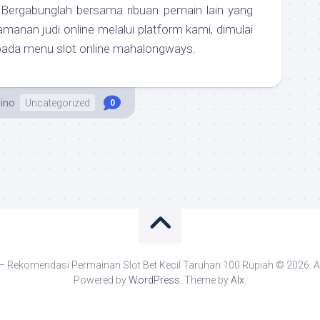
. Bergabunglah bersama ribuan pemain lain yang
anan judi online melalui platform kami, dimulai
 pada menu slot online mahalongways.
ino
Uncategorized
0
 Rekomendasi Permainan Slot Bet Kecil Taruhan 100 Rupiah © 2026. Al
Powered by
WordPress
. Theme by
Alx
.