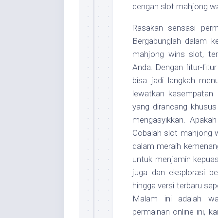
dengan slot mahjong 
Rasakan sensasi perm
Bergabunglah dalam k
mahjong wins slot, t
Anda. Dengan fitur-fitu
bisa jadi langkah men
lewatkan kesempatan u
yang dirancang khusus
mengasyikkan. Apaka
Cobalah slot mahjong
dalam meraih kemenang
untuk menjamin kepuas
juga dan eksplorasi be
hingga versi terbaru se
Malam ini adalah wak
permainan online ini, k