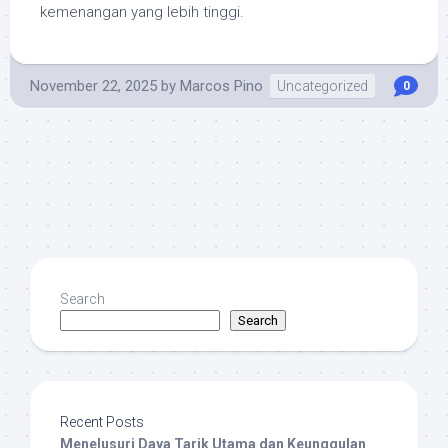
kemenangan yang lebih tinggi.
November 22, 2025
by
Marcos Pino
Uncategorized
0
Search
Search
Recent Posts
Menelusuri Daya Tarik Utama dan Keunggulan