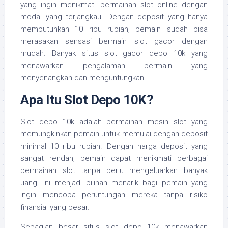
yang ingin menikmati permainan slot online dengan
modal yang terjangkau. Dengan deposit yang hanya
membutuhkan 10 ribu rupiah, pemain sudah bisa
merasakan sensasi bermain slot gacor dengan
mudah. Banyak situs slot gacor depo 10k yang
menawarkan pengalaman bermain yang
menyenangkan dan menguntungkan.
Apa Itu Slot Depo 10K?
Slot depo 10k adalah permainan mesin slot yang
memungkinkan pemain untuk memulai dengan deposit
minimal 10 ribu rupiah. Dengan harga deposit yang
sangat rendah, pemain dapat menikmati berbagai
permainan slot tanpa perlu mengeluarkan banyak
uang. Ini menjadi pilihan menarik bagi pemain yang
ingin mencoba peruntungan mereka tanpa risiko
finansial yang besar.
Sebagian besar situs slot depo 10k menawarkan