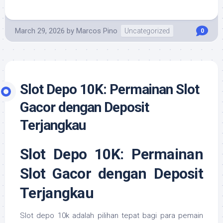
March 29, 2026
by
Marcos Pino
Uncategorized
0
Slot Depo 10K: Permainan Slot
Gacor dengan Deposit
Terjangkau
Slot Depo 10K: Permainan
Slot Gacor dengan Deposit
Terjangkau
Slot depo 10k adalah pilihan tepat bagi para pemain