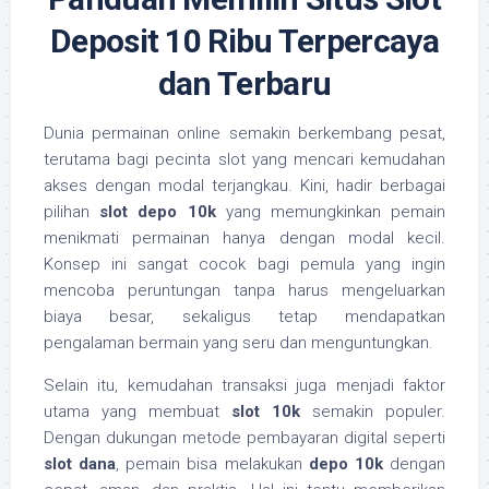
Deposit 10 Ribu Terpercaya
dan Terbaru
Dunia permainan online semakin berkembang pesat,
terutama bagi pecinta slot yang mencari kemudahan
akses dengan modal terjangkau. Kini, hadir berbagai
pilihan
slot depo 10k
yang memungkinkan pemain
menikmati permainan hanya dengan modal kecil.
Konsep ini sangat cocok bagi pemula yang ingin
mencoba peruntungan tanpa harus mengeluarkan
biaya besar, sekaligus tetap mendapatkan
pengalaman bermain yang seru dan menguntungkan.
Selain itu, kemudahan transaksi juga menjadi faktor
utama yang membuat
slot 10k
semakin populer.
Dengan dukungan metode pembayaran digital seperti
slot dana
, pemain bisa melakukan
depo 10k
dengan