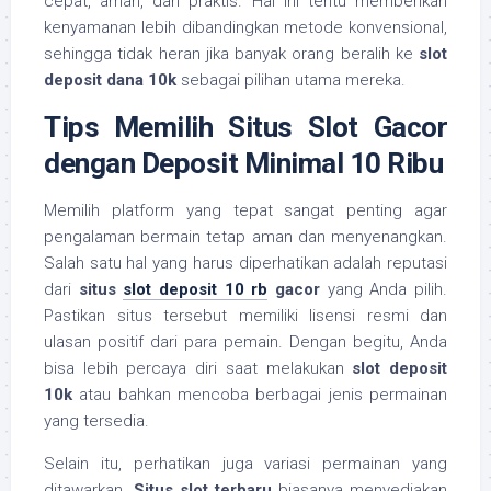
cepat, aman, dan praktis. Hal ini tentu memberikan
kenyamanan lebih dibandingkan metode konvensional,
sehingga tidak heran jika banyak orang beralih ke
slot
deposit dana 10k
sebagai pilihan utama mereka.
Tips Memilih Situs Slot Gacor
dengan Deposit Minimal 10 Ribu
Memilih platform yang tepat sangat penting agar
pengalaman bermain tetap aman dan menyenangkan.
Salah satu hal yang harus diperhatikan adalah reputasi
dari
situs
slot deposit 10 rb
gacor
yang Anda pilih.
Pastikan situs tersebut memiliki lisensi resmi dan
ulasan positif dari para pemain. Dengan begitu, Anda
bisa lebih percaya diri saat melakukan
slot deposit
10k
atau bahkan mencoba berbagai jenis permainan
yang tersedia.
Selain itu, perhatikan juga variasi permainan yang
ditawarkan.
Situs slot terbaru
biasanya menyediakan