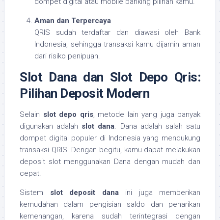
dompet digital atau mobile banking pilihan kamu.
Aman dan Terpercaya
QRIS sudah terdaftar dan diawasi oleh Bank
Indonesia, sehingga transaksi kamu dijamin aman
dari risiko penipuan.
Slot Dana dan Slot Depo Qris:
Pilihan Deposit Modern
Selain
slot depo qris
, metode lain yang juga banyak
digunakan adalah
slot dana
. Dana adalah salah satu
dompet digital populer di Indonesia yang mendukung
transaksi QRIS. Dengan begitu, kamu dapat melakukan
deposit slot menggunakan Dana dengan mudah dan
cepat.
Sistem
slot deposit dana
ini juga memberikan
kemudahan dalam pengisian saldo dan penarikan
kemenangan, karena sudah terintegrasi dengan