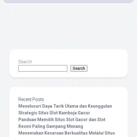
Search
Search
Recent Posts
Menelusuri Daya Tarik Utama dan Keunggulan
Strategis Situs Slot Kamboja Gacor
Panduan Memilih Situs Slot Gacor dan Slot
Resmi Paling Gampang Menang
Menemukan Keseruan Berkualitas Melalui Situs