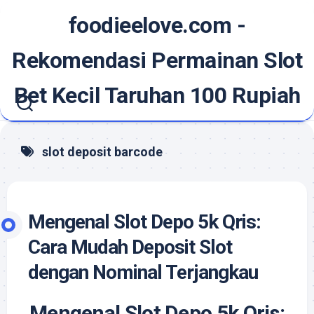
Skip
foodieelove.com -
to
content
Rekomendasi Permainan Slot
Bet Kecil Taruhan 100 Rupiah
slot deposit barcode
Mengenal Slot Depo 5k Qris:
Cara Mudah Deposit Slot
dengan Nominal Terjangkau
Mengenal Slot Depo 5k Qris: