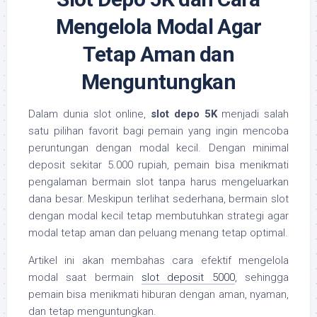
Mengelola Modal Agar
Tetap Aman dan
Menguntungkan
Dalam dunia slot online,
slot depo 5K
menjadi salah
satu pilihan favorit bagi pemain yang ingin mencoba
peruntungan dengan modal kecil. Dengan minimal
deposit sekitar 5.000 rupiah, pemain bisa menikmati
pengalaman bermain slot tanpa harus mengeluarkan
dana besar. Meskipun terlihat sederhana, bermain slot
dengan modal kecil tetap membutuhkan strategi agar
modal tetap aman dan peluang menang tetap optimal.
Artikel ini akan membahas cara efektif mengelola
modal saat bermain
slot deposit 5000
, sehingga
pemain bisa menikmati hiburan dengan aman, nyaman,
dan tetap menguntungkan.