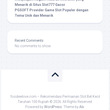
Menarik di Situs Slot777 Gacor
PGSOFT Provider Game Slot Populer dengan
Tema Unik dan Menarik
Recent Comments
No comments to show.
foodieelove.com – Rekomendasi Permainan Slot Bet Kecil
Taruhan 100 Rupiah © 2026. All Rights Reserved.
Powered by
WordPress
. Theme by
Alx
.