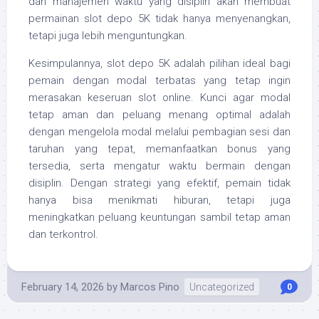
dan manajemen waktu yang disiplin akan membuat
permainan slot depo 5K tidak hanya menyenangkan,
tetapi juga lebih menguntungkan.
Kesimpulannya, slot depo 5K adalah pilihan ideal bagi
pemain dengan modal terbatas yang tetap ingin
merasakan keseruan slot online. Kunci agar modal
tetap aman dan peluang menang optimal adalah
dengan mengelola modal melalui pembagian sesi dan
taruhan yang tepat, memanfaatkan bonus yang
tersedia, serta mengatur waktu bermain dengan
disiplin. Dengan strategi yang efektif, pemain tidak
hanya bisa menikmati hiburan, tetapi juga
meningkatkan peluang keuntungan sambil tetap aman
dan terkontrol.
February 14, 2026
by
Marcos Pino
Uncategorized
0