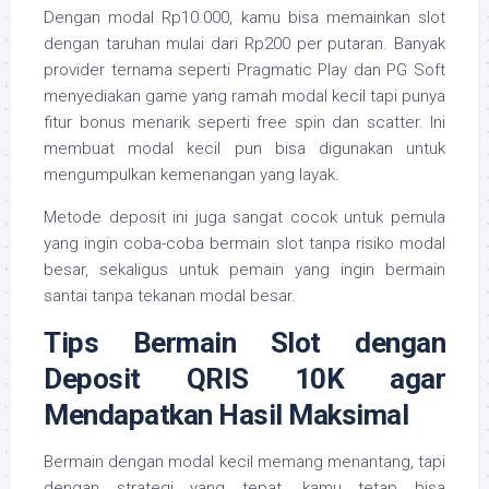
Dengan modal Rp10.000, kamu bisa memainkan slot
dengan taruhan mulai dari Rp200 per putaran. Banyak
provider ternama seperti Pragmatic Play dan PG Soft
menyediakan game yang ramah modal kecil tapi punya
fitur bonus menarik seperti free spin dan scatter. Ini
membuat modal kecil pun bisa digunakan untuk
mengumpulkan kemenangan yang layak.
Metode deposit ini juga sangat cocok untuk pemula
yang ingin coba-coba bermain slot tanpa risiko modal
besar, sekaligus untuk pemain yang ingin bermain
santai tanpa tekanan modal besar.
Tips Bermain Slot dengan
Deposit QRIS 10K agar
Mendapatkan Hasil Maksimal
Bermain dengan modal kecil memang menantang, tapi
dengan strategi yang tepat, kamu tetap bisa