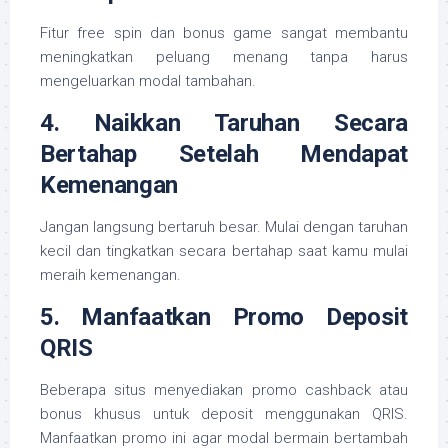
Fitur free spin dan bonus game sangat membantu
meningkatkan peluang menang tanpa harus
mengeluarkan modal tambahan.
4. Naikkan Taruhan Secara
Bertahap Setelah Mendapat
Kemenangan
Jangan langsung bertaruh besar. Mulai dengan taruhan
kecil dan tingkatkan secara bertahap saat kamu mulai
meraih kemenangan.
5. Manfaatkan Promo Deposit
QRIS
Beberapa situs menyediakan promo cashback atau
bonus khusus untuk deposit menggunakan QRIS.
Manfaatkan promo ini agar modal bermain bertambah