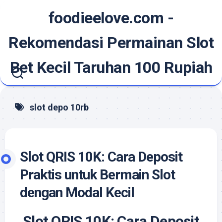
Skip
foodieelove.com -
to
content
Rekomendasi Permainan Slot
Bet Kecil Taruhan 100 Rupiah
slot depo 10rb
Slot QRIS 10K: Cara Deposit
Praktis untuk Bermain Slot
dengan Modal Kecil
Slot QRIS 10K: Cara Deposit