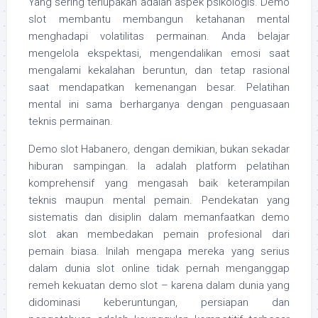
Yang sering terlupakan adalah aspek psikologis. Demo
slot membantu membangun ketahanan mental
menghadapi volatilitas permainan. Anda belajar
mengelola ekspektasi, mengendalikan emosi saat
mengalami kekalahan beruntun, dan tetap rasional
saat mendapatkan kemenangan besar. Pelatihan
mental ini sama berharganya dengan penguasaan
teknis permainan.
Demo slot Habanero, dengan demikian, bukan sekadar
hiburan sampingan. Ia adalah platform pelatihan
komprehensif yang mengasah baik keterampilan
teknis maupun mental pemain. Pendekatan yang
sistematis dan disiplin dalam memanfaatkan demo
slot akan membedakan pemain profesional dari
pemain biasa. Inilah mengapa mereka yang serius
dalam dunia slot online tidak pernah menganggap
remeh kekuatan demo slot – karena dalam dunia yang
didominasi keberuntungan, persiapan dan