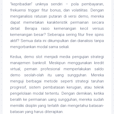
“kepribadian” uniknya sendiri – pola pembayaran,
frekuensi trigger fitur bonus, dan volatilitas. Dengan
menganalisis ratusan putaran di versi demo, mereka
dapat memetakan karakteristik permainan secara
detail. Berapa rasio kemenangan kecil versus
kemenangan besar? Seberapa sering fitur free spins
aktif? Semua data ini dikumpulkan dan dianalisis tanpa
mengorbankan modal sama sekali.
Kedua, demo slot menjadi media pengujian strategi
manajemen bankroll. Meskipun menggunakan kredit
virtual, pemain profesional memperlakukan saldo
demo seolah-olah itu uang sungguhan. Mereka
menguji berbagai metode seperti strategi taruhan
progresif, sistem pembatasan kerugian, atau teknik
pengelolaan modal tertentu. Dengan demikian, ketika
beralih ke permainan uang sungguhan, mereka sudah
memiliki disiplin yang terlatih dan mengetahui batasan-
batasan yang harus diterapkan.