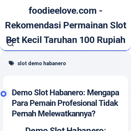
Skip
foodieelove.com -
to
content
Rekomendasi Permainan Slot
Bet Kecil Taruhan 100 Rupiah
slot demo habanero
Demo Slot Habanero: Mengapa
Para Pemain Profesional Tidak
Pernah Melewatkannya?
Demo Slot Habanero: