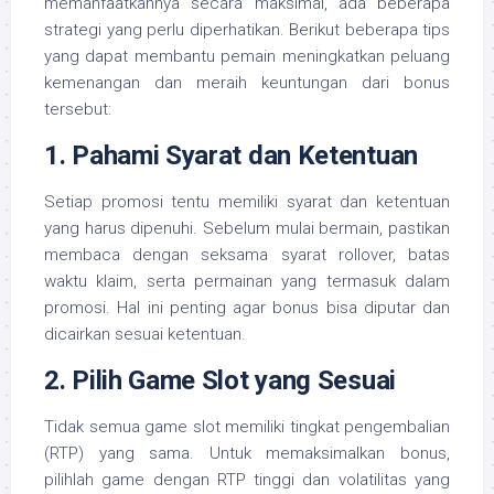
memanfaatkannya secara maksimal, ada beberapa
strategi yang perlu diperhatikan. Berikut beberapa tips
yang dapat membantu pemain meningkatkan peluang
kemenangan dan meraih keuntungan dari bonus
tersebut:
1. Pahami Syarat dan Ketentuan
Setiap promosi tentu memiliki syarat dan ketentuan
yang harus dipenuhi. Sebelum mulai bermain, pastikan
membaca dengan seksama syarat rollover, batas
waktu klaim, serta permainan yang termasuk dalam
promosi. Hal ini penting agar bonus bisa diputar dan
dicairkan sesuai ketentuan.
2. Pilih Game Slot yang Sesuai
Tidak semua game slot memiliki tingkat pengembalian
(RTP) yang sama. Untuk memaksimalkan bonus,
pilihlah game dengan RTP tinggi dan volatilitas yang