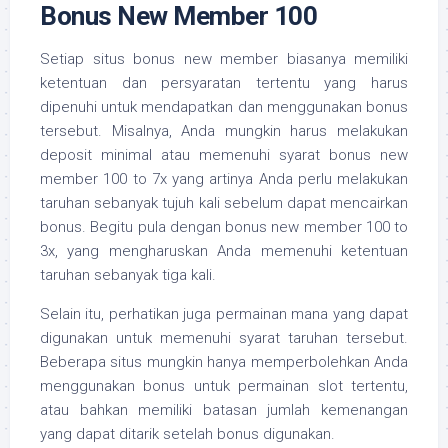
Bonus New Member 100
Setiap situs bonus new member biasanya memiliki
ketentuan dan persyaratan tertentu yang harus
dipenuhi untuk mendapatkan dan menggunakan bonus
tersebut. Misalnya, Anda mungkin harus melakukan
deposit minimal atau memenuhi syarat bonus new
member 100 to 7x yang artinya Anda perlu melakukan
taruhan sebanyak tujuh kali sebelum dapat mencairkan
bonus. Begitu pula dengan bonus new member 100 to
3x, yang mengharuskan Anda memenuhi ketentuan
taruhan sebanyak tiga kali.
Selain itu, perhatikan juga permainan mana yang dapat
digunakan untuk memenuhi syarat taruhan tersebut.
Beberapa situs mungkin hanya memperbolehkan Anda
menggunakan bonus untuk permainan slot tertentu,
atau bahkan memiliki batasan jumlah kemenangan
yang dapat ditarik setelah bonus digunakan.