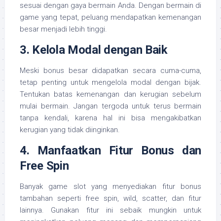
sesuai dengan gaya bermain Anda. Dengan bermain di
game yang tepat, peluang mendapatkan kemenangan
besar menjadi lebih tinggi.
3. Kelola Modal dengan Baik
Meski bonus besar didapatkan secara cuma-cuma,
tetap penting untuk mengelola modal dengan bijak.
Tentukan batas kemenangan dan kerugian sebelum
mulai bermain. Jangan tergoda untuk terus bermain
tanpa kendali, karena hal ini bisa mengakibatkan
kerugian yang tidak diinginkan.
4. Manfaatkan Fitur Bonus dan
Free Spin
Banyak game slot yang menyediakan fitur bonus
tambahan seperti free spin, wild, scatter, dan fitur
lainnya. Gunakan fitur ini sebaik mungkin untuk