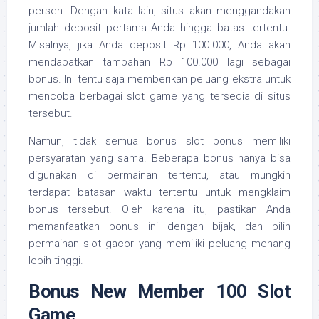
persen. Dengan kata lain, situs akan menggandakan
jumlah deposit pertama Anda hingga batas tertentu.
Misalnya, jika Anda deposit Rp 100.000, Anda akan
mendapatkan tambahan Rp 100.000 lagi sebagai
bonus. Ini tentu saja memberikan peluang ekstra untuk
mencoba berbagai slot game yang tersedia di situs
tersebut.
Namun, tidak semua bonus slot bonus memiliki
persyaratan yang sama. Beberapa bonus hanya bisa
digunakan di permainan tertentu, atau mungkin
terdapat batasan waktu tertentu untuk mengklaim
bonus tersebut. Oleh karena itu, pastikan Anda
memanfaatkan bonus ini dengan bijak, dan pilih
permainan slot gacor yang memiliki peluang menang
lebih tinggi.
Bonus New Member 100 Slot
Game