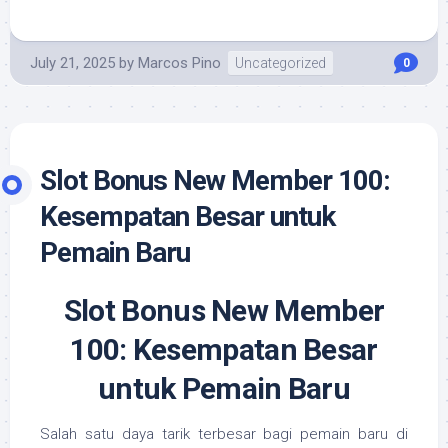
July 21, 2025
by
Marcos Pino
Uncategorized
0
Slot Bonus New Member 100:
Kesempatan Besar untuk
Pemain Baru
Slot Bonus New Member
100: Kesempatan Besar
untuk Pemain Baru
Salah satu daya tarik terbesar bagi pemain baru di