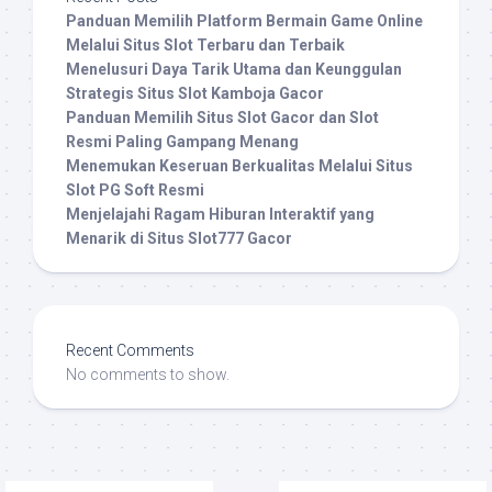
Panduan Memilih Platform Bermain Game Online
Melalui Situs Slot Terbaru dan Terbaik
Menelusuri Daya Tarik Utama dan Keunggulan
Strategis Situs Slot Kamboja Gacor
Panduan Memilih Situs Slot Gacor dan Slot
Resmi Paling Gampang Menang
Menemukan Keseruan Berkualitas Melalui Situs
Slot PG Soft Resmi
Menjelajahi Ragam Hiburan Interaktif yang
Menarik di Situs Slot777 Gacor
Recent Comments
No comments to show.