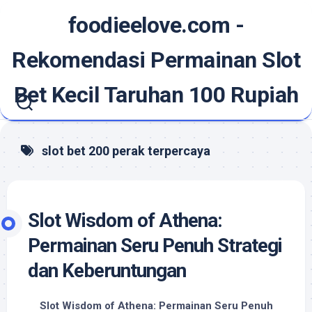
Skip
foodieelove.com -
to
content
Rekomendasi Permainan Slot
Bet Kecil Taruhan 100 Rupiah
slot bet 200 perak terpercaya
Slot Wisdom of Athena:
Permainan Seru Penuh Strategi
dan Keberuntungan
Slot Wisdom of Athena: Permainan Seru Penuh