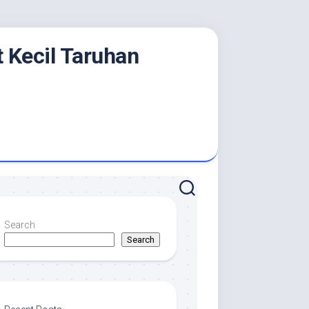
 Kecil Taruhan
Search
Search