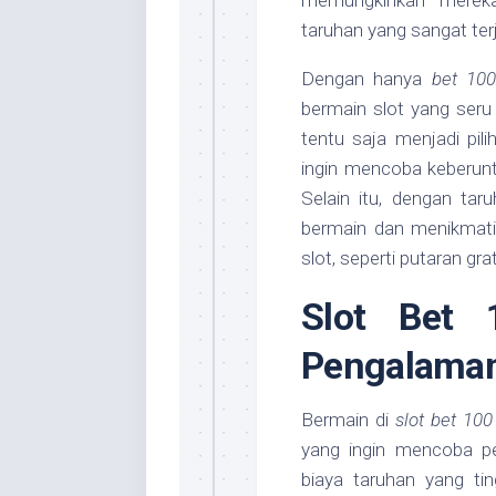
memungkinkan mereka
taruhan yang sangat te
Dengan hanya
bet 100
bermain slot yang seru
tentu saja menjadi pi
ingin mencoba keberunt
Selain itu, dengan tar
bermain dan menikmati 
slot, seperti putaran gra
Slot Bet 
Pengalaman
Bermain di
slot bet 100
yang ingin mencoba p
biaya taruhan yang ti