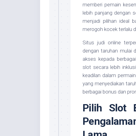
memberi pemain kesem
lebih panjang dengan s
menjadi pilihan ideal
merogoh kocek terlalu 
Situs judi online ter
dengan taruhan mulai 
akses kepada berbaga
slot secara lebih inkl
keadilan dalam permai
yang menyediakan taruh
berbagai bonus dan pro
Pilih Slot
Pengalama
Lama