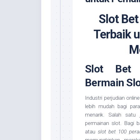
Slot Bet
Terbaik 
M
Slot Bet
Bermain Slo
Industri perjudian onl
lebih mudah bagi par
menarik. Salah satu 
permainan slot. Bagi
atau
slot bet 100 pera