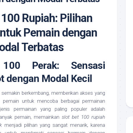
 100 Rupiah: Pilihan
untuk Pemain dengan
odal Terbatas
 100 Perak: Sensasi
t dengan Modal Kecil
ine semakin berkembang, memberikan akses yang
a pemain untuk mencoba berbagai permainan
jenis permainan yang paling populer adalah
 banyak pemain, memainkan
slot bet 100 rupiah
k
menjadi pilihan yang sangat menarik, karena