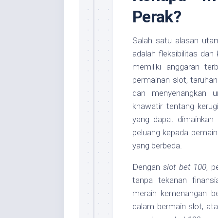
Perak?
Salah satu alasan u
adalah fleksibilitas d
memiliki anggaran te
permainan slot, taruha
dan menyenangkan unt
khawatir tentang kerugi
yang dapat dimainkan
peluang kepada pemain
yang berbeda.
Dengan
slot bet 100
, p
tanpa tekanan finans
meraih kemenangan be
dalam bermain slot, at