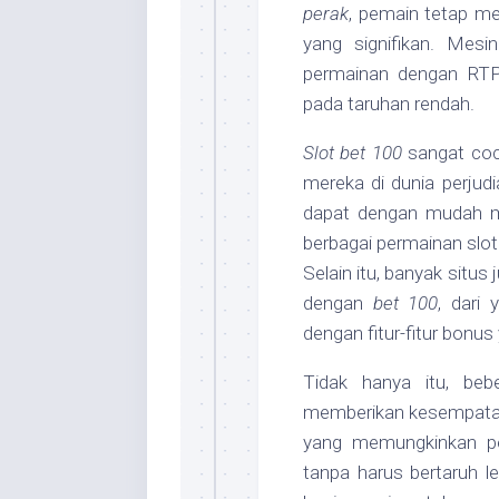
perak
, pemain tetap m
yang signifikan. Mes
permainan dengan RTP 
pada taruhan rendah.
Slot bet 100
sangat coc
mereka di dunia perjud
dapat dengan mudah m
berbagai permainan slot
Selain itu, banyak situs
dengan
bet 100
, dari
dengan fitur-fitur bonus
Tidak hanya itu, be
memberikan kesempatan
yang memungkinkan p
tanpa harus bertaruh l