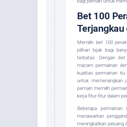
bagi pemain untuk meme
Bet 100 Per
Terjangkau
Memilih
bet 100 perak
pilihan bijak bagi ba
terbatas. Dengan
bet
macam permainan deng
kualitas permainan itu
untuk memenangkan ja
pemain memilih permai
kerja fitur-fitur dalam p
Beberapa permainan 
menawarkan penggand
meningkatkan peluang 