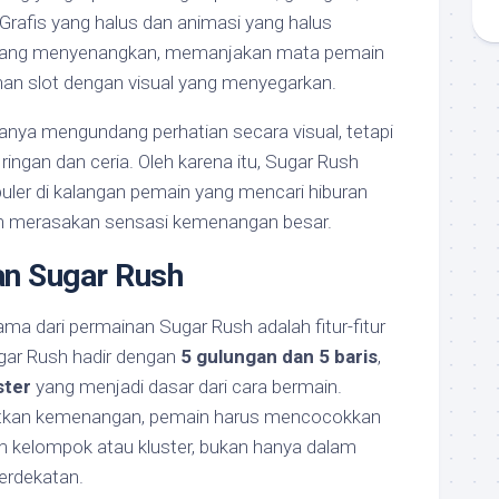
 Grafis yang halus dan animasi yang halus
yang menyenangkan, memanjakan mata pemain
an slot dengan visual yang menyegarkan.
anya mengundang perhatian secara visual, tetapi
ingan dan ceria. Oleh karena itu, Sugar Rush
puler di kalangan pemain yang mencari hiburan
in merasakan sensasi kemenangan besar.
an Sugar Rush
ama dari permainan Sugar Rush adalah fitur-fitur
gar Rush hadir dengan
5 gulungan dan 5 baris
,
ster
yang menjadi dasar dari cara bermain.
atkan kemenangan, pemain harus mencocokkan
 kelompok atau kluster, bukan hanya dalam
erdekatan.