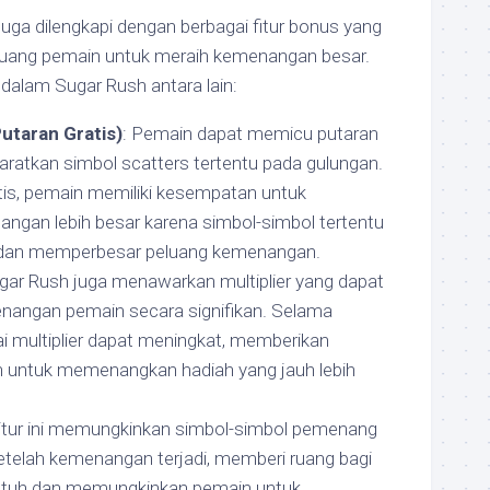
i juga dilengkapi dengan berbagai fitur bonus yang
luang pemain untuk meraih kemenangan besar.
 dalam Sugar Rush antara lain:
Putaran Gratis)
: Pemain dapat memicu putaran
ratkan simbol scatters tertentu pada gulungan.
tis, pemain memiliki kesempatan untuk
gan lebih besar karena simbol-simbol tertentu
dan memperbesar peluang kemenangan.
ugar Rush juga menawarkan multiplier yang dapat
angan pemain secara signifikan. Selama
lai multiplier dapat meningkat, memberikan
n untuk memenangkan hadiah yang jauh lebih
Fitur ini memungkinkan simbol-simbol pemenang
etelah kemenangan terjadi, memberi ruang bagi
jatuh dan memungkinkan pemain untuk