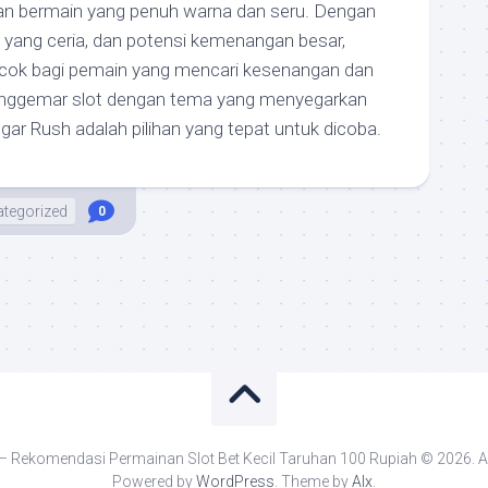
 bermain yang penuh warna dan seru. Dengan
sain yang ceria, dan potensi kemenangan besar,
ocok bagi pemain yang mencari kesenangan dan
penggemar slot dengan tema yang menyegarkan
gar Rush adalah pilihan yang tepat untuk dicoba.
tegorized
0
 Rekomendasi Permainan Slot Bet Kecil Taruhan 100 Rupiah © 2026. Al
Powered by
WordPress
. Theme by
Alx
.