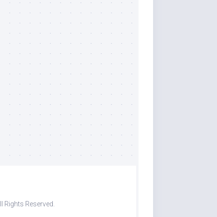
l Rights Reserved.