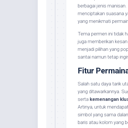
berbagai jenis manisan.
menciptakan suasana 
yang menikmati permain
Tema permen ini tidak h
juga memberikan kesan r
menjadi pilihan yang po
santai namun tetap ing
Fitur Permain
Salah satu daya tarik ut
yang ditawarkannya. Su
serta
kemenangan klu
Artinya, untuk mendap
simbol yang sama dalam
baris atau kolom yang b