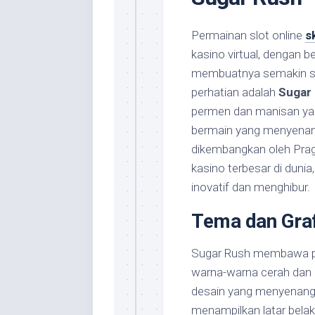
Permainan slot online
s
kasino virtual, dengan b
membuatnya semakin ser
perhatian adalah
Sugar
permen dan manisan ya
bermain yang menyenan
dikembangkan oleh Pragm
kasino terbesar di dunia
inovatif dan menghibur.
Tema dan Graf
Sugar Rush membawa pe
warna-warna cerah dan 
desain yang menyenangk
menampilkan latar belak