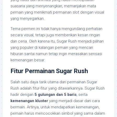
suasana yang menyenangkan, memanjakan mata
pemain yang menikmati permainan slot dengan visual
yang menyegarkan.
Tema permen ini tidak hanya mengundang perhatian
secara visual, tetapi juga memberikan kesan ringan
dan ceria. Oleh karena itu, Sugar Rush menjadi pilihan
yang populer di kalangan pemain yang mencari
hiburan santai namun tetap ingin merasakan sensasi
kemenangan besar.
Fitur Permainan Sugar Rush
Salah satu daya tarik utama dari permainan Sugar
Rush adalah fitur-fitur yang ditawarkannya. Sugar Rush
hadir dengan
5 gulungan dan 5 baris
, serta
kemenangan kluster
yang menjadi dasar dari cara
bermain. Artinya, untuk mendapatkan kemenangan,
pemain harus mencocokkan simbol yang sama dalam