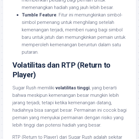
memberikan peluang bagi pemain untuk
memenangkan hadiah yang jauh lebih besar.
Tumble Feature
: Fitur ini memungkinkan simbol-
simbol pemenang untuk menghilang setelah
kemenangan terjadi, memberi ruang bagi simbol
baru untuk jatuh dan memungkinkan pemain untuk
memperoleh kemenangan beruntun dalam satu
putaran.
Volatilitas dan RTP (Return to
Player)
Sugar Rush memiliki
volatilitas tinggi
, yang berarti
bahwa meskipun kemenangan besar mungkin lebih
jarang terjadi, tetapi ketika kemenangan datang,
hadiahnya bisa sangat besar. Permainan ini cocok bagi
pemain yang menyukai permainan dengan risiko yang
lebih tinggi dan potensi hadiah yang besar.
RTP (Return to Player) dari Sugar Rush adalah sekitar