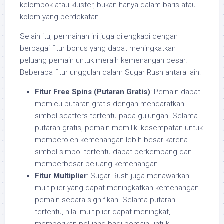
kelompok atau kluster, bukan hanya dalam baris atau
kolom yang berdekatan.
Selain itu, permainan ini juga dilengkapi dengan
berbagai fitur bonus yang dapat meningkatkan
peluang pemain untuk meraih kemenangan besar.
Beberapa fitur unggulan dalam Sugar Rush antara lain:
Fitur Free Spins (Putaran Gratis)
: Pemain dapat
memicu putaran gratis dengan mendaratkan
simbol scatters tertentu pada gulungan. Selama
putaran gratis, pemain memiliki kesempatan untuk
memperoleh kemenangan lebih besar karena
simbol-simbol tertentu dapat berkembang dan
memperbesar peluang kemenangan.
Fitur Multiplier
: Sugar Rush juga menawarkan
multiplier yang dapat meningkatkan kemenangan
pemain secara signifikan. Selama putaran
tertentu, nilai multiplier dapat meningkat,