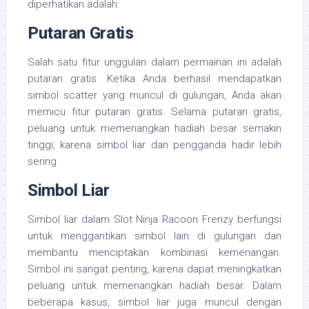
diperhatikan adalah:
Putaran Gratis
Salah satu fitur unggulan dalam permainan ini adalah
putaran gratis. Ketika Anda berhasil mendapatkan
simbol scatter yang muncul di gulungan, Anda akan
memicu fitur putaran gratis. Selama putaran gratis,
peluang untuk memenangkan hadiah besar semakin
tinggi, karena simbol liar dan pengganda hadir lebih
sering.
Simbol Liar
Simbol liar dalam Slot Ninja Racoon Frenzy berfungsi
untuk menggantikan simbol lain di gulungan dan
membantu menciptakan kombinasi kemenangan.
Simbol ini sangat penting, karena dapat meningkatkan
peluang untuk memenangkan hadiah besar. Dalam
beberapa kasus, simbol liar juga muncul dengan