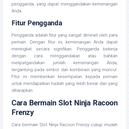
pengganda, yang dapat menggandakan kemenangan
Anda.
Fitur Pengganda
Pengganda adalah fitur yang sangat diminati oleh para
pemain. Dengan fitur ini, kemenangan Anda dapat
meningkat secara signifikan. Pengganda bekerja
dengan cara menggandakan atau bahkan
melipatgandakan jumlah kemenangan Anda,
tergantung pada simbol dan kombinasi yang muncul.
Fitur ini memberikan kesempatan kepada pemain
untuk mendapatkan hadiah yang lebih besar dari yang
diharapkan.
Cara Bermain Slot Ninja Racoon
Frenzy
Cara bermain Slot Ninja Racoon Frenzy cukup mudah