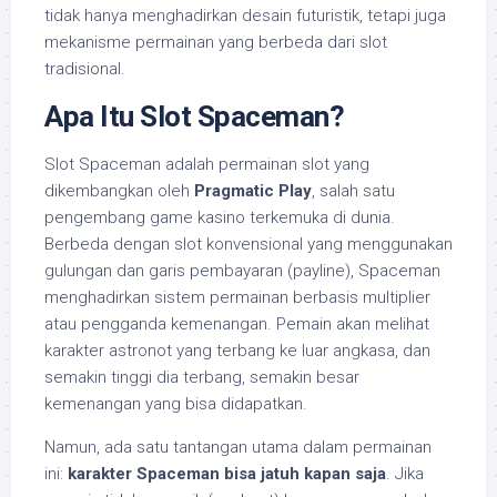
tidak hanya menghadirkan desain futuristik, tetapi juga
mekanisme permainan yang berbeda dari slot
tradisional.
Apa Itu Slot Spaceman?
Slot Spaceman adalah permainan slot yang
dikembangkan oleh
Pragmatic Play
, salah satu
pengembang game kasino terkemuka di dunia.
Berbeda dengan slot konvensional yang menggunakan
gulungan dan garis pembayaran (payline), Spaceman
menghadirkan sistem permainan berbasis multiplier
atau pengganda kemenangan. Pemain akan melihat
karakter astronot yang terbang ke luar angkasa, dan
semakin tinggi dia terbang, semakin besar
kemenangan yang bisa didapatkan.
Namun, ada satu tantangan utama dalam permainan
ini:
karakter Spaceman bisa jatuh kapan saja
. Jika