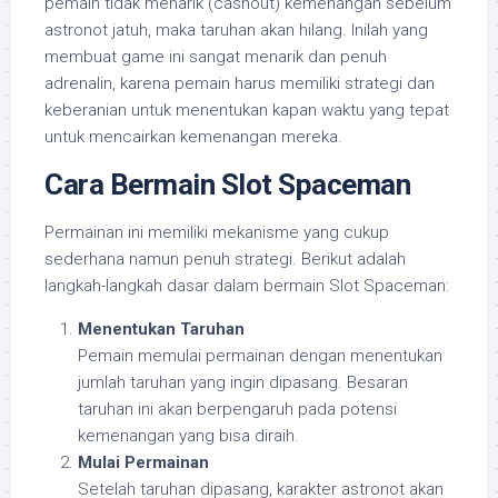
pemain tidak menarik (cashout) kemenangan sebelum
astronot jatuh, maka taruhan akan hilang. Inilah yang
membuat game ini sangat menarik dan penuh
adrenalin, karena pemain harus memiliki strategi dan
keberanian untuk menentukan kapan waktu yang tepat
untuk mencairkan kemenangan mereka.
Cara Bermain Slot Spaceman
Permainan ini memiliki mekanisme yang cukup
sederhana namun penuh strategi. Berikut adalah
langkah-langkah dasar dalam bermain Slot Spaceman:
Menentukan Taruhan
Pemain memulai permainan dengan menentukan
jumlah taruhan yang ingin dipasang. Besaran
taruhan ini akan berpengaruh pada potensi
kemenangan yang bisa diraih.
Mulai Permainan
Setelah taruhan dipasang, karakter astronot akan