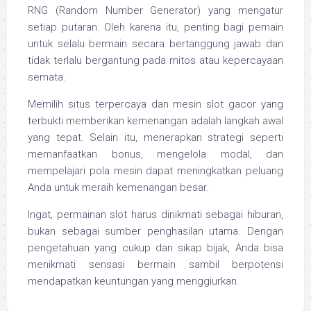
RNG (Random Number Generator) yang mengatur
setiap putaran. Oleh karena itu, penting bagi pemain
untuk selalu bermain secara bertanggung jawab dan
tidak terlalu bergantung pada mitos atau kepercayaan
semata.
Memilih situs terpercaya dan mesin slot gacor yang
terbukti memberikan kemenangan adalah langkah awal
yang tepat. Selain itu, menerapkan strategi seperti
memanfaatkan bonus, mengelola modal, dan
mempelajari pola mesin dapat meningkatkan peluang
Anda untuk meraih kemenangan besar.
Ingat, permainan slot harus dinikmati sebagai hiburan,
bukan sebagai sumber penghasilan utama. Dengan
pengetahuan yang cukup dan sikap bijak, Anda bisa
menikmati sensasi bermain sambil berpotensi
mendapatkan keuntungan yang menggiurkan.