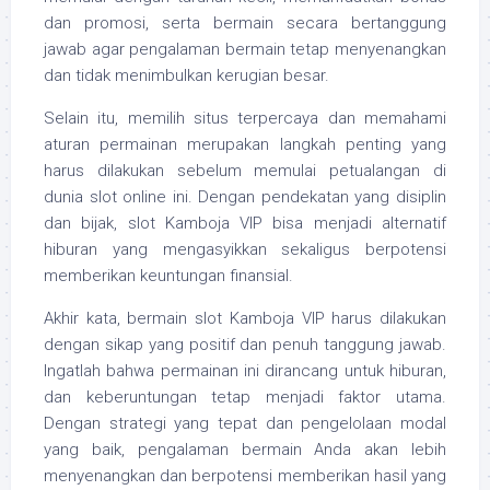
dan promosi, serta bermain secara bertanggung
jawab agar pengalaman bermain tetap menyenangkan
dan tidak menimbulkan kerugian besar.
Selain itu, memilih situs terpercaya dan memahami
aturan permainan merupakan langkah penting yang
harus dilakukan sebelum memulai petualangan di
dunia slot online ini. Dengan pendekatan yang disiplin
dan bijak, slot Kamboja VIP bisa menjadi alternatif
hiburan yang mengasyikkan sekaligus berpotensi
memberikan keuntungan finansial.
Akhir kata, bermain slot Kamboja VIP harus dilakukan
dengan sikap yang positif dan penuh tanggung jawab.
Ingatlah bahwa permainan ini dirancang untuk hiburan,
dan keberuntungan tetap menjadi faktor utama.
Dengan strategi yang tepat dan pengelolaan modal
yang baik, pengalaman bermain Anda akan lebih
menyenangkan dan berpotensi memberikan hasil yang