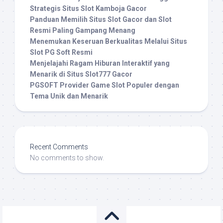
Strategis Situs Slot Kamboja Gacor
Panduan Memilih Situs Slot Gacor dan Slot
Resmi Paling Gampang Menang
Menemukan Keseruan Berkualitas Melalui Situs
Slot PG Soft Resmi
Menjelajahi Ragam Hiburan Interaktif yang
Menarik di Situs Slot777 Gacor
PGSOFT Provider Game Slot Populer dengan
Tema Unik dan Menarik
Recent Comments
No comments to show.