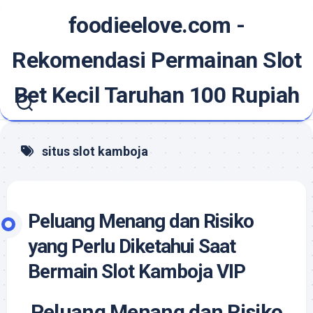
Skip
foodieelove.com -
to
content
Rekomendasi Permainan Slot
Bet Kecil Taruhan 100 Rupiah
situs slot kamboja
Peluang Menang dan Risiko
yang Perlu Diketahui Saat
Bermain Slot Kamboja VIP
Peluang Menang dan Risiko