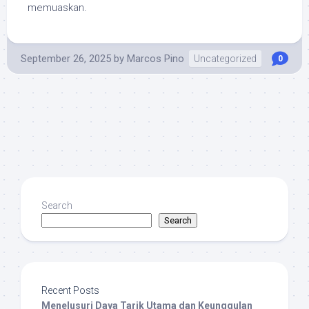
memuaskan.
September 26, 2025
by
Marcos Pino
Uncategorized
0
Search
Search
Recent Posts
Menelusuri Daya Tarik Utama dan Keunggulan