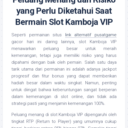
yang Perlu Diketahui Saat
Bermain Slot Kamboja VIP
Seperti permainan situs
link alternatif pusatgame
gacor hari ini daring lainnya, slot Kamboja VIP
menawarkan peluang besar untuk meraih
kemenangan, tetapi juga memiliki risiko yang harus
dipahami dengan baik oleh pemain. Salah satu daya
tarik utama dari permainan ini adalah adanya jackpot
progresif dan fitur bonus yang dapat memberikan
hadiah besar dalam waktu singkat. Namun, penting
untuk diingat bahwa keberuntungan sangat berperan
dalam kemenangan di slot online, dan tidak ada
strategi pasti yang menjamin kemenangan 100%.
Peluang menang di slot Kamboja VIP dipengaruhi oleh
tingkat RTP (Return to Player) yang umumnya cukup