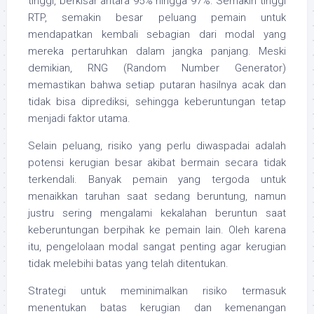
tinggi, berkisar antara 95% hingga 97%. Semakin tinggi
RTP, semakin besar peluang pemain untuk
mendapatkan kembali sebagian dari modal yang
mereka pertaruhkan dalam jangka panjang. Meski
demikian, RNG (Random Number Generator)
memastikan bahwa setiap putaran hasilnya acak dan
tidak bisa diprediksi, sehingga keberuntungan tetap
menjadi faktor utama.
Selain peluang, risiko yang perlu diwaspadai adalah
potensi kerugian besar akibat bermain secara tidak
terkendali. Banyak pemain yang tergoda untuk
menaikkan taruhan saat sedang beruntung, namun
justru sering mengalami kekalahan beruntun saat
keberuntungan berpihak ke pemain lain. Oleh karena
itu, pengelolaan modal sangat penting agar kerugian
tidak melebihi batas yang telah ditentukan.
Strategi untuk meminimalkan risiko termasuk
menentukan batas kerugian dan kemenangan