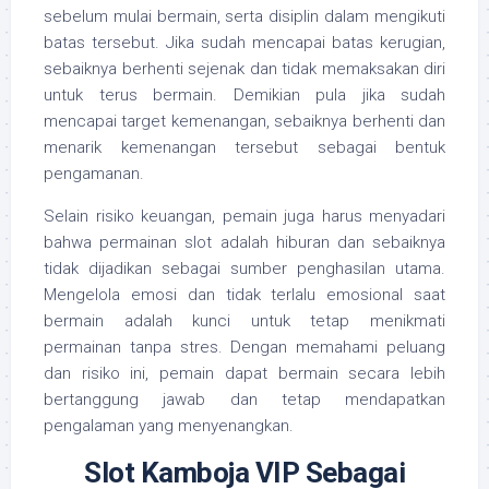
sebelum mulai bermain, serta disiplin dalam mengikuti
batas tersebut. Jika sudah mencapai batas kerugian,
sebaiknya berhenti sejenak dan tidak memaksakan diri
untuk terus bermain. Demikian pula jika sudah
mencapai target kemenangan, sebaiknya berhenti dan
menarik kemenangan tersebut sebagai bentuk
pengamanan.
Selain risiko keuangan, pemain juga harus menyadari
bahwa permainan slot adalah hiburan dan sebaiknya
tidak dijadikan sebagai sumber penghasilan utama.
Mengelola emosi dan tidak terlalu emosional saat
bermain adalah kunci untuk tetap menikmati
permainan tanpa stres. Dengan memahami peluang
dan risiko ini, pemain dapat bermain secara lebih
bertanggung jawab dan tetap mendapatkan
pengalaman yang menyenangkan.
Slot Kamboja VIP Sebagai