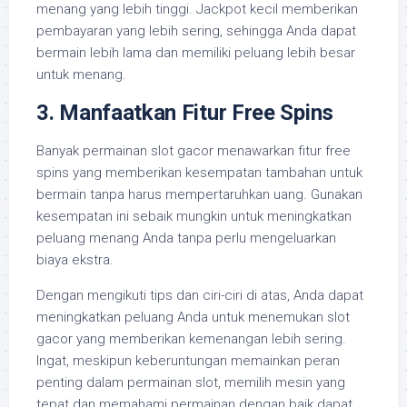
menang yang lebih tinggi. Jackpot kecil memberikan
pembayaran yang lebih sering, sehingga Anda dapat
bermain lebih lama dan memiliki peluang lebih besar
untuk menang.
3. Manfaatkan Fitur Free Spins
Banyak permainan slot gacor menawarkan fitur free
spins yang memberikan kesempatan tambahan untuk
bermain tanpa harus mempertaruhkan uang. Gunakan
kesempatan ini sebaik mungkin untuk meningkatkan
peluang menang Anda tanpa perlu mengeluarkan
biaya ekstra.
Dengan mengikuti tips dan ciri-ciri di atas, Anda dapat
meningkatkan peluang Anda untuk menemukan slot
gacor yang memberikan kemenangan lebih sering.
Ingat, meskipun keberuntungan memainkan peran
penting dalam permainan slot, memilih mesin yang
tepat dan memahami permainan dengan baik dapat