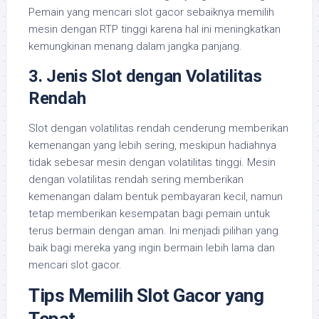
Pemain yang mencari slot gacor sebaiknya memilih
mesin dengan RTP tinggi karena hal ini meningkatkan
kemungkinan menang dalam jangka panjang.
3. Jenis Slot dengan Volatilitas
Rendah
Slot dengan volatilitas rendah cenderung memberikan
kemenangan yang lebih sering, meskipun hadiahnya
tidak sebesar mesin dengan volatilitas tinggi. Mesin
dengan volatilitas rendah sering memberikan
kemenangan dalam bentuk pembayaran kecil, namun
tetap memberikan kesempatan bagi pemain untuk
terus bermain dengan aman. Ini menjadi pilihan yang
baik bagi mereka yang ingin bermain lebih lama dan
mencari slot gacor.
Tips Memilih Slot Gacor yang