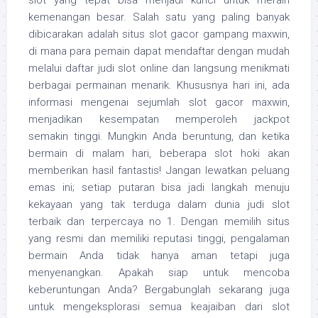
slot yang tepat bisa menjadi kunci untuk meraih
kemenangan besar. Salah satu yang paling banyak
dibicarakan adalah situs slot gacor gampang maxwin,
di mana para pemain dapat mendaftar dengan mudah
melalui daftar judi slot online dan langsung menikmati
berbagai permainan menarik. Khususnya hari ini, ada
informasi mengenai sejumlah slot gacor maxwin,
menjadikan kesempatan memperoleh jackpot
semakin tinggi. Mungkin Anda beruntung, dan ketika
bermain di malam hari, beberapa slot hoki akan
memberikan hasil fantastis! Jangan lewatkan peluang
emas ini; setiap putaran bisa jadi langkah menuju
kekayaan yang tak terduga dalam dunia judi slot
terbaik dan terpercaya no 1. Dengan memilih situs
yang resmi dan memiliki reputasi tinggi, pengalaman
bermain Anda tidak hanya aman tetapi juga
menyenangkan. Apakah siap untuk mencoba
keberuntungan Anda? Bergabunglah sekarang juga
untuk mengeksplorasi semua keajaiban dari slot