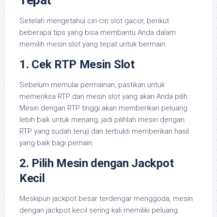
Tepat
Setelah mengetahui ciri-ciri slot gacor, berikut
beberapa tips yang bisa membantu Anda dalam
memilih mesin slot yang tepat untuk bermain:
1. Cek RTP Mesin Slot
Sebelum memulai permainan, pastikan untuk
memeriksa RTP dari mesin slot yang akan Anda pilih.
Mesin dengan RTP tinggi akan memberikan peluang
lebih baik untuk menang, jadi pilihlah mesin dengan
RTP yang sudah teruji dan terbukti memberikan hasil
yang baik bagi pemain.
2. Pilih Mesin dengan Jackpot
Kecil
Meskipun jackpot besar terdengar menggoda, mesin
dengan jackpot kecil sering kali memiliki peluang