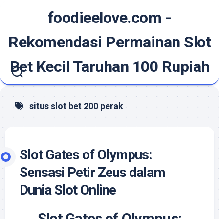
Skip
foodieelove.com -
to
content
Rekomendasi Permainan Slot
Bet Kecil Taruhan 100 Rupiah
situs slot bet 200 perak
Slot Gates of Olympus:
Sensasi Petir Zeus dalam
Dunia Slot Online
Slot Gates of Olympus: