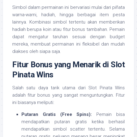
Simbol dalam permainan ini bervariasi mulai dari piñata
warna-warni, hadiah, hingga berbagai item pesta
lainnya. Kombinasi simbol tertentu akan memberikan
hadiah berupa koin atau fitur bonus tambahan. Pemain
dapat mengatur taruhan sesuai dengan budget
mereka, membuat permainan ini fleksibel dan mudah
diakses oleh siapa saja.
Fitur Bonus yang Menarik di Slot
Pinata Wins
Salah satu daya tarik utama dari Slot Pinata Wins
adalah fitur bonus yang sangat menguntungkan. Fitur
ini biasanya meliputi:
Putaran Gratis (Free Spins):
Pemain bisa
mendapatkan putaran gratis ketika berhasil
mendapatkan simbol scatter tertentu. Selama
putaran gratis, peluang menang besar meningkat