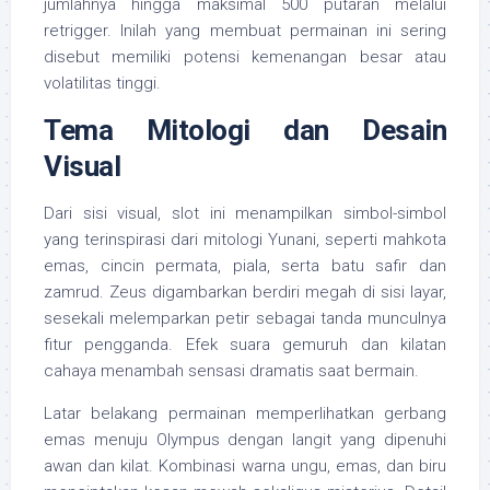
jumlahnya hingga maksimal 500 putaran melalui
retrigger. Inilah yang membuat permainan ini sering
disebut memiliki potensi kemenangan besar atau
volatilitas tinggi.
Tema Mitologi dan Desain
Visual
Dari sisi visual, slot ini menampilkan simbol-simbol
yang terinspirasi dari mitologi Yunani, seperti mahkota
emas, cincin permata, piala, serta batu safir dan
zamrud. Zeus digambarkan berdiri megah di sisi layar,
sesekali melemparkan petir sebagai tanda munculnya
fitur pengganda. Efek suara gemuruh dan kilatan
cahaya menambah sensasi dramatis saat bermain.
Latar belakang permainan memperlihatkan gerbang
emas menuju Olympus dengan langit yang dipenuhi
awan dan kilat. Kombinasi warna ungu, emas, dan biru