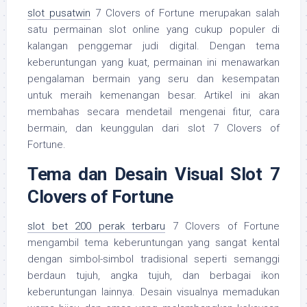
slot pusatwin
7 Clovers of Fortune merupakan salah
satu permainan slot online yang cukup populer di
kalangan penggemar judi digital. Dengan tema
keberuntungan yang kuat, permainan ini menawarkan
pengalaman bermain yang seru dan kesempatan
untuk meraih kemenangan besar. Artikel ini akan
membahas secara mendetail mengenai fitur, cara
bermain, dan keunggulan dari slot 7 Clovers of
Fortune.
Tema dan Desain Visual Slot 7
Clovers of Fortune
slot bet 200 perak terbaru
7 Clovers of Fortune
mengambil tema keberuntungan yang sangat kental
dengan simbol-simbol tradisional seperti semanggi
berdaun tujuh, angka tujuh, dan berbagai ikon
keberuntungan lainnya. Desain visualnya memadukan