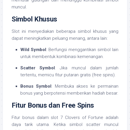
memutar gulungan dan menunggu kombinasi simbol
muncul.
Simbol Khusus
Slot ini menyediakan beberapa simbol khusus yang
dapat meningkatkan peluang menang, antara lain:
Wild Symbol
: Berfungsi menggantikan simbol lain
untuk membentuk kombinasi kemenangan.
Scatter Symbol
: Jika muncul dalam jumlah
tertentu, memicu fitur putaran gratis (free spins).
Bonus Symbol
: Membuka akses ke permainan
bonus yang berpotensi memberikan hadiah besar.
Fitur Bonus dan Free Spins
Fitur bonus dalam slot 7 Clovers of Fortune adalah
daya tarik utama. Ketika simbol scatter muncul